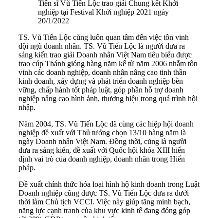
Tiến sĩ Vũ Tiến Lộc trao giải Chung kết Khởi
nghiệp tại Festival Khởi nghiệp 2021 ngày
20/1/2022
TS. Vũ Tiến Lộc cũng luôn quan tâm đến việc tôn vinh
đội ngũ doanh nhân. TS. Vũ Tiến Lộc là người đưa ra
sáng kiến trao giải Doanh nhân Việt Nam tiêu biểu được
trao cúp Thánh gióng hàng năm kể từ năm 2006 nhằm tôn
vinh các doanh nghiệp, doanh nhân nâng cao tinh thần
kinh doanh, xây dựng và phát triển doanh nghiệp bền
vững, chấp hành tốt pháp luật, góp phần hỗ trợ doanh
nghiệp nâng cao hình ảnh, thương hiệu trong quá trình hội
nhập.
Năm 2004, TS. Vũ Tiến Lộc đã cùng các hiệp hội doanh
nghiệp đề xuất với Thủ tướng chọn 13/10 hàng năm là
ngày Doanh nhân Việt Nam. Đồng thời, cũng là người
đưa ra sáng kiến, đề xuất với Quốc hội khóa XIII hiến
định vai trò của doanh nghiệp, doanh nhân trong Hiến
pháp.
Đề xuất chính thức hóa loại hình hộ kinh doanh trong Luật
Doanh nghiệp cũng được TS. Vũ Tiến Lộc đưa ra dưới
thời làm Chủ tịch VCCI. Việc này giúp tăng minh bạch,
năng lực cạnh tranh của khu vực kinh tế đang đóng góp