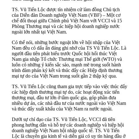
TS. Vũ Tiến Lộc được tín nhiệm cử làm đồng Chủ tịch
của Diễn đàn Doanh nghiệp Việt Nam (VBF) – Một cơ
chế đối thoại giữa Chính phủ Việt Nam với VCCI và 15
Phòng Thương mại và các hiệp hội doanh nghiệp nước
ngoài lớn nhất tại Việt Nam.
Có thể nói, những bước ngoặt lớn về hội nhập của Việt
Nam đều có dấu ấn đáng ghi nhớ của TS Vũ Tiến Lộc. Là
người đầu tiên phát biểu trước Quốc hội hối thúc Việt
Nam gia nhập Tổ chức Thương mại Thế giới (WTO) và
luôn có những ý kiến sắc sảo, mạnh mẽ trong suốt hành
trình đàm phán ký kết và thúc đẩy các Hiệp định thương
mại tự do của Việt Nam trong suốt gần 2 thập kỷ qua.
TS. Vũ Tiến Lộc cũng tham gia trực tiếp vào việc thúc đẩy
các hiệp định thương mại tự do, các hoạt động xúc tiến
thương mại, đầu tư lớn ở tầm quốc gia, góp phần đưa
nhiều dự án, các nhà đầu tư của nước ngoài vào Việt Nam
và thúc đẩy xuất khẩu của Việt Nam ra nước ngoài.
Dưới sự chỉ đạo của TS. Vũ Tiến Lộc, VCCI đã tiên
phong hướng dẫn và hỗ trợ các doanh nghiệp và hiệp hội
doanh nghiệp Việt Nam hội nhập quốc tế. TS. Vũ Tiến
Lộc là chuyên gia kinh tế và diễn giả có uy tín hàng đầu ở