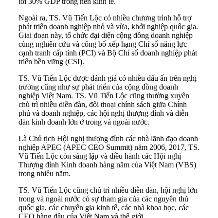
tới 30% GDP trong nền kinh tế.
Ngoài ra, TS. Vũ Tiến Lộc có nhiều chương trình hỗ trợ
phát triển doanh nghiệp nhỏ và vừa, khởi nghiệp quốc gia.
Giai đoạn này, tổ chức đại diện cộng đồng doanh nghiệp
cũng nghiên cứu và công bố xếp hạng Chỉ số năng lực
cạnh tranh cấp tỉnh (PCI) và Bộ Chỉ số doanh nghiệp phát
triển bền vững (CSI).
TS. Vũ Tiến Lộc được đánh giá có nhiều dấu ấn trên nghị
trường cũng như sự phát triển của cộng đồng doanh
nghiệp Việt Nam. TS. Vũ Tiến Lộc cũng thường xuyên
chủ trì nhiều diễn đàn, đối thoại chính sách giữa Chính
phủ và doanh nghiệp, các hội nghị thượng đỉnh và diễn
đàn kinh doanh lớn ở trong và ngoài nước.
Là Chủ tịch Hội nghị thượng đỉnh các nhà lãnh đạo doanh
nghiệp APEC (APEC CEO Summit) năm 2006, 2017, TS.
Vũ Tiến Lộc còn sáng lập và điều hành các Hội nghị
Thượng đỉnh Kinh doanh hàng năm của Việt Nam (VBS)
trong nhiều năm.
TS. Vũ Tiến Lộc cũng chủ trì nhiều diễn đàn, hội nghị lớn
trong và ngoài nước có sự tham gia của các nguyên thủ
quốc gia, các chuyên gia kinh tế, các nhà khoa học, các
CEO hàng đầu của Việt Nam và thế giới.