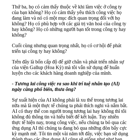
Thứ ba, họ có cảm thấy thuộc về khi làm việc ở công ty
của bạn không? Họ có cảm thấy yêu thích công việc họ
đang làm và nó có một mục đích quan trọng đối với họ
không? Họ có phù hợp với các giá trị văn hoá của công ty
hay không? Họ có những người bạn tốt trong công ty hay
không?
Cuối cùng nhưng quan trọng nhất, họ có cơ hội để phát
triển tại công ty hay không?
Trên đây là bốn cấp độ để giữ chân và phát triển nhân sự
của viện Gallup (Hoa Kỳ) mà tôi vẫn sử dụng để huấn
luyện cho các khách hàng doanh nghiệp của mình.
- Tương lai công việc ra sao khi trí tuệ nhân tạo (AI)
ngày càng phổ biến, thưa ông?
Sự xuất hiện của AI không phải là xu thế trong tương lai
nữa mà là một thực tế chúng ta phải thích nghi và nắm bắt.
AI có thay thế con người trong tương lai hay không thì tôi
không đủ thông tin và hiểu biết để kết luận. Tuy nhiên
thực tế hiện nay, trong công việc, nếu chúng ta bỏ qua các
ứng dụng AI thì chúng ta đang bỏ qua những đòn bẩy cực
kỳ mạnh mẽ. Tôi tin một vài năm tới đây, việc bạn sử dụng
thành thạo các ứng dụng AI cũng sẽ giống như như bạn