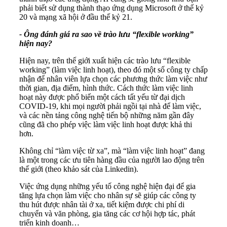
phải biết sử dụng thành thạo ứng dụng Microsoft ở thế kỷ
20 và mạng xã hội ở đầu thế kỷ 21.
- Ông đánh giá ra sao về trào lưu “flexible working”
hiện nay?
Hiện nay, trên thế giới xuất hiện các trào lưu “flexible
working” (làm việc linh hoạt), theo đó một số công ty chấp
nhận để nhân viên lựa chọn các phương thức làm việc như
thời gian, địa điểm, hình thức. Cách thức làm việc linh
hoạt này được phổ biến một cách tất yếu từ đại dịch
COVID-19, khi mọi người phải ngồi tại nhà để làm việc,
và các nền tảng công nghệ tiến bộ những năm gần đây
cũng đã cho phép việc làm việc linh hoạt được khả thi
hơn.
Không chỉ “làm việc từ xa”, mà “làm việc linh hoạt” đang
là một trong các ưu tiên hàng đầu của người lao động trên
thế giới (theo khảo sát của Linkedin).
Việc ứng dụng những yếu tố công nghệ hiện đại để gia
tăng lựa chọn làm việc cho nhân sự sẽ giúp các công ty
thu hút được nhân tài ở xa, tiết kiệm được chi phí di
chuyển và văn phòng, gia tăng các cơ hội hợp tác, phát
triển kinh doanh…