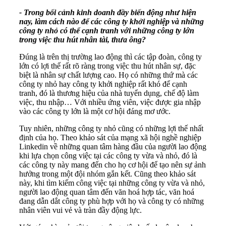
- Trong bối cảnh kinh doanh đầy biến động như hiện
nay, làm cách nào để các công ty khởi nghiệp và những
công ty nhỏ có thể cạnh tranh với những công ty lớn
trong việc thu hút nhân tài, thưa ông?
Đúng là trên thị trường lao động thì các tập đoàn, công ty
lớn có lợi thế rất rõ ràng trong việc thu hút nhân sự, đặc
biệt là nhân sự chất lượng cao. Họ có những thứ mà các
công ty nhỏ hay công ty khởi nghiệp rất khó để cạnh
tranh, đó là thương hiệu của nhà tuyển dụng, chế độ làm
việc, thu nhập… Với nhiều ứng viên, việc được gia nhập
vào các công ty lớn là một cơ hội đáng mơ ước.
Tuy nhiên, những công ty nhỏ cũng có những lợi thế nhất
định của họ. Theo khảo sát của mạng xã hội nghề nghiệp
Linkedin về những quan tâm hàng đầu của người lao động
khi lựa chọn công việc tại các công ty vừa và nhỏ, đó là
các công ty này mang đến cho họ cơ hội để tạo nên sự ảnh
hưởng trong một đội nhóm gắn kết. Cũng theo khảo sát
này, khi tìm kiếm công việc tại những công ty vừa và nhỏ,
người lao động quan tâm đến văn hoá hợp tác, văn hoá
đang dẫn dắt công ty phù hợp với họ và công ty có những
nhân viên vui vẻ và tràn đầy động lực.