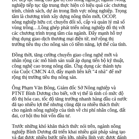
nghiệp tiếp tục tập trung thực hiện có hiệu quả các chương
trình, chính sách, dự án trong lĩnh vực nông nghiệp. Trọng
tâm là chương trình xây dựng nông thôn mới, OCOP,
nông nghiệp hữu cơ, chuyển đổi số, cấp và quản lý mã số
vùng trồng…Lồng ghép phát triển nông nghiệp đô thị với
các chương trình trọng tâm của ngành. Đẩy mạnh hỗ trợ
ứng dụng giao dịch thương mại điện tử, mở rộng thị
trường tiêu thụ cho nông sản có tiềm năng, lợi thế của tỉnh.
Đồng thời, tăng cường chuyển giao công nghệ mới và
nhân rộng các mô hình sản xuất áp dụng tiến bộ kỹ thuật,
công nghệ cao trong nông dân. Ứng dụng các thành tựu
của Cuộc CMCN 4.0, đẩy mạnh liên kết "4 nhà" để mở
rộng thị trường tiêu thụ nông sản.
Ông Phạm Văn Bông, Giám đốc Sở Nông nghiệp và
PTNT Bình Dương cho biết, với vị thế là tỉnh có mức độ
đô thị hóa cao, tốc độ tăng trưởng nhanh hàng đầu cả nước
đã tạo nhiều lợi thế nhưng cũng đặt ra nhiều thách thức
cho ngành nông nghiệp của tỉnh về chi phí nhân công, đất
đai, cơ hội thu hút vốn đầu tư.
Trước những khó khăn thách thức nói trên, ngành nông
nghiệp Bình Dương đã triển khai nhiều giải pháp sáng tạo
và đạt được nhiều bước tiến lớn, nhiều lĩnh vực được đánh