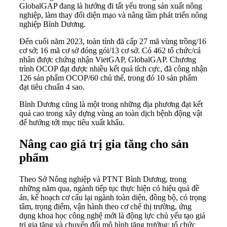
GlobalGAP đang là hướng đi tất yếu trong sản xuất nông
nghiệp, làm thay đổi diện mạo và nâng tầm phát triển nông
nghiệp Bình Dương.
Đến cuối năm 2023, toàn tỉnh đã cấp 27 mã vùng trồng/16
cơ sở; 16 mã cơ sở đóng gói/13 cơ sở. Có 462 tổ chức/cá
nhân được chứng nhận VietGAP, GlobalGAP. Chương
trình OCOP đạt được nhiều kết quả tích cực, đã công nhận
126 sản phẩm OCOP/60 chủ thể, trong đó 10 sản phẩm
đạt tiêu chuẩn 4 sao.
Bình Dương cũng là một trong những địa phương đạt kết
quả cao trong xây dựng vùng an toàn dịch bệnh động vật
để hướng tới mục tiêu xuất khẩu.
Nâng cao giá trị gia tăng cho sản
phẩm
Theo Sở Nông nghiệp và PTNT Bình Dương, trong
những năm qua, ngành tiếp tục thực hiện có hiệu quả đề
án, kế hoạch cơ cấu lại ngành toàn diện, đồng bộ, có trọng
tâm, trọng điểm, vận hành theo cơ chế thị trường, ứng
dụng khoa học công nghệ mới là động lực chủ yếu tạo giá
trị gia tăng và chuyển đổi mô hình tăng trưởng; tổ chức