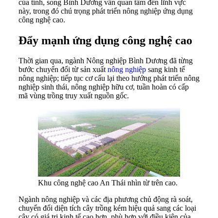
của tỉnh, song Bình Dương vẫn quan tâm đến lĩnh vực
này, trong đó chú trọng phát triển nông nghiệp ứng dụng
công nghệ cao.
Đẩy mạnh ứng dụng công nghệ cao
Thời gian qua, ngành Nông nghiệp Bình Dương đã từng
bước chuyển đổi từ sản xuất
nông nghiệp
sang kinh tế
nông nghiệp; tiếp tục cơ cấu lại theo hướng phát triển nông
nghiệp sinh thái, nông nghiệp hữu cơ, tuần hoàn có cấp
mã vùng trồng truy xuất nguồn gốc.
Khu công nghệ cao An Thái nhìn từ trên cao.
Ngành nông nghiệp và các địa phương chủ động rà soát,
chuyển đổi diện tích cây trồng kém hiệu quả sang các loại
cây có giá trị kinh tế cao hơn, phù hợp với điều kiện của