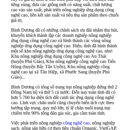
từng vùng, đưa các giống mới có năng suất, chất lượng
cao vào sản xuất, phát triển nông nghiệp ứng dụng công
nghệ cao, liên kết sản xuất và tiêu thụ sản phẩm theo chuỗi
giá trị.
Bình Dương đã có những chính sách ưu đãi nhằm thu hút,
khuyến khích thành lập các doanh nghiệp nông nghiệp
ứng dụng công nghệ cao và hình thành các vùng nông
nghiệp ứng dụng công nghệ cao. Hiện, tỉnh đã hình thành
một số khu nông nghiệp ứng dụng công nghệ cao, như:
Khu nông nghiệp ứng dụng công nghệ cao An Thái
(huyện Phú Giáo), Khu nông nghiệp công nghệ cao Tiến
Hùng (huyện Bắc Tân Uyên), Khu nông nghiệp công
nghệ cao tại xã Tân Hiệp, xã Phước Sang (huyện Phú
Giáo)...
Bình Dương có tổng số trang trại nông nghiệp đứng thứ 2
Đông Nam bộ và thứ 5 cả nước. Đến nay toàn tỉnh đã có
hơn 5.760 ha diện tích đất canh tác ứng dụng công nghệ
cao. Lĩnh vực chăn nuôi cũng chuyển biến tích cực theo
hướng tập trung, quy mô lớn, tỷ lệ chăn nuôi trang trại
chiếm trên 90% tổng đàn gia súc, gia cầm toàn tỉnh.
Việc phát triển nông nghiệp
công nghệ cao
, nông nghiệp
sạch, nông sản hữu cơ theo tiêu chuẩn Organic, VietGAP,