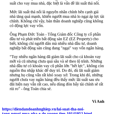
suất cho vay mua nhà, đặc biệt là vấn đề lãi suất thả nổi.
Mức lãi suất thả nổi là nguyên nhân chính bên cạnh giá
nhà tăng quá mạnh, khiến người mua nhà lo ngại áp lực tài
chính. Không chỉ vậy, bản thân doanh nghiệp cũng không
có động lực vay vốn.
Ông Phạm Đức Toản - Tổng Giám đốc Công ty cổ phần
đầu tư và phát triển bất động sản EZ (EZ Property) cho
biết, không chỉ người dân mà nhiều nhà đầu tư, doanh
nghiệp bất động sản cũng đang "ngại" vay vốn ngân hàng.
“Tuy nhiều ngân hàng đã giảm lãi suất cho cả khoản vay
mới và cũ nhưng chưa quá sâu và sẽ theo lộ trình. Những
nhà đầu tư có khoản vay cũ phần lớn "hết lực", không còn
nguồn thu nhập khác để duy trì. Do đó, dù lãi suất giảm
nhưng họ cũng vẫn rất khó xoay xở. Trong khi đó, những
người chưa vay ngân hàng đều thấy mức lãi suất sau ưu
đãi hiện nay vẫn rất cao, nếu dùng đòn bẩy tài chính sẽ rất
rủi ro” - ông Toản chia sẻ.
Vi Anh
https://diendandoanhnghiep.vn/lai-suat-tha-noi-
tang-nguoi-mua-nha-e-de-xuong-tien-10141952.html