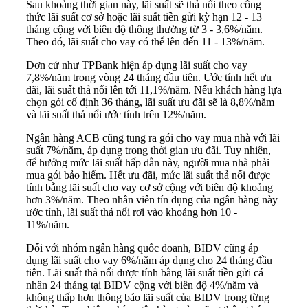
Sau khoảng thời gian này, lãi suất sẽ thả nổi theo công
thức lãi suất cơ sở hoặc lãi suất tiền gửi kỳ hạn 12 - 13
tháng cộng với biên độ thông thường từ 3 - 3,6%/năm.
Theo đó, lãi suất cho vay có thể lên đến 11 - 13%/năm.
Đơn cử như TPBank hiện áp dụng lãi suất cho vay
7,8%/năm trong vòng 24 tháng đầu tiên. Ước tính hết ưu
đãi, lãi suất thả nổi lên tới 11,1%/năm. Nếu khách hàng lựa
chọn gói cố định 36 tháng, lãi suất ưu đãi sẽ là 8,8%/năm
và lãi suất thả nổi ước tính trên 12%/năm.
Ngân hàng ACB cũng tung ra gói cho vay mua nhà với lãi
suất 7%/năm, áp dụng trong thời gian ưu đãi. Tuy nhiên,
để hưởng mức lãi suất hấp dẫn này, người mua nhà phải
mua gói bảo hiểm. Hết ưu đãi, mức lãi suất thả nổi được
tính bằng lãi suất cho vay cơ sở cộng với biên độ khoảng
hơn 3%/năm. Theo nhân viên tín dụng của ngân hàng này
ước tính, lãi suất thả nổi rơi vào khoảng hơn 10 -
11%/năm.
Đối với nhóm ngân hàng quốc doanh, BIDV cũng áp
dụng lãi suất cho vay 6%/năm áp dụng cho 24 tháng đầu
tiên. Lãi suất thả nổi được tính bằng lãi suất tiền gửi cá
nhân 24 tháng tại BIDV cộng với biên độ 4%/năm và
không thấp hơn thông báo lãi suất của BIDV trong từng