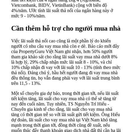
Vietcombank, BIDV, VietinBank) cộng với biên độ
4%/năm. Ước tính lãi suất thả nổi của ngân hàng này ở
mức 9 - 10%/năm.
Cần thêm hỗ trợ cho người mua nhà
Việc lãi suất thả nổi cao cũng là một phần lý do khiến
người có nhu cầu vay mua nhà còn e dè. Báo cáo mới đây
của PropertyGuru Việt Nam ghi nhận, hơn 50% người
tham gia khảo sát cho rằng lãi suất vay mua nhà dưới 8%
là hợp lý, 29% chấp nhận mức lãi suất 8 - 10%, và chỉ
10% chấp nhận đi vay với lãi suất 10 - 13% (tính theo mức
thả nổi). Đáng chú ý, hầu hết người đang đi vay mua nhà
đều thông tin, họ vẫn đang phải vay với lãi suất trung bình
trên 11,5 - 13%.
Một số chuyên gia dự báo, trong thời gian tới, nếu lãi suất
tiết kiệm tăng, lãi suất cho vay mua nhà có thể sẽ tăng từ
nay đến cuối năm. Tuy nhiên, TS Nguyễn Trí Hiếu -
Chuyên gia kinh tế cho rằng, lãi suất cho vay mua nhà
tăng có thời gian trễ so với lãi suất gửi tiết kiệm. Ông Hiếu
dự đoán, lãi suất cho vay mua nhà tại Việt Nam khó tăng
mạnh trong thời gian tới, đồng thời cũng đề xuất, nếu
muốn thúc đẩy thanh khoản giao dịch nhà đất thì cần hạ lãi