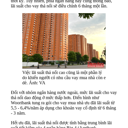
thời kỳ. Tuy nhiên, phía ngân hàng này cũng thông báo,
lãi suất cho vay thả nổi sẽ điều chỉnh 6 tháng một lần.
Việc lãi suất thả nổi cao cũng là một phần lý
do khiến người có nhu cầu vay mua nhà còn e
dè. Ảnh: VA
Đối với nhóm ngân hàng nước ngoài, mức lãi suất cho vay
thả nổi dao động ở mức thấp hơn. Điển hình như
Wooribank tung ra gói cho vay mua nhà ưu đãi lãi suất từ
5,5 - 6,4%/năm áp dụng cho khoản vay cố định từ 6 tháng
- 3 năm.
Hết ưu đãi, lãi suất thả nổi được tính bằng trung bình lãi
suất tiết kiệm của 4 ngân hàng Big 4 (Agribank,