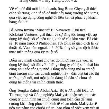
Trung Quốc + 1 hay Trung Quốc + 2.
Về vấn đề đổi mới kinh doanh, ông Boon Chye giải thích
cách sử dụng kinh tế số để thúc đẩy tăng trưởng bền vững
qua việc áp dụng công nghệ để liên kết và phục vụ khách
hàng tốt hơn.
Bà Anna Irmina “Minette” B. Navarrete, Chủ tịch
Kickstart Ventures, giải thích về sự tăng tốc trong việc áp
dụng kỹ thuật số và nền tảng kinh tế của khu vực. Bà chia
sẻ, 10 năm trước ở Philippines, 1% tổng số giao dịch là kỹ
thuật số. Vào năm ngoái, hơn 50% tổng số giao dịch được
thực hiện thông qua kỹ thuật số.
Điều này minh chứng cho tác động lớn lao của việc áp
dụng kỹ thuật số đối với những công ty có hệ sinh thái lớn
cũng như các công ty nhỏ. Đồng thời cũng mở ra cơ hội
tăng trưởng cho các doanh nghiệp này - đặc biệt tại các thị
trường mới nổi, nơi một phần đáng kể dân số chưa sử
dụng hệ thống tài chính chính thức.
Ông Tengku Zafrul Abdul Aziz, Bộ trưởng Bộ Đầu tư,
Thương mại và Công nghiệp Malaysia nhận xét, khi các
công ty định hình lại chuỗi cung ứng toàn cầu để tăng
cường khả năng phục hồi kinh tế và an ninh, Malaysia sẽ
tiếp tục nâng cao chuỗi giá trị, bao gồm cả việc xem xét sử