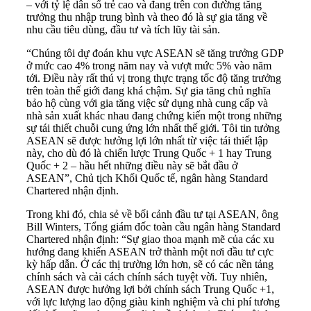
– với tỷ lệ dân số trẻ cao và đang trên con đường tăng
trưởng thu nhập trung bình và theo đó là sự gia tăng về
nhu cầu tiêu dùng, đầu tư và tích lũy tài sản.
“Chúng tôi dự đoán khu vực ASEAN sẽ tăng trưởng GDP
ở mức cao 4% trong năm nay và vượt mức 5% vào năm
tới. Điều này rất thú vị trong thực trạng tốc độ tăng trưởng
trên toàn thế giới đang khá chậm. Sự gia tăng chủ nghĩa
bảo hộ cùng với gia tăng việc sử dụng nhà cung cấp và
nhà sản xuất khác nhau đang chứng kiến một trong những
sự tái thiết chuỗi cung ứng lớn nhất thế giới. Tôi tin tưởng
ASEAN sẽ được hưởng lợi lớn nhất từ ​​việc tái thiết lập
này, cho dù đó là chiến lược Trung Quốc + 1 hay Trung
Quốc + 2 – hầu hết những điều này sẽ bắt đầu ở
ASEAN”, Chủ tịch Khối Quốc tế, ngân hàng Standard
Chartered nhận định.
Trong khi đó, chia sẻ về bối cảnh đầu tư tại ASEAN, ông
Bill Winters, Tổng giám đốc toàn cầu ngân hàng Standard
Chartered nhận định: “Sự giao thoa mạnh mẽ của các xu
hướng đang khiến ASEAN trở thành một nơi đầu tư cực
kỳ hấp dẫn. Ở các thị trường lớn hơn, sẽ có các nền tảng
chính sách và cải cách chính sách tuyệt vời. Tuy nhiên,
ASEAN được hưởng lợi bởi chính sách Trung Quốc +1,
với lực lượng lao động giàu kinh nghiệm và chi phí tương