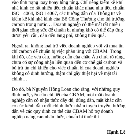
vào tình trạng loay hoay lúng túng. Chỉ riêng kiểm kê khí
nhà kính có rất nhiều tiêu chuẩn khác nhau như tiêu chuẩn
ISO 14064, ISO 14067, các hướng dẫn của Thông tư về
kiểm kê khí nhà kính của Bộ Công Thương cho thị trường
carbon trong nước… Doanh nghiệp có thể mất rất nhiều
thời gian công sức để chuẩn bị nhưng khó có thể đáp ứng
được yêu cầu, dẫn đến lãng phí, không hiệu quả.
Ngoài ra, không loại trừ việc doanh nghiệp vội vã mua tín
chỉ carbon để chuẩn bị việc phản ứng với CBAM. Trong
khi đó, các yêu cầu, hướng dẫn của châu Âu chưa rõ ràng,
chưa có sự công nhận liên quan đến cơ chế giá carbon và
bù trừ tín chỉ khiến cho việc chuẩn bị của doanh nghiệp
không có định hướng, thậm chí gây thiệt hại về mặt tài
chính…
Do đó, bà Nguyễn Hồng Loan cho rằng, với những quy
định mới, yêu cầu chi tiết của CBAM, một mặt doanh
nghiệp cần có nhận thức đầy đủ, đúng đắn, mặt khác cần
có các kênh đầu mối chính thức nhằm tuyên truyền, hướng
dẫn về các quy định cụ thể của CBAM hỗ trợ doanh
nghiệp nâng cao nhận thức, chuẩn bị thực thi.
Hạnh Lê