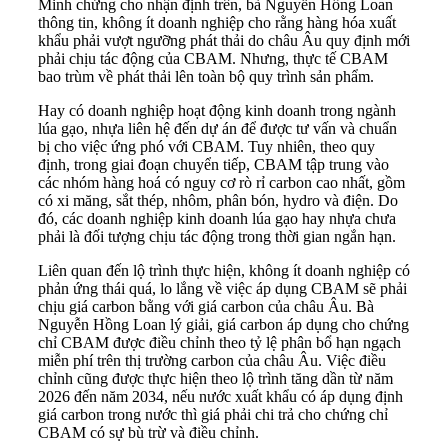
Minh chứng cho nhận định trên, bà Nguyễn Hồng Loan
thông tin, không ít doanh nghiệp cho rằng hàng hóa xuất
khẩu phải vượt ngưỡng phát thải do châu Âu quy định mới
phải chịu tác động của CBAM. Nhưng, thực tế CBAM
bao trùm về phát thải lên toàn bộ quy trình sản phẩm.
Hay có doanh nghiệp hoạt động kinh doanh trong ngành
lúa gạo, nhựa liên hệ đến dự án để được tư vấn và chuẩn
bị cho việc ứng phó với CBAM. Tuy nhiên, theo quy
định, trong giai đoạn chuyển tiếp, CBAM tập trung vào
các nhóm hàng hoá có nguy cơ rò rỉ carbon cao nhất, gồm
có xi măng, sắt thép, nhôm, phân bón, hydro và điện. Do
đó, các doanh nghiệp kinh doanh lúa gạo hay nhựa chưa
phải là đối tượng chịu tác động trong thời gian ngắn hạn.
Liên quan đến lộ trình thực hiện, không ít doanh nghiệp có
phản ứng thái quá, lo lắng về việc áp dụng CBAM sẽ phải
chịu giá carbon bằng với giá carbon của châu Âu. Bà
Nguyễn Hồng Loan lý giải, giá carbon áp dụng cho chứng
chỉ CBAM được điều chỉnh theo tỷ lệ phân bổ hạn ngạch
miễn phí trên thị trường carbon của châu Âu. Việc điều
chỉnh cũng được thực hiện theo lộ trình tăng dần từ năm
2026 đến năm 2034, nếu nước xuất khẩu có áp dụng định
giá carbon trong nước thì giá phải chi trả cho chứng chỉ
CBAM có sự bù trừ và điều chỉnh.