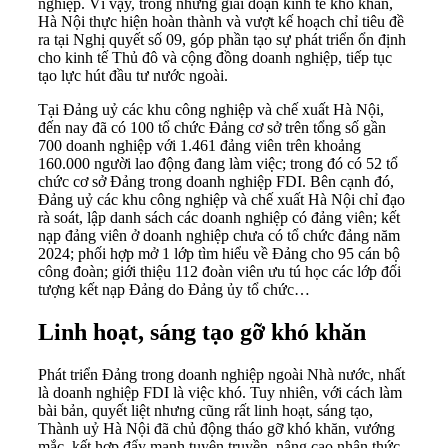
nghiệp. Vì vậy, trong những giai đoạn kinh tế khó khăn,
Hà Nội thực hiện hoàn thành và vượt kế hoạch chỉ tiêu đề
ra tại Nghị quyết số 09, góp phần tạo sự phát triển ổn định
cho kinh tế Thủ đô và cộng đồng doanh nghiệp, tiếp tục
tạo lực hút đầu tư nước ngoài.
Tại Đảng uỷ các khu công nghiệp và chế xuất Hà Nội,
đến nay đã có 100 tổ chức Đảng cơ sở trên tổng số gần
700 doanh nghiệp với 1.461 đảng viên trên khoảng
160.000 người lao động đang làm việc; trong đó có 52 tổ
chức cơ sở Đảng trong doanh nghiệp FDI. Bên cạnh đó,
Đảng uỷ các khu công nghiệp và chế xuất Hà Nội chỉ đạo
rà soát, lập danh sách các doanh nghiệp có đảng viên; kết
nạp đảng viên ở doanh nghiệp chưa có tổ chức đảng năm
2024; phối hợp mở 1 lớp tìm hiểu về Đảng cho 95 cán bộ
công đoàn; giới thiệu 112 đoàn viên ưu tú học các lớp đối
tượng kết nạp Đảng do Đảng ủy tổ chức…
Linh hoạt, sáng tạo gỡ khó khăn
Phát triển Đảng trong doanh nghiệp ngoài Nhà nước, nhất
là doanh nghiệp FDI là việc khó. Tuy nhiên, với cách làm
bài bản, quyết liệt nhưng cũng rất linh hoạt, sáng tạo,
Thành uỷ Hà Nội đã chủ động tháo gỡ khó khăn, vướng
mắc, kết hợp đẩy mạnh tuyên truyền, nâng cao nhận thức