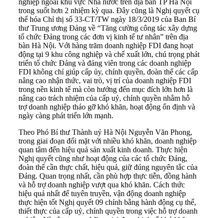
nghiệp ngoài khu vực Nhà nước trên địa bàn TP Hà Nội
trong suốt hơn 2 nhiệm kỳ qua. Đây cũng là Nghị quyết cụ
thể hóa Chỉ thị số 33-CT/TW ngày 18/3/2019 của Ban Bí
thư Trung ương Đảng về “Tăng cường công tác xây dựng
tổ chức Đảng trong các đơn vị kinh tế tư nhân” trên địa
bàn Hà Nội. Với hàng trăm doanh nghiệp FDI đang hoạt
động tại 9 khu công nghiệp và chế xuất lớn, chú trọng phát
triển tổ chức Đảng và đảng viên trong các doanh nghiệp
FDI không chỉ giúp cấp ủy, chính quyền, đoàn thể các cấp
nâng cao nhận thức, vai trò, vị trí của doanh nghiệp FDI
trong nền kinh tế mà còn hướng đến mục đích lớn hơn là
nâng cao trách nhiệm của cấp uỷ, chính quyền nhằm hỗ
trợ doanh nghiệp tháo gỡ khó khăn, hoạt động ổn định và
ngày càng phát triển lớn mạnh.
Theo Phó Bí thư Thành uỷ Hà Nội Nguyễn Văn Phong,
trong giai đoạn đối mặt với nhiều khó khăn, doanh nghiệp
quan tâm đến hiệu quả sản xuất kinh doanh. Thực hiện
Nghị quyết cũng như hoạt động của các tổ chức Đảng,
đoàn thể cần thực chất, hiệu quả, giữ đúng nguyên tắc của
Đảng. Quan trọng nhất, cần phù hợp thực tiễn, đồng hành
và hỗ trợ doanh nghiệp vượt qua khó khăn. Cách thức
hiệu quả nhất để tuyên truyền, vận động doanh nghiệp
thực hiện tốt Nghị quyết 09 chính bằng hành động cụ thể,
thiết thực của cấp uỷ, chính quyền trong việc hỗ trợ doanh