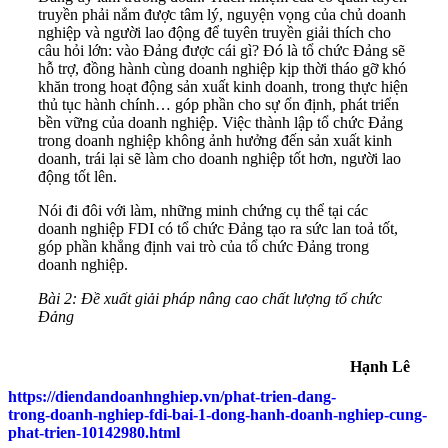
truyền phải nắm được tâm lý, nguyện vọng của chủ doanh
nghiệp và người lao động để tuyên truyền giải thích cho
câu hỏi lớn: vào Đảng được cái gì? Đó là tổ chức Đảng sẽ
hỗ trợ, đồng hành cùng doanh nghiệp kịp thời tháo gỡ khó
khăn trong hoạt động sản xuất kinh doanh, trong thực hiện
thủ tục hành chính… góp phần cho sự ổn định, phát triển
bền vững của doanh nghiệp. Việc thành lập tổ chức Đảng
trong doanh nghiệp không ảnh hưởng đến sản xuất kinh
doanh, trái lại sẽ làm cho doanh nghiệp tốt hơn, người lao
động tốt lên.
Nói đi đôi với làm, những minh chứng cụ thể tại các
doanh nghiệp FDI có tổ chức Đảng tạo ra sức lan toả tốt,
góp phần khẳng định vai trò của tổ chức Đảng trong
doanh nghiệp.
Bài 2: Đề xuất giải pháp nâng cao chất lượng tổ chức
Đảng
Hạnh Lê
https://diendandoanhnghiep.vn/phat-trien-dang-
trong-doanh-nghiep-fdi-bai-1-dong-hanh-doanh-nghiep-cung-
phat-trien-10142980.html