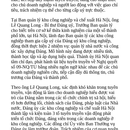
cho chủ doanh nghiệp và người lao động với việc giao chỉ
tiêu, trách nhiệm cụ thể cho từng cấp uỷ trực thuộc.
Tại Ban quản lý khu công nghiệp và chế xuất Hà Nội, ông
Lê Quang Long - Bí thư Đảng uỷ, Trưởng Ban quản lý
cho biết: trên cơ sở kế thừa kinh nghiệm của một số thành
phố lớn, tại Hà Nội, lãnh đạo Ban quản lý các khu công
nghiệp tham gia cấp uỷ của Đảng uỷ khu công nghiệp,
đồng thời thực hiện 2 nhiệm vụ: quản lý nhà nước và công
tác xây dựng Đảng. Mô hình này đang được nhiều tỉnh,
thành học tập và áp dụng hiệu quả. Thành ủy Hà Nội quan
tâm chỉ đạo, phát hành tài liệu tuyên truyền về Nghị quyết
số 09-NQ/TU bằng nhiều ngôn ngữ khác nhau để các chủ
doanh nghiệp nghiên cứu, tiếp cận đầy đủ thông tin, chủ
trương của Đảng và thành phố.
Theo ông Lê Quang Long, xác định khó khăn trong tuyên
truyền, vận động là làm cho doanh nghiệp hiểu được vai
trò của Đảng nằm trong các tổ chức chính trị xã hội, hiểu
rõ hơn đường lối, chính sách của Đảng, pháp luật của Nhà
nước, Đảng ủy các khu công nghiệp và chế xuất Hà Nội
thành lập và kiện toàn 3 tổ tuyên truyền vận động phát
triển tổ chức Đảng, đảng viên trong các doanh nghiệp ở
khu công nghiệp. Các đồng chí Ủy viên Ban Thường vụ
Đảng ủy làm trưởng đoàn. Trách nhiệm của cơ quan tuyên