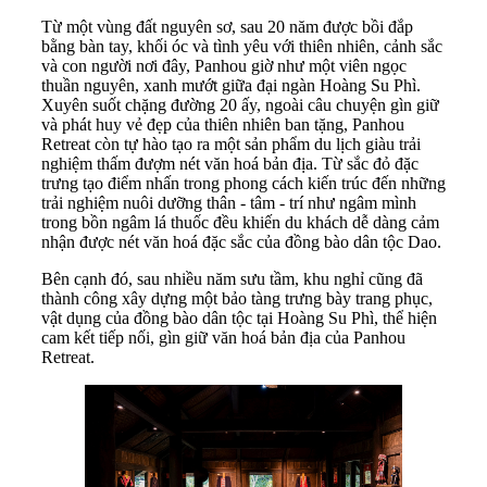
Từ một vùng đất nguyên sơ, sau 20 năm được bồi đắp
bằng bàn tay, khối óc và tình yêu với thiên nhiên, cảnh sắc
và con người nơi đây, Panhou giờ như một viên ngọc
thuần nguyên, xanh mướt giữa đại ngàn Hoàng Su Phì.
Xuyên suốt chặng đường 20 ấy, ngoài câu chuyện gìn giữ
và phát huy vẻ đẹp của thiên nhiên ban tặng, Panhou
Retreat còn tự hào tạo ra một sản phẩm du lịch giàu trải
nghiệm thấm đượm nét văn hoá bản địa. Từ sắc đỏ đặc
trưng tạo điểm nhấn trong phong cách kiến trúc đến những
trải nghiệm nuôi dưỡng thân - tâm - trí như ngâm mình
trong bồn ngâm lá thuốc đều khiến du khách dễ dàng cảm
nhận được nét văn hoá đặc sắc của đồng bào dân tộc Dao.
Bên cạnh đó, sau nhiều năm sưu tầm, khu nghỉ cũng đã
thành công xây dựng một bảo tàng trưng bày trang phục,
vật dụng của đồng bào dân tộc tại Hoàng Su Phì, thể hiện
cam kết tiếp nối, gìn giữ văn hoá bản địa của Panhou
Retreat.