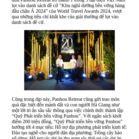
lọt vào danh sách đề cử "Khu nghỉ dưỡng bền vững hàng
đầu châu Á 2024” của World Travel Awards 2024, vượt
qua những tiêu chí khắt khe của giải thưởng để lọt vào
danh sách đề cử.
Cũng trong dịp này, Panhou Retreat cũng gửi trao món
quà đặc biệt đến mảnh đất và con người Hà Giang như
một lời tri ân sâu sắc thông qua việc chính thức thành lập
“Quỹ Phát triển bền vững Panhou”. Với ngân sách khởi
điểm 200 triệu đồng, “Quỹ Phát triển bền vững Panhou”
hướng tới 4 mục tiêu: Hỗ trợ địa phương phát triển kinh tế;
Đào tạo nghề cho người dân địa phương; Trồng cây bảo
vệ rừng; Hỗ trợ các dự án thu gom rác thải tại các dự án