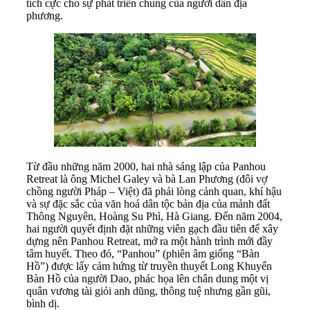
tích cực cho sự phát triển chung của người dân địa
phương.
Từ đầu những năm 2000, hai nhà sáng lập của Panhou
Retreat là ông Michel Galey và bà Lan Phương (đôi vợ
chồng người Pháp – Việt) đã phải lòng cảnh quan, khí hậu
và sự đặc sắc của văn hoá dân tộc bản địa của mảnh đất
Thông Nguyên, Hoàng Su Phì, Hà Giang. Đến năm 2004,
hai người quyết định đặt những viên gạch đầu tiên để xây
dựng nên Panhou Retreat, mở ra một hành trình mới đầy
tâm huyết. Theo đó, “Panhou” (phiên âm giống “Bàn
Hồ”) được lấy cảm hứng từ truyền thuyết Long Khuyển
Bàn Hồ của người Dao, phác họa lên chân dung một vị
quân vương tài giỏi anh dũng, thông tuệ nhưng gần gũi,
bình dị.