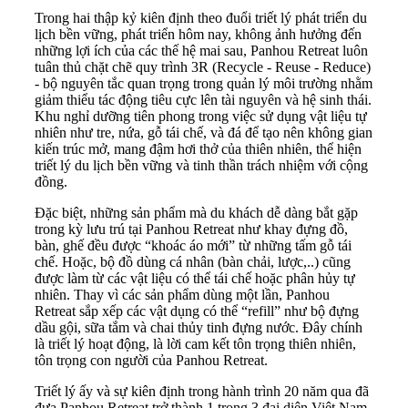
Trong hai thập kỷ kiên định theo đuổi triết lý phát triển du
lịch bền vững, phát triển hôm nay, không ảnh hưởng đến
những lợi ích của các thế hệ mai sau, Panhou Retreat luôn
tuân thủ chặt chẽ quy trình 3R (Recycle - Reuse - Reduce)
- bộ nguyên tắc quan trọng trong quản lý môi trường nhằm
giảm thiểu tác động tiêu cực lên tài nguyên và hệ sinh thái.
Khu nghỉ dưỡng tiên phong trong việc sử dụng vật liệu tự
nhiên như tre, nứa, gỗ tái chế, và đá để tạo nên không gian
kiến trúc mở, mang đậm hơi thở của thiên nhiên, thể hiện
triết lý du lịch bền vững và tinh thần trách nhiệm với cộng
đồng.
Đặc biệt, những sản phẩm mà du khách dễ dàng bắt gặp
trong kỳ lưu trú tại Panhou Retreat như khay đựng đồ,
bàn, ghế đều được “khoác áo mới” từ những tấm gỗ tái
chế. Hoặc, bộ đồ dùng cá nhân (bàn chải, lược,..) cũng
được làm từ các vật liệu có thể tái chế hoặc phân hủy tự
nhiên. Thay vì các sản phẩm dùng một lần, Panhou
Retreat sắp xếp các vật dụng có thể “refill” như bộ đựng
dầu gội, sữa tắm và chai thủy tinh đựng nước. Đây chính
là triết lý hoạt động, là lời cam kết tôn trọng thiên nhiên,
tôn trọng con người của Panhou Retreat.
Triết lý ấy và sự kiên định trong hành trình 20 năm qua đã
đưa Panhou Retreat trở thành 1 trong 3 đại diện Việt Nam