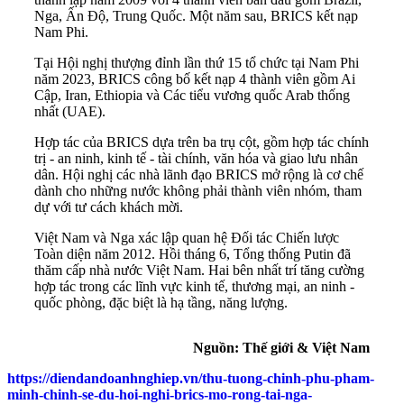
Nga, Ấn Độ, Trung Quốc. Một năm sau, BRICS kết nạp
Nam Phi.
Tại Hội nghị thượng đỉnh lần thứ 15 tổ chức tại Nam Phi
năm 2023, BRICS công bố kết nạp 4 thành viên gồm Ai
Cập, Iran, Ethiopia và Các tiểu vương quốc Arab thống
nhất (UAE).
Hợp tác của BRICS dựa trên ba trụ cột, gồm hợp tác chính
trị - an ninh, kinh tế - tài chính, văn hóa và giao lưu nhân
dân. Hội nghị các nhà lãnh đạo BRICS mở rộng là cơ chế
dành cho những nước không phải thành viên nhóm, tham
dự với tư cách khách mời.
Việt Nam và Nga xác lập quan hệ Đối tác Chiến lược
Toàn diện năm 2012. Hồi tháng 6, Tổng thống Putin đã
thăm cấp nhà nước Việt Nam. Hai bên nhất trí tăng cường
hợp tác trong các lĩnh vực kinh tế, thương mại, an ninh -
quốc phòng, đặc biệt là hạ tầng, năng lượng.
Nguồn: Thế giới & Việt Nam
https://diendandoanhnghiep.vn/thu-tuong-chinh-phu-pham-
minh-chinh-se-du-hoi-nghi-brics-mo-rong-tai-nga-