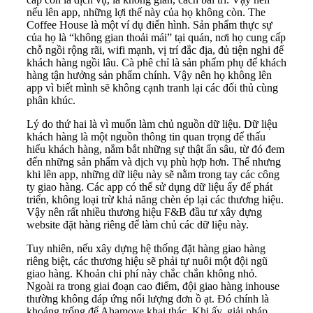
nếu lên app, những lợi thế này của họ không còn. The
Coffee House là một ví dụ điển hình. Sản phẩm thực sự
của họ là “không gian thoải mái” tại quán, nơi họ cung cấp
chỗ ngồi rộng rãi, wifi mạnh, vị trí đắc địa, đủ tiện nghi để
khách hàng ngồi lâu. Cà phê chỉ là sản phẩm phụ để khách
hàng tận hưởng sản phẩm chính. Vậy nên họ không lên
app vì biết mình sẽ không cạnh tranh lại các đối thủ cùng
phân khúc.
Lý do thứ hai là vì muốn làm chủ nguồn dữ liệu. Dữ liệu
khách hàng là một nguồn thông tin quan trọng để thấu
hiểu khách hàng, nắm bắt những sự thật ẩn sâu, từ đó đem
đến những sản phẩm và dịch vụ phù hợp hơn. Thế nhưng
khi lên app, những dữ liệu này sẽ nằm trong tay các công
ty giao hàng. Các app có thể sử dụng dữ liệu ấy để phát
triển, không loại trừ khả năng chèn ép lại các thương hiệu.
Vậy nên rất nhiều thương hiệu F&B đầu tư xây dựng
website đặt hàng riêng để làm chủ các dữ liệu này.
Tuy nhiên, nếu xây dựng hệ thống đặt hàng giao hàng
riêng biệt, các thương hiệu sẽ phải tự nuôi một đội ngũ
giao hàng. Khoản chi phí này chắc chắn không nhỏ.
Ngoài ra trong giai đoạn cao điểm, đội giao hàng inhouse
thường không đáp ứng nổi lượng đơn ồ ạt. Đó chính là
khoảng trống để Ahamove khai thác. Khi ấy, giải pháp