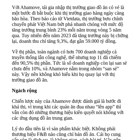
Với Ahamove, tái gia nhập thị trường giao đồ ăn có vẻ là
một bước đi bắt buộc khi thị trường giao hàng ngày càng
bão hòa. Theo báo cáo từ Vietdata, thị trường bưu chính
chuyển phát Việt Nam bứt phá nhanh chóng với mức độ
tăng trưởng trung bình 23% mỗi năm trong vòng 5 năm
qua. Tuy nhiên đến năm 2023 đà tăng trưởng này bị chững
lại, doanh thu chỉ tăng 9,3%, đạt gần 59.000 tỷ đồng.
Về thị phần, toàn ngành có hơn 700 doanh nghiệp cả
truyền thống lẫn công nghệ, thế nhưng top 11 đã chiếm
đến 90,5% thị phần. Tức là số doanh nghiệp còn lại san sẻ
chưa đến 10%, và Ahamove nằm trong nhóm “san sẻ”
này. Vậy nên không khó hiểu khi họ quay lại với thị
trường giao đồ ăn.
Ngách rộng
Chiến lược này của Ahamove được đánh giá là bước đi
khả thi, vì trong khi các quán ăn đua nhau “lên app” thì
vẫn còn đó những thương hiệu kiên quyết nói không với
các ứng dụng đồ ăn trung gian.
Lý do đầu tiên là vì sản phẩm khác biệt. Không phải
thương hiệu F&B nào cũng chỉ bán đồ ăn. Cái họ cung
cấp còn là dịch vụ, là không gian, cách bài trí. Vậy nên