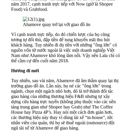
năm 2017, cạnh tranh trực tiếp với Now (giờ là Shopee
Food) và Grabfood.
Ahamove quay trở lại với giao đồ ăn
Vì cạnh tranh trực tiếp, do đó chiến lược của họ cũng
tương tự đối thủ, đập tiền để tung khuyến mãi thu hút
khách hàng. Tuy nhiên đi đọ tiền với những "ông lớn" có
nguồn vốn từ nước ngoài là việc một doanh nghiệp Việt
Nam như Ahamove khó lòng làm nổi. Vậy nên Lala chỉ có
thể cầm cự đến cuối năm 2018.
Hướng đi mới
Tuy nhiên, sau vài năm, Ahamove đã âm thầm quay lại thị
trường giao đồ ăn. Lần này, họ né các "ông lớn" trong
ngành, chọn một ngách nhỏ hơn, đó là trở thành đối tác
giao hàng của những thương hiệu F&B nhưng tự xây
dựng cửa hàng trực tuyến (không phụ thuộc vào các nền
tảng trung gian như Shopee hay Grab) như The Coffee
House hay Pizza 4P’s. Hay nói một cách đơn giản hơn,
các thương hiệu này thay vì dùng tài xế “in-house”, tức
nhân viên của quán, thì họ sẽ thuê ngoài (outsource) đội
ngũ tài xế từ Ahamove để giao hàng.