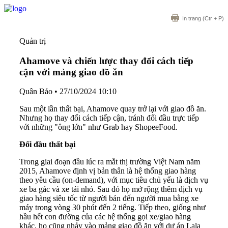
In trang
(Ctr + P)
Quản trị
Ahamove và chiến lược thay đổi cách tiếp
cận với mảng giao đồ ăn
Quân Bảo
•
27/10/2024 10:10
Sau một lần thất bại, Ahamove quay trở lại với giao đồ ăn.
Nhưng họ thay đổi cách tiếp cận, tránh đối đầu trực tiếp
với những "ông lớn" như Grab hay ShopeeFood.
Đối đầu thất bại
Trong giai đoạn đầu lúc ra mắt thị trường Việt Nam năm
2015, Ahamove định vị bản thân là hệ thống giao hàng
theo yêu cầu (on-demand), với mục tiêu chủ yếu là dịch vụ
xe ba gác và xe tải nhỏ. Sau đó họ mở rộng thêm dịch vụ
giao hàng siêu tốc từ người bán đến người mua bằng xe
máy trong vòng 30 phút đến 2 tiếng. Tiếp theo, giống như
hầu hết con đường của các hệ thống gọi xe/giao hàng
khác, họ cũng nhảy vào mảng giao đồ ăn với dự án Lala