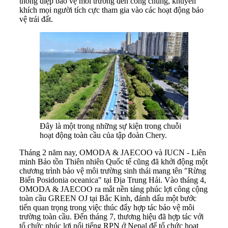
thông điệp bảo vệ môi trường đến công chúng, khuyến
khích mọi người tích cực tham gia vào các hoạt động bảo
vệ trái đất.
Đây là một trong những sự kiện trong chuỗi
hoạt động toàn cầu của tập đoàn Chery.
Tháng 2 năm nay, OMODA & JAECOO và IUCN - Liên
minh Bảo tồn Thiên nhiên Quốc tế cũng đã khởi động một
chương trình bảo vệ môi trường sinh thái mang tên "Rừng
Biển Posidonia oceanica" tại Địa Trung Hải. Vào tháng 4,
OMODA & JAECOO ra mắt nền tảng phúc lợi công cộng
toàn cầu GREEN OJ tại Bắc Kinh, đánh dấu một bước
tiến quan trọng trong việc thúc đẩy hợp tác bảo vệ môi
trường toàn cầu. Đến tháng 7, thương hiệu đã hợp tác với
tổ chức phúc lợi nổi tiếng RPN ở Nepal để tổ chức hoạt