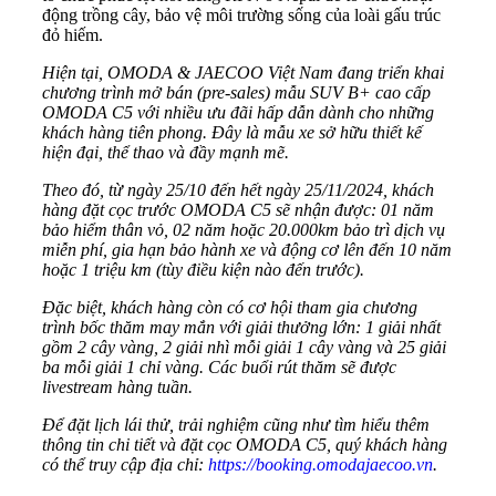
động trồng cây, bảo vệ môi trường sống của loài gấu trúc
đỏ hiếm.
Hiện tại, OMODA & JAECOO Việt Nam đang triển khai
chương trình mở bán (pre-sales) mẫu SUV B+ cao cấp
OMODA C5 với nhiều ưu đãi hấp dẫn dành cho những
khách hàng tiên phong. Đây là mẫu xe sở hữu thiết kế
hiện đại, thể thao và đầy mạnh mẽ.
Theo đó, từ ngày 25/10 đến hết ngày 25/11/2024, khách
hàng đặt cọc trước OMODA C5 sẽ nhận được: 01 năm
bảo hiểm thân vỏ, 02 năm hoặc 20.000km bảo trì dịch vụ
miễn phí, gia hạn bảo hành xe và động cơ lên đến 10 năm
hoặc 1 triệu km (tùy điều kiện nào đến trước).
Đặc biệt, khách hàng còn có cơ hội tham gia chương
trình bốc thăm may mắn với giải thưởng lớn: 1 giải nhất
gồm 2 cây vàng, 2 giải nhì mỗi giải 1 cây vàng và 25 giải
ba mỗi giải 1 chỉ vàng. Các buổi rút thăm sẽ được
livestream hàng tuần.
Để đặt lịch lái thử, trải nghiệm cũng như tìm hiểu thêm
thông tin chi tiết và đặt cọc OMODA C5, quý khách hàng
có thể truy cập địa chỉ:
https://booking.omodajaecoo.vn
.