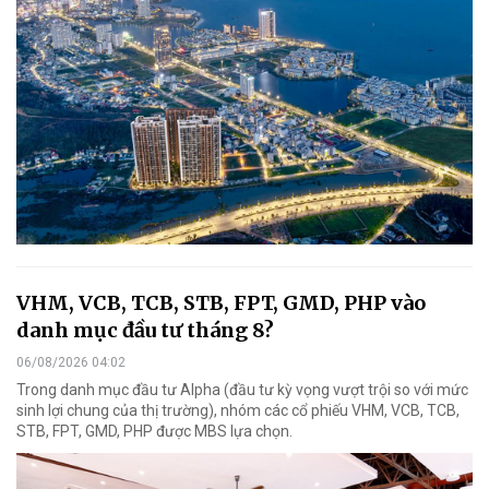
VHM, VCB, TCB, STB, FPT, GMD, PHP vào
danh mục đầu tư tháng 8?
06/08/2026 04:02
Trong danh mục đầu tư Alpha (đầu tư kỳ vọng vượt trội so với mức
sinh lợi chung của thị trường), nhóm các cổ phiếu VHM, VCB, TCB,
STB, FPT, GMD, PHP được MBS lựa chọn.