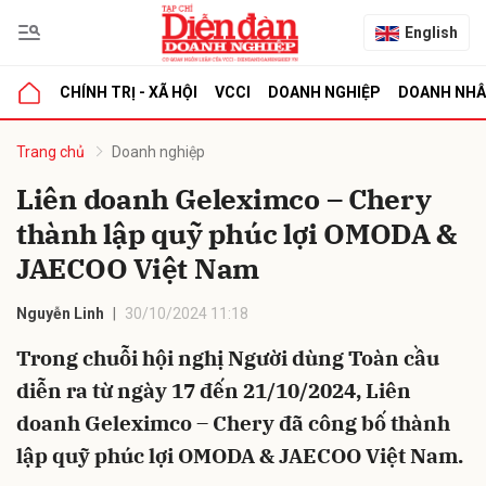
English
CHÍNH TRỊ - XÃ HỘI
VCCI
DOANH NGHIỆP
DOANH NH
bình luận
Trang chủ
Doanh nghiệp
Liên doanh Geleximco – Chery
thành lập quỹ phúc lợi OMODA &
JAECOO Việt Nam
Nguyễn Linh
30/10/2024 11:18
Trong chuỗi hội nghị Người dùng Toàn cầu
Hủy
G
diễn ra từ ngày 17 đến 21/10/2024, Liên
doanh Geleximco – Chery đã công bố thành
lập quỹ phúc lợi OMODA & JAECOO Việt Nam.