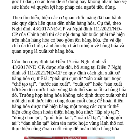
gốc từ đâu, có an toàn để sử dụng hay không nhằm bảo vệ
sức khỏe và quyền lợi hợp pháp của người tiêu dùng.
Theo tìm hiểu, hiện các cơ quan chức năng đã ban hành
các quy định liên quan đến nhãn hàng hóa. Cụ thể, theo
Nghị định 43/2017/NĐ-CP và Nghị định 111/2021/NĐ-
CP của Chính phủ thì các nội dung bắt buộc phải thể hiện
trên nhãn hàng hóa có bao gồm tên hàng hóa, tên và địa
chỉ của tổ chức, cá nhân chịu trách nhiệm về hàng hóa và
quan trọng là xuất xứ hàng hóa.
Còn theo quy định tại Điều 15 của Nghị định số
43/2017/NĐ-CP, được sửa đổi, bổ sung tại Điều 7 Nghị
định số 111/2021/NĐ-CP có quy định cách ghi xuất xứ
hàng hóa cụ thể là: “phải ghi cụm từ “sản xuất tại” hoặc
“chế tạo tại”, “nước sản xuất”, “xuất xứ” hoặc “sản xuất
bởi kèm tên nước hoặc vùng lãnh thổ sản xuất ra hàng hóa
đó. Trường hợp hàng hóa không xác định được xuất xứ thì
mới ghi nơi thực hiện công đoạn cuối cùng để hoàn thiện
hàng hóa được thể hiện bằng một trong các cụm từ thể
hiện công đoạn hoàn thiện hàng hóa như: “lắp ráp tại”;
“đóng chai tại”; “phối trộn tại”; “hoàn tất tại”; “đóng gói
tại”; “dán nhãn tại” kèm tên nước hoặc vùng lãnh thổ nơi
thực hiện công đoạn cuối cùng để hoàn thiện hàng hóa.