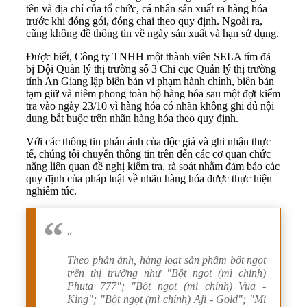
tên và địa chỉ của tổ chức, cá nhân sản xuất ra hàng hóa
trước khi đóng gói, đóng chai theo quy định. Ngoài ra,
cũng không đề thông tin về ngày sản xuất và hạn sử dụng.
Được biết, Công ty TNHH một thành viên SELA tím đã
bị Đội Quản lý thị trường số 3 Chi cục Quản lý thị trường
tỉnh An Giang lập biên bản vi phạm hành chính, biên bản
tạm giữ và niêm phong toàn bộ hàng hóa sau một đợt kiểm
tra vào ngày 23/10 vì hàng hóa có nhãn không ghi đủ nội
dung bắt buộc trên nhãn hàng hóa theo quy định.
Với các thông tin phản ánh của độc giả và ghi nhận thực
tế, chúng tôi chuyển thông tin trên đến các cơ quan chức
năng liên quan đề nghị kiểm tra, rà soát nhằm đảm bảo các
quy định của pháp luật về nhãn hàng hóa được thực hiện
nghiêm túc.
“
Theo phản ánh, hàng loạt sản phẩm bột ngọt
trên thị trường như "Bột ngọt (mì chính)
Phuta 777"; "Bột ngọt (mì chính) Vua -
King"; "Bột ngọt (mì chính) Aji - Gold"; "Mì