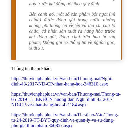
hóa trước khi đóng gói theo quy định.
B
ên cạnh đó, một số sản phẩm bột ngọt (mì
chính) được đóng gói trong nước nhưng
không ghi thông tin về tên và địa chỉ của tổ
chức, cá nhân sản xuất ra hàng hóa trước
khi đóng gói, đóng chai trên bao bì sản
phẩm; không ghi rõ thông tin về nguồn gốc,
xuất xứ.
Thông tin tham khảo:
https://thuvienphapluat.vn/van-ban/Thuong-mai/Nghi-
dinh-43-2017-ND-CP-nhan-hang-hoa-346310.aspx
https://thuvienphapluat.vn/van-ban/Thuong-mai/Thong-tu-
05-2019-TT-BKHCN-huong-dan-Nghi-dinh-43-2017-
ND-CP-ve-nhan-hang-hoa-421184.aspx
https://thuvienphapluat.vn/van-ban/The-thao-Y-te/Thong-
tu-24-2019-TT-BYT-quy-dinh-ve-quan-ly-va-su-dung-
phu-gia-thuc-pham-360857.aspx