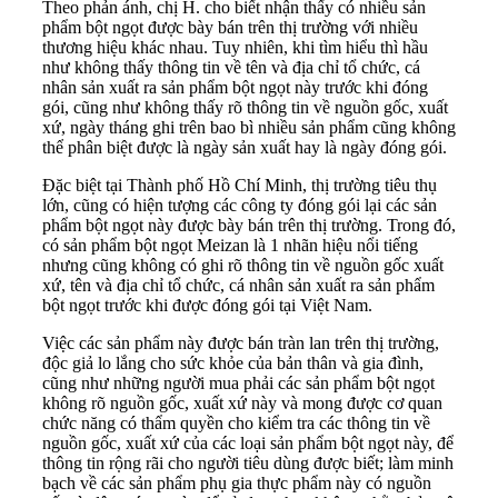
Theo phản ánh, chị H. cho biết nhận thấy có nhiều sản
phẩm bột ngọt được bày bán trên thị trường với nhiều
thương hiệu khác nhau. Tuy nhiên, khi tìm hiểu thì hầu
như không thấy thông tin về tên và địa chỉ tổ chức, cá
nhân sản xuất ra sản phẩm bột ngọt này trước khi đóng
gói, cũng như không thấy rõ thông tin về nguồn gốc, xuất
xứ, ngày tháng ghi trên bao bì nhiều sản phẩm cũng không
thể phân biệt được là ngày sản xuất hay là ngày đóng gói.
Đặc biệt tại Thành phố Hồ Chí Minh, thị trường tiêu thụ
lớn, cũng có hiện tượng các công ty đóng gói lại các sản
phẩm bột ngọt này được bày bán trên thị trường. Trong đó,
có sản phẩm bột ngọt Meizan là 1 nhãn hiệu nổi tiếng
nhưng cũng không có ghi rõ thông tin về nguồn gốc xuất
xứ, tên và địa chỉ tổ chức, cá nhân sản xuất ra sản phẩm
bột ngọt trước khi được đóng gói tại Việt Nam.
Việc các sản phẩm này được bán tràn lan trên thị trường,
độc giả lo lắng cho sức khỏe của bản thân và gia đình,
cũng như những người mua phải các sản phẩm bột ngọt
không rõ nguồn gốc, xuất xứ này và mong được cơ quan
chức năng có thẩm quyền cho kiểm tra các thông tin về
nguồn gốc, xuất xứ của các loại sản phẩm bột ngọt này, để
thông tin rộng rãi cho người tiêu dùng được biết; làm minh
bạch về các sản phẩm phụ gia thực phẩm này có nguồn