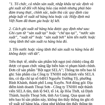
"1. Tổ chức, cá nhân sản xuất, nhập khẩu tự xác định và
ghi xuất xứ đối với hàng hóa của mình nhưng phải bảo
đảm trung thực, chính xác, tuân thủ các quy định của
pháp luật về xuất xứ hàng hóa hoặc các Hiệp định mà
Việt Nam đã tham gia hoặc ký kết.
2. Cách ghi xuất xứ hàng hóa được quy định như sau:
Ghi cụm từ “sản xuất tại” hoặc “chế tạo tại”, “nước sản
xuất”, “xuất xứ” hoặc “sản xuất bởi” kèm tên nước hoặc
vùng lãnh thổ sản xuất ra hàng hóa đó.
3. Tên nước hoặc vùng lãnh thổ sản xuất ra hàng hóa đó
không được viết tắt".
Trên thực tế, nhiều sản phẩm bột ngọt (mì chính) cũng đã
được cơ quan chức năng lập biên bản vi phạm hành chính.
Đơn cử sản phẩm "Bột ngọt SELA"; Thông tin trên bao bì
ghi: Sản phẩm của Công ty TNHH một thành viên SELA
tím, có địa chỉ tại số 64H3 Nguyễn Trường Tộ, phường
Bình Khánh, thành phố Long Xuyên. Nơi đóng gói: Địa
điểm kinh doanh Thoại Sơn - Công ty TNHH một thành
viên SELA tím, tỉnh lộ 943, tổ 14, ấp Hòa Thới, xã Định
Thành, huyện Thoại Sơn, tỉnh An Giang. Qua quan sát
trên bao bì sản phẩm này, không tìm thấy thông tin ghi rõ
về xuất xứ hàng hóa, cũng như không tìm thấy thông tin