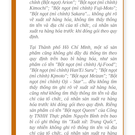
chính (Bột ngọt) Arion"; "Bột ngọt (mì chính)
Kimochi"; "Bột ngọt (mì chính) Fuji-Moto";
"Bột ngọt (mì chính) Sakara"... không ghi rõ
về xuất xứ hàng hóa, không tìm thấy thông
tin tên và địa chỉ của tổ chức, cá nhân sản
xuất ra hàng hóa trước khi đóng gói theo quy
định.
Tại Thành phố Hồ Chí Minh, một số sản
phẩm cũng không ghi đầy đủ thông tin theo
quy định trên bao bì hàng hóa, như sản
phẩm có tên "Bột ngọt (mì chính) Aj-Food";
"Bột ngọt (mì chính) Han'Ei Suru"; "Bột ngọt
(mì chính) Kjmoto"; "Bột ngọt Meizan"; "Bột
ngọt (mì chính) Oji - Star"... đều không tìm
thấy thông tin ghi rõ về xuất xứ hàng hóa,
cũng như không tìm thấy thông tin tên và địa
chỉ của tổ chức, cá nhân sản xuất ra hàng
hóa trước khi đóng gói theo quy định. Riêng
sản phẩm có tên "Bột ngọt Queen" của Công
ty TNHH Thực phẩm Nguyên Bình trên bao
bì có ghi thông tin "Xuất xứ: Trung Quốc",
tuy nhiên không ghi rõ thông tin tên và địa
chỉ của tổ chức, cá nhân sản xuất ra hàng