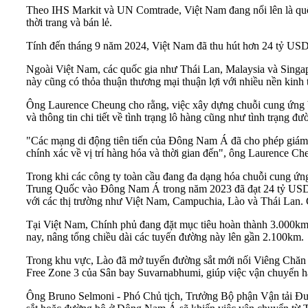
Theo IHS Markit và UN Comtrade, Việt Nam đang nổi lên là quốc 
thời trang và bán lẻ.
Tính đến tháng 9 năm 2024, Việt Nam đã thu hút hơn 24 tỷ USD 
Ngoài Việt Nam, các quốc gia như Thái Lan, Malaysia và Singapo
này cũng có thỏa thuận thương mại thuận lợi với nhiều nền kinh t
Ông Laurence Cheung cho rằng, việc xây dựng chuỗi cung ứng bền bỉ
và thông tin chi tiết về tình trạng lô hàng cũng như tình trạng đ
"Các mạng di động tiên tiến của Đông Nam Á đã cho phép giám 
chính xác về vị trí hàng hóa và thời gian đến", ông Laurence Ch
Trong khi các công ty toàn cầu đang đa dạng hóa chuỗi cung ứ
Trung Quốc vào Đông Nam Á trong năm 2023 đã đạt 24 tỷ USD. Nh
với các thị trường như Việt Nam, Campuchia, Lào và Thái Lan. Các
Tại Việt Nam, Chính phủ đang đặt mục tiêu hoàn thành 3.000km
nay, nâng tổng chiều dài các tuyến đường này lên gần 2.100km.
Trong khu vực, Lào đã mở tuyến đường sắt mới nối Viêng Chă
Free Zone 3 của Sân bay Suvarnabhumi, giúp việc vận chuyển hà
Ông Bruno Selmoni - Phó Chủ tịch, Trưởng Bộ phận Vận tải Đư