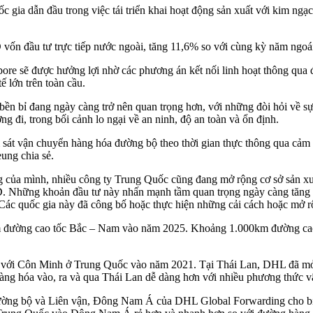
gia dẫn đầu trong việc tái triển khai hoạt động sản xuất với kim ngạc
vốn đầu tư trực tiếp nước ngoài, tăng 11,6% so với cùng kỳ năm ngoái
re sẽ được hưởng lợi nhờ các phương án kết nối linh hoạt thông q
ế lớn trên toàn cầu.
 đang ngày càng trở nên quan trọng hơn, với những đòi hỏi về sự 
ường đi, trong bối cảnh lo ngại về an ninh, độ an toàn và ổn định.
sát vận chuyển hàng hóa đường bộ theo thời gian thực thông qua cảm 
eung chia sẻ.
ng của mình, nhiều công ty Trung Quốc cũng đang mở rộng cơ sở sản
ững khoản đầu tư này nhấn mạnh tầm quan trọng ngày càng tăng của kh
 quốc gia này đã công bố hoặc thực hiện những cải cách hoặc mở rộng cơ
 đường cao tốc Bắc – Nam vào năm 2025. Khoảng 1.000km đường cao tố
n với Côn Minh ở Trung Quốc vào năm 2021. Tại Thái Lan, DHL đã mở
ng hóa vào, ra và qua Thái Lan dễ dàng hơn với nhiều phương thức 
ờng bộ và Liên vận, Đông Nam Á của DHL Global Forwarding cho biết,