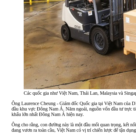
Các quốc gia như Việt Nam, Thái Lan, Malaysia và Singa
Ông Laurence Cheung - Giám đốc Quốc gia tại Việt Nam của DHL G
đầu khu vực Đông Nam Á. Năm ngoái, nguồn vốn đầu tư trực ti
khẩu lớn nhất Đông Nam Á hiện nay.
Ông cho rằng, con đường này là một đầu mối quan trọng, kết nố
đang vươn ra toàn cầu, Việt Nam có vị trí chiến lược để tận dụn