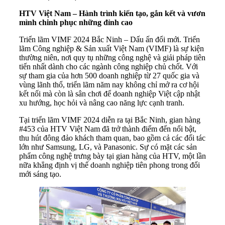
HTV Việt Nam – Hành trình kiến tạo, gắn kết và vươn
mình chinh phục những đỉnh cao
Triển lãm VIMF 2024 Bắc Ninh – Dấu ấn đổi mới. Triển
lãm Công nghiệp & Sản xuất Việt Nam (VIMF) là sự kiện
thường niên, nơi quy tụ những công nghệ và giải pháp tiên
tiến nhất dành cho các ngành công nghiệp chủ chốt. Với
sự tham gia của hơn 500 doanh nghiệp từ 27 quốc gia và
vùng lãnh thổ, triển lãm năm nay không chỉ mở ra cơ hội
kết nối mà còn là sân chơi để doanh nghiệp Việt cập nhật
xu hướng, học hỏi và nâng cao năng lực cạnh tranh.
Tại triển lãm VIMF 2024 diễn ra tại Bắc Ninh, gian hàng
#453 của HTV Việt Nam đã trở thành điểm đến nổi bật,
thu hút đông đảo khách tham quan, bao gồm cả các đối tác
lớn như Samsung, LG, và Panasonic. Sự có mặt các sản
phẩm công nghệ trưng bày tại gian hàng của HTV, một lần
nữa khẳng định vị thế doanh nghiệp tiên phong trong đổi
mới sáng tạo.