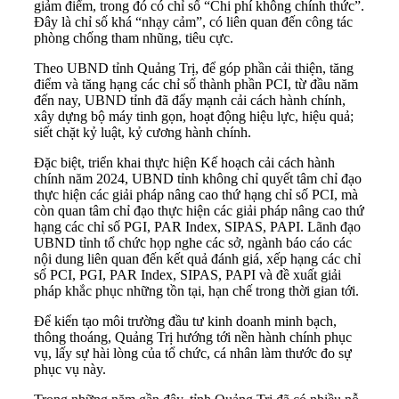
giảm điểm, trong đó có chỉ số “Chi phí không chính thức”.
Đây là chỉ số khá “nhạy cảm”, có liên quan đến công tác
phòng chống tham nhũng, tiêu cực.
Theo UBND tỉnh Quảng Trị, để góp phần cải thiện, tăng
điểm và tăng hạng các chỉ số thành phần PCI, từ đầu năm
đến nay, UBND tỉnh đã đẩy mạnh cải cách hành chính,
xây dựng bộ máy tinh gọn, hoạt động hiệu lực, hiệu quả;
siết chặt kỷ luật, kỷ cương hành chính.
Đặc biệt, triển khai thực hiện Kế hoạch cải cách hành
chính năm 2024, UBND tỉnh không chỉ quyết tâm chỉ đạo
thực hiện các giải pháp nâng cao thứ hạng chỉ số PCI, mà
còn quan tâm chỉ đạo thực hiện các giải pháp nâng cao thứ
hạng các chỉ số PGI, PAR Index, SIPAS, PAPI. Lãnh đạo
UBND tỉnh tổ chức họp nghe các sở, ngành báo cáo các
nội dung liên quan đến kết quả đánh giá, xếp hạng các chỉ
số PCI, PGI, PAR Index, SIPAS, PAPI và đề xuất giải
pháp khắc phục những tồn tại, hạn chế trong thời gian tới.
Để kiến tạo môi trường đầu tư kinh doanh minh bạch,
thông thoáng, Quảng Trị hướng tới nền hành chính phục
vụ, lấy sự hài lòng của tổ chức, cá nhân làm thước đo sự
phục vụ này.