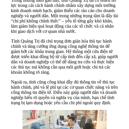
Trong những năm gần đây, tỉnh Quảng Trị đã có nhiều nỗ
lực trong cải cách hành chính nhằm xây dựng môi trường
kinh doanh minh bạch, giảm thiểu các rào cản cho doanh
nghiệp và người dân. Một trong những trọng tâm là đẩy lùi
“chi phí không chính thức” – yếu tố từng gây khó khăn,
làm giảm hiệu quả hoạt động của các tổ chức và cá nhân
khi giao dịch với cơ quan nhà nước.
Tỉnh Quảng Trị đã chú trọng đơn giản hóa thủ tục hành
chính và tăng cường ứng dụng công nghệ thông tin để
giảm bớt các khâu trung gian. Hệ thống một cửa điện tử
được triển khai đồng bộ từ cấp tỉnh đến cấp xã, giúp người
dân và doanh nghiệp có thể dễ dàng tra cứu và thực hiện
các thủ tục mà không cần qua môi giới hoặc chi trả các
khoản không rõ ràng.
Ngoài ra, tỉnh cũng công khai đầy đủ thông tin về thủ tục
hành chính, phí và lệ phí tại các cơ quan chức năng và trên
cổng thông tin điện tử. Điều này giúp người dân và doanh
nghiệp hiểu rõ quyền và nghĩa vụ của mình, hạn chế tình
trạng bị lạm dụng hoặc yêu cầu chi phí ngoài quy định.