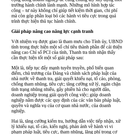
trường hành chính lành mạnh. Những mô hình hợp tác
công – tư này không chỉ giúp tiết kiệm thời gian, chi phí
mà còn góp phần loại bỏ các hành vi tiêu cực trong quá
trình thực hiện thủ tục hành chính.
Giải pháp nâng cao năng lực cạnh tranh
Với nhiệm vụ được giao là tham mưu cho Tỉnh ủy, UBND
tỉnh trong thực hiện một số chỉ tiêu thành phần để cải thiện
nâng cao Chỉ số PCI của tỉnh, Thanh tra tỉnh nhận thấy
cần thực hiện tốt một số giải pháp sau:
Một là, tiếp tục đẩy mạnh tuyên truyền, phổ biến quan
điểm, chủ trương của Đảng và chính sách pháp luật của
nhà nước về thanh tra, giải quyết khiếu nại, tố cáo, phòng,
chống tham nhũng, tiêu cực; tăng cường xử lý, ngăn chặn
tình trạng nhũng nhiễu, gây phiền hà cho người dân,
doanh nghiệp trong giải quyết công việc; giúp doanh
nghiệp nắm được các quy định của các văn bản pháp luật,
quyền và nghĩa vụ của cơ quan nhà nước, của doanh
nghiệp.
Hai là, tăng cường kiểm tra, hướng dẫn việc tiếp nhận, xử
lý khiếu nại, tố cáo, kiến nghị, phản ánh về hành vi vi
phạm pháp luật, tiêu cực, tham nhũng, lãng phí trong cơ