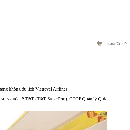
In trang
(Ctr + P)
g không du lịch Vietravel Airlines.
istics quốc tế T&T (T&T SuperPort), CTCP Quản lý Quỹ