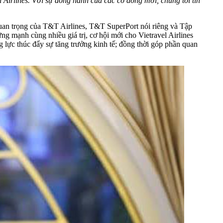
 Airlines. Với sự đồng hành của các cổ đông mới, chúng tôi tin
uan trọng của T&T Airlines, T&T SuperPort nói riêng và Tập
g mạnh cùng nhiều giá trị, cơ hội mới cho Vietravel Airlines
ng lực thúc đẩy sự tăng trưởng kinh tế; đồng thời góp phần quan