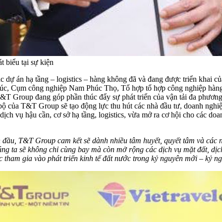
biểu tại sự kiện
i các dự án hạ tầng – logistics – hàng không đã và đang được triển k
húc, Cụm công nghiệp Nam Phúc Thọ, Tổ hợp tổ hợp công nghiệp hàng khô
 T&T Group đang góp phần thúc đẩy sự phát triển của vận tải đa phương
bộ của T&T Group sẽ tạo động lực thu hút các nhà đầu tư, doanh nghiệ
c dịch vụ hậu cần, cơ sở hạ tầng, logistics, vừa mở ra cơ hội cho các 
ẫn đầu, T&T Group cam kết sẽ dành nhiều tâm huyết, quyết tâm và các
ng ta sẽ không chỉ cùng bay mà còn mở rộng các dịch vụ mặt đất, dịch
c tham gia vào phát triển kinh tế đất nước trong kỷ nguyên mới – kỷ 