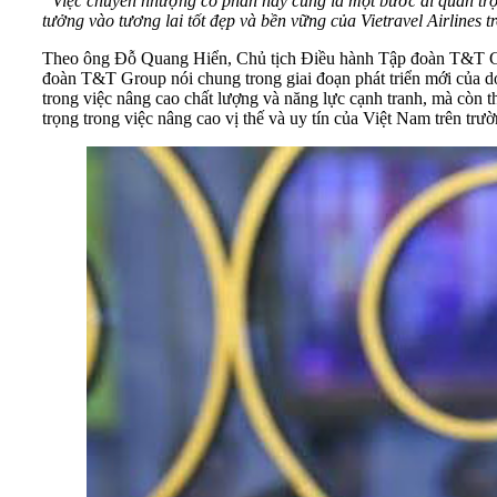
“Việc chuyển nhượng cổ phần này cũng là một bước đi quan trọng
tưởng vào tương lai tốt đẹp và bền vững của Vietravel Airlines tr
Theo ông Đỗ Quang Hiển, Chủ tịch Điều hành Tập đoàn T&T Grou
đoàn T&T Group nói chung trong giai đoạn phát triển mới của do
trong việc nâng cao chất lượng và năng lực cạnh tranh, mà còn th
trọng trong việc nâng cao vị thế và uy tín của Việt Nam trên trườ