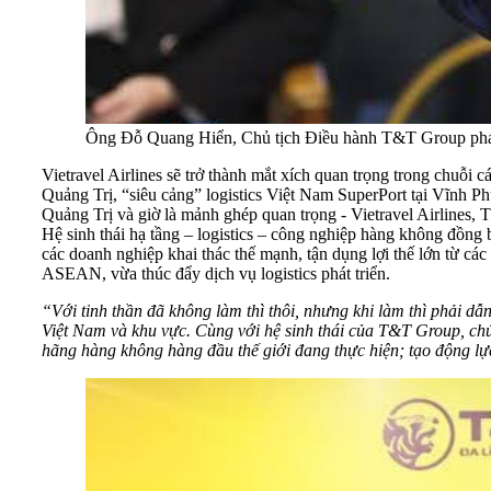
Ông Đỗ Quang Hiển, Chủ tịch Điều hành T&T Group phát 
Vietravel Airlines sẽ trở thành mắt xích quan trọng trong chuỗ
Quảng Trị, “siêu cảng” logistics Việt Nam SuperPort tại Vĩnh P
Quảng Trị và giờ là mảnh ghép quan trọng - Vietravel Airlines,
Hệ sinh thái hạ tầng – logistics – công nghiệp hàng không đồng 
các doanh nghiệp khai thác thế mạnh, tận dụng lợi thế lớn từ cá
ASEAN, vừa thúc đẩy dịch vụ logistics phát triển.
“Với tinh thần đã không làm thì thôi, nhưng khi làm thì phải d
Việt Nam và khu vực. Cùng với hệ sinh thái của T&T Group, chú
hãng hàng không hàng đầu thế giới đang thực hiện; tạo động lự