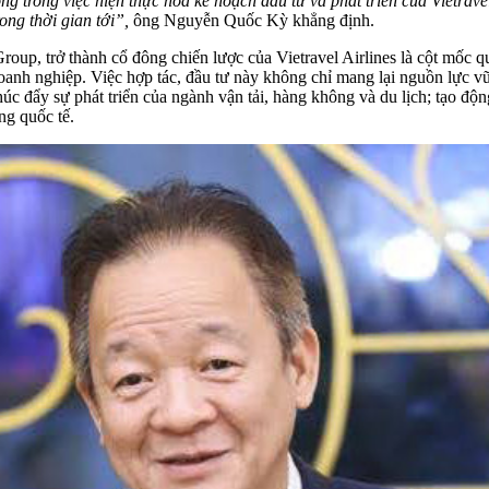
 trong việc hiện thực hóa kế hoạch đầu tư và phát triển của Vietravel
ong thời gian tới”,
ông Nguyễn Quốc Kỳ khẳng định.
p, trở thành cổ đông chiến lược của Vietravel Airlines là cột mốc q
anh nghiệp. Việc hợp tác, đầu tư này không chỉ mang lại nguồn lực vữn
úc đẩy sự phát triển của ngành vận tải, hàng không và du lịch; tạo độ
ng quốc tế.