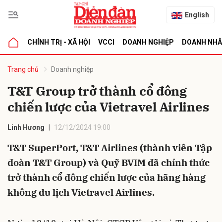
English
CHÍNH TRỊ - XÃ HỘI
VCCI
DOANH NGHIỆP
DOANH NH
bình luận
Trang chủ
Doanh nghiệp
T&T Group trở thành cổ đông
chiến lược của Vietravel Airlines
Linh Hương
12/12/2024 19:00
T&T SuperPort, T&T Airlines (thành viên Tập
đoàn T&T Group) và Quỹ BVIM đã chính thức
Hủy
G
trở thành cổ đông chiến lược của hãng hàng
không du lịch Vietravel Airlines.