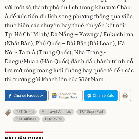
với một số thành phố du lịch trong khu vực Châu
Á để xúc tiến du lịch song phương thông qua việc
thực hiện các chuyến bay thuê chuyến kết nối:
Tp. Hồ Chí Minh/ Đà Nẵng – Kawaga/ Fukushima
(Nhật Bản), Phú Quốc – Đài Bắc (Đài Loan), Hà
Nội - Tam Á (Trung Quốc), Nha Trang -
Daegu/Muan (Hàn Quốc) đánh dấu hành trình nỗ
lực mở rộng mạng lưới đường bay quốc tế đến các
thị trường gửi khách lớn của Việt Nam…
Theo dõi trên
Chia sẻ Facebook
Chia sẻ Zalo
T&T Group
Vietravel Airlines
T&T SuperPort
T&T Airlines
Quỹ BVIM
BÀI LIÊN QUAN