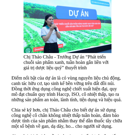
Chị Thảo Châu - Trưởng Dự án “Phát triển
chuỗi sản phẩm xanh, tuần hoàn gắn liền với
giá trị dược liệu quý” thuyết trình
Điểm nổi bật của dự án là có vùng nguyên liệu chủ động,
canh tác hữu cơ, tạo sinh kế bền vững trên đất đồi núi.
Đồng thời ứng dụng công nghệ chiết xuất hiện đại, quy
mô đạt chuẩn quy trình Haccp, ISO, cô nhiệt thấp, tạo ra
những sản phẩm an toàn, lành tính, tiện dụng và hiệu quả.
Chia sẻ kỹ hơn, chị Thảo Châu cho biết dự án sử dụng
công nghệ cô chân không nhiệt thấp tuần hoàn, đảm bảo
dược tính của sản phẩm nhằm thay thế dần thuốc tây chữa
một số bệnh về gan, dạ dày, ho... cho người sử dụng.