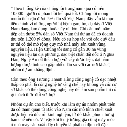
“Theo thống kê của chúng tôi trong năm qua có trên
10.000 người có phản hồi kết quả tốt. Chúng tôi mong
muốn tiếp cận được 5% dân số Việt Nam, đây vẫn là mục
tiêu chính vì những người bị bệnh gan, ho, dạ dày ở Việt
Nam đang lạm dụng thuốc tây rất lớn. Chỉ cần mỗi năm
tiếp cận được 5% dân số Việt Nam thì dự án đã có doanh
thu trên 1.200 tỷ đồng. Nếu có sự hợp tác với các quỹ đầu
tư thì có thể mở rộng quy mô nhà máy sản xuất vùng
nguyên liệu. Hiện Chúng tôi đang có gần 30 ha vùng
nguyên liệu tại địa phương, đặc biệt chân đất dốc ở Nghĩa
Đàn, Nghệ An rất thích hợp với cây dược liệu, đạt hàm
lượng dược tính cao gấp nhiều lần so với các nơi khác”,
nhóm dự án khẳng định.
Còn theo ông Trương Thanh Hùng công nghệ cô đặc nhiệt
thấp có phải là công nghệ tự sáng chế hay không và các cơ
sở khác có thể dùng công nghệ này để làm sản phẩm thì có
gì thách thức đối với họ?
Nhóm dự án cho biết, trước khi làm dự án nhóm phát triển
đã có tham quan từ Bắc vào Nam các mô hình chiết xuất
dược liệu và đúc rút kinh nghiệm, từ đó khắc phục những
hạn chế nếu có. Vì vậy khi lên ý tưởng gia công máy móc
ở nhà máy sản xuất dây chuyền là phải cố định cô đặc