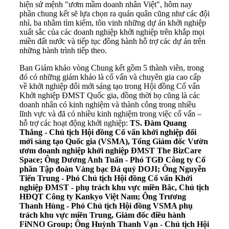
hiện sứ mệnh "ươm mầm doanh nhân Việt", hôm nay
phần chung kết sẽ lựa chọn ra quán quân cũng như các đội
nhì, ba nhằm tìm kiếm, tôn vinh những dự án khởi nghiệp
xuất sắc của các doanh nghiệp khởi nghiệp trên khắp mọi
miền đất nước và tiếp tục đồng hành hỗ trợ các dự án trên
những hành trình tiếp theo.
Ban Giám khảo vòng Chung kết gồm 5 thành viên, trong
đó có những giám khảo là cố vấn và chuyên gia cao cấp
về khởi nghiệp đổi mới sáng tạo trong Hội đồng Cố vấn
Khởi nghiệp ĐMST Quốc gia, đồng thời họ cũng là các
doanh nhân có kinh nghiệm và thành công trong nhiều
lĩnh vực và đã có nhiều kinh nghiệm trong việc cố vấn –
hỗ trợ các hoạt động khởi nghiệp:
T
S
. Đàm Quang
Thắng
-
Chủ tịch Hội đồng Cố vấn khởi nghiệp đổi
mới sáng tạo Quốc gia (VSMA), Tổng Giám đốc Vườn
ươm doanh nghiệp khởi nghiệp ĐMST The BizCare
Space; Ông Dương Anh Tuấn - Phó TGĐ Công ty Cổ
phần Tập đoàn Vàng bạc Đá quý DOJI; Ông Nguyễn
Tiến Trung
-
Phó Chủ tịch Hội đồng Cố vấn Khởi
nghiệp ĐMST - phụ trách khu vực miền Bắc, Chủ tịch
HĐQT Công ty Kankyo Việt Nam; Ông Trương
Thanh Hùng
-
Phó Chủ tịch Hội đồng VSMA phụ
trách khu vực miền Trung, Giám đốc điều hành
FiNNO Group; Ông Huỳnh Thanh Vạn
-
Chủ tịch Hội