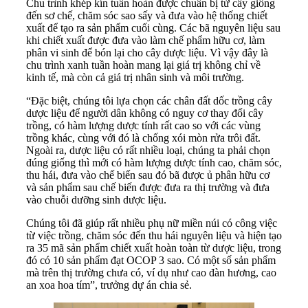
Chu trình khép kín tuần hoàn được chuẩn bị từ cây giống
đến sơ chế, chăm sóc sao sấy và đưa vào hệ thống chiết
xuất để tạo ra sản phẩm cuối cùng. Các bã nguyên liệu sau
khi chiết xuất được đưa vào làm chế phẩm hữu cơ, làm
phân vi sinh để bón lại cho cây dược liệu. Vì vậy đây là
chu trình xanh tuần hoàn mang lại giá trị không chỉ về
kinh tế, mà còn cả giá trị nhân sinh và môi trường.
“Đặc biệt, chúng tôi lựa chọn các chân đất dốc trồng cây
dược liệu để người dân không có nguy cơ thay đổi cây
trồng, có hàm lượng dược tính rất cao so với các vùng
trồng khác, cùng với đó là chống xói mòn rửa trôi đất.
Ngoài ra, dược liệu có rất nhiều loại, chúng ta phải chọn
đúng giống thì mới có hàm lượng dược tính cao, chăm sóc,
thu hái, đưa vào chế biến sau đó bã được ủ phân hữu cơ
và sản phẩm sau chế biến được đưa ra thị trường và đưa
vào chuỗi dưỡng sinh dược liệu.
Chúng tôi đã giúp rất nhiều phụ nữ miền núi có công việc
từ việc trồng, chăm sóc đến thu hái nguyên liệu và hiện tạo
ra 35 mã sản phẩm chiết xuất hoàn toàn từ dược liệu, trong
đó có 10 sản phẩm đạt OCOP 3 sao. Có một số sản phẩm
mà trên thị trường chưa có, ví dụ như cao đàn hương, cao
an xoa hoa tím”, trưởng dự án chia sẻ.