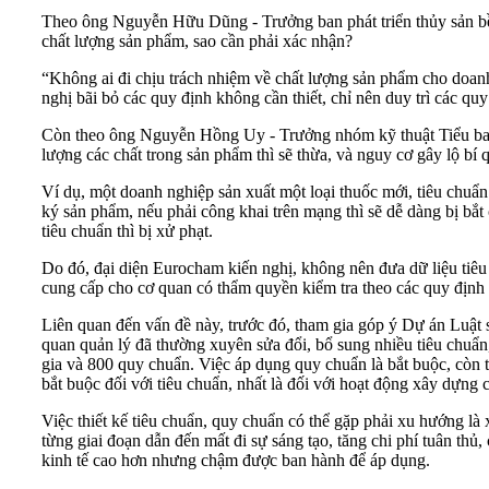
Theo ông Nguyễn Hữu Dũng - Trưởng ban phát triển thủy sản bền
chất lượng sản phẩm, sao cần phải xác nhận?
“Không ai đi chịu trách nhiệm về chất lượng sản phẩm cho doan
nghị bãi bỏ các quy định không cần thiết, chỉ nên duy trì các quy
Còn theo ông Nguyễn Hồng Uy - Trưởng nhóm kỹ thuật Tiểu ban
lượng các chất trong sản phẩm thì sẽ thừa, và nguy cơ gây lộ bí 
Ví dụ, một doanh nghiệp sản xuất một loại thuốc mới, tiêu chuẩn
ký sản phẩm, nếu phải công khai trên mạng thì sẽ dễ dàng bị b
tiêu chuẩn thì bị xử phạt.
Do đó, đại diện Eurocham kiến nghị, không nên đưa dữ liệu tiêu 
cung cấp cho cơ quan có thẩm quyền kiểm tra theo các quy định 
Liên quan đến vấn đề này, trước đó, tham gia góp ý Dự án Luật s
quan quản lý đã thường xuyên sửa đổi, bổ sung nhiều tiêu chuẩn
gia và 800 quy chuẩn. Việc áp dụng quy chuẩn là bắt buộc, còn t
bắt buộc đối với tiêu chuẩn, nhất là đối với hoạt động xây dựng c
Việc thiết kế tiêu chuẩn, quy chuẩn có thể gặp phải xu hướng là
từng giai đoạn dẫn đến mất đi sự sáng tạo, tăng chi phí tuân thủ
kinh tế cao hơn nhưng chậm được ban hành để áp dụng.