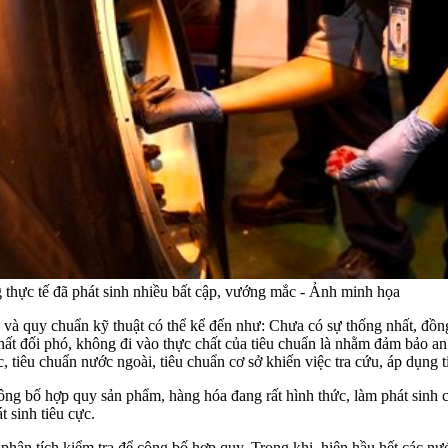
 thực tế đã phát sinh nhiều bất cập, vướng mắc - Ảnh minh họa
ẩn và quy chuẩn kỹ thuật có thể kể đến như: Chưa có sự thống nhất, đồ
ất đối phó, không đi vào thực chất của tiêu chuẩn là nhằm đảm bảo an 
ực, tiêu chuẩn nước ngoài, tiêu chuẩn cơ sở khiến việc tra cứu, áp dụn
ông bố hợp quy sản phẩm, hàng hóa đang rất hình thức, làm phát sinh c
 sinh tiêu cực.
phân tích kiểm tra để công bố hợp quy. Trong khi, hiện hầu hết các n