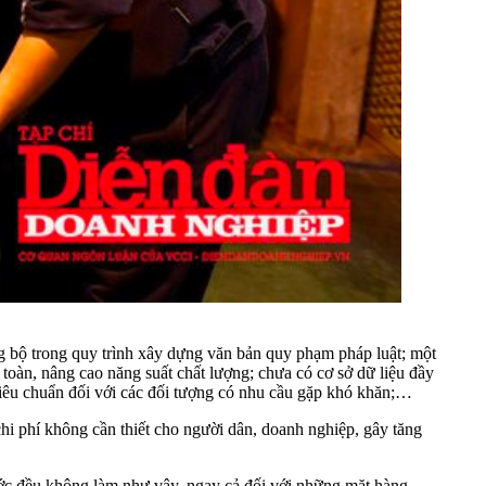
ng bộ trong quy trình xây dựng văn bản quy phạm pháp luật; một
toàn, nâng cao năng suất chất lượng; chưa có cơ sở dữ liệu đầy
g tiêu chuẩn đối với các đối tượng có nhu cầu gặp khó khăn;…
hi phí không cần thiết cho người dân, doanh nghiệp, gây tăng
ước đều không làm như vậy, ngay cả đối với những mặt hàng