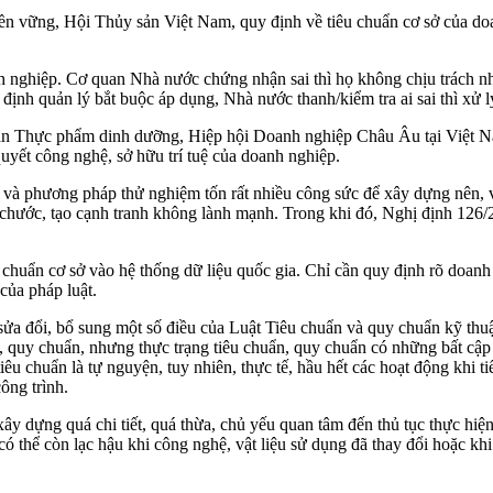
 vững, Hội Thủy sản Việt Nam, quy định về tiêu chuẩn cơ sở của doan
h nghiệp. Cơ quan Nhà nước chứng nhận sai thì họ không chịu trách n
 định quản lý bắt buộc áp dụng, Nhà nước thanh/kiểm tra ai sai thì xử lý
 Thực phẩm dinh dưỡng, Hiệp hội Doanh nghiệp Châu Âu tại Việt Na
quyết công nghệ, sở hữu trí tuệ của doanh nghiệp.
 và phương pháp thử nghiệm tốn rất nhiều công sức để xây dựng nên, v
ắt chước, tạo cạnh tranh không lành mạnh. Trong khi đó, Nghị định 1
chuẩn cơ sở vào hệ thống dữ liệu quốc gia. Chỉ cần quy định rõ doanh 
của pháp luật.
ửa đổi, bổ sung một số điều của Luật Tiêu chuẩn và quy chuẩn kỹ thuật
, quy chuẩn, nhưng thực trạng tiêu chuẩn, quy chuẩn có những bất cập 
iêu chuẩn là tự nguyện, tuy nhiên, thực tế, hầu hết các hoạt động khi 
ông trình.
 xây dựng quá chi tiết, quá thừa, chủ yếu quan tâm đến thủ tục thực hi
, có thể còn lạc hậu khi công nghệ, vật liệu sử dụng đã thay đổi hoặc k