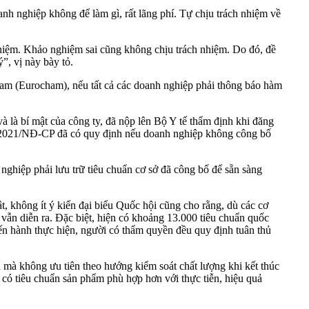
h nghiệp không để làm gì, rất lãng phí. Tự chịu trách nhiệm về
hiệm. Khảo nghiệm sai cũng không chịu trách nhiệm. Do đó, đề
”, vị này bày tỏ.
m (Eurocham), nếu tất cả các doanh nghiệp phải thông báo hàm
à là bí mật của công ty, đã nộp lên Bộ Y tế thẩm định khi đăng
26/2021/NĐ-CP đã có quy định nếu doanh nghiệp không công bố
nghiệp phải lưu trữ tiêu chuẩn cơ sở đã công bố để sẵn sàng
, không ít ý kiến đại biểu Quốc hội cũng cho rằng, dù các cơ
vẫn diễn ra. Đặc biệt, hiện có khoảng 13.000 tiêu chuẩn quốc
tiến hành thực hiện, người có thẩm quyền đều quy định tuân thủ
ện mà không ưu tiên theo hướng kiểm soát chất lượng khi kết thúc
hi có tiêu chuẩn sản phẩm phù hợp hơn với thực tiễn, hiệu quả