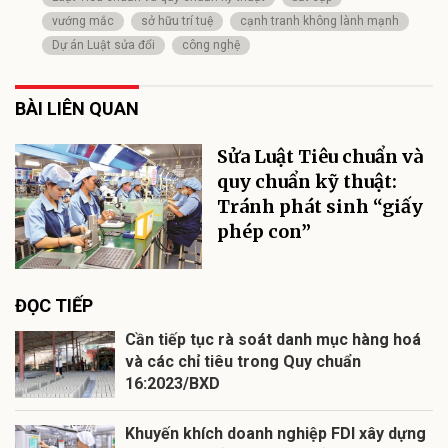
vướng mắc
sở hữu trí tuệ
cạnh tranh không lành mạnh
Dự án Luật sửa đổi
công nghệ
BÀI LIÊN QUAN
Sửa Luật Tiêu chuẩn và
quy chuẩn kỹ thuật:
Tránh phát sinh “giấy
phép con”
ĐỌC TIẾP
Cần tiếp tục rà soát danh mục hàng hoá
và các chỉ tiêu trong Quy chuẩn
16:2023/BXD
Khuyến khích doanh nghiệp FDI xây dựng