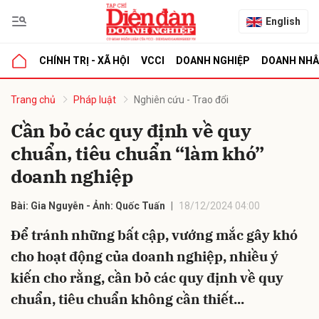
English
CHÍNH TRỊ - XÃ HỘI
VCCI
DOANH NGHIỆP
DOANH NH
bình luận
Trang chủ
Pháp luật
Nghiên cứu - Trao đổi
Cần bỏ các quy định về quy
chuẩn, tiêu chuẩn “làm khó”
doanh nghiệp
Bài: Gia Nguyễn - Ảnh: Quốc Tuấn
18/12/2024 04:00
Để tránh những bất cập, vướng mắc gây khó
Hủy
G
cho hoạt động của doanh nghiệp, nhiều ý
kiến cho rằng, cần bỏ các quy định về quy
chuẩn, tiêu chuẩn không cần thiết...