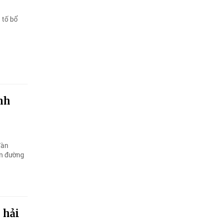
 tố bổ
nh
đàn
on đường
 hải