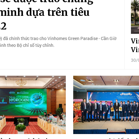
inh dựa trên tiêu
22
) đã chính thức trao cho Vinhomes Green Paradise - Cần Giờ
Vi
h theo Bộ chỉ số tùy chỉnh.
Vi
30/