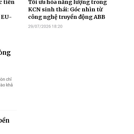
 tiến
Tối ưu hóa năng lượng trong
-
KCN sinh thái: Góc nhìn từ
n EU-
công nghệ truyền động ABB
29/07/2026 18:20
dòng
còn chỉ
vào khả
bền