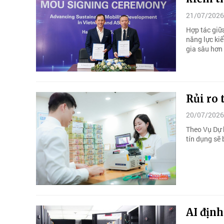
21/07/2026
Hợp tác giữ
năng lực ki
gia sâu hơn 
Rủi ro 
20/07/2026
Theo Vụ Dự 
tín dụng sẽ
AI định