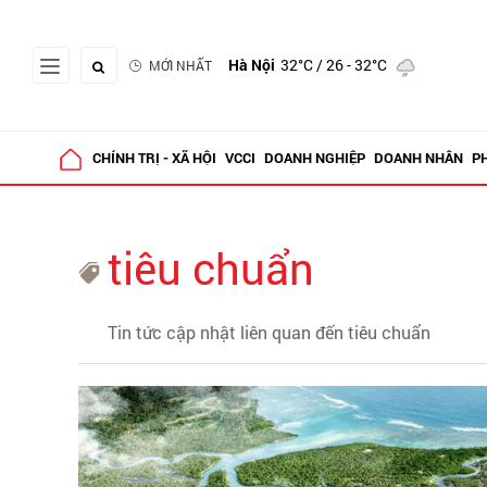
Hà Nội
32°C
/ 26 - 32°C
MỚI NHẤT
CHÍNH TRỊ - XÃ HỘI
VCCI
DOANH NGHIỆP
DOANH NHÂN
P
tiêu chuẩn
Tin tức cập nhật liên quan đến tiêu chuẩn