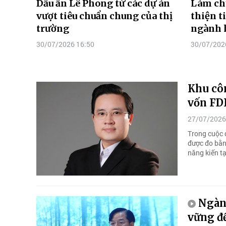
Dấu ấn Lê Phong từ các dự án
Làm ch
vượt tiêu chuẩn chung của thị
thiện t
trường
ngành 
30/07/2026 16:50
30/07/202
Khu cô
vốn FDI
27/07/2026
Trong cuộc đ
được đo bằn
năng kiến t
Ngàn
vững đ