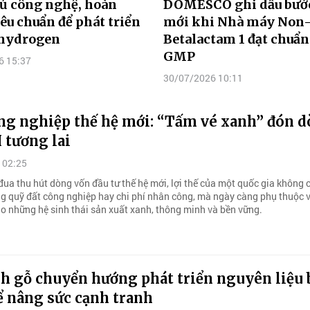
ủ công nghệ, hoàn
DOMESCO ghi dấu bước
iêu chuẩn để phát triển
mới khi Nhà máy Non
hydrogen
Betalactam 1 đạt chuẩ
GMP
6 15:37
30/07/2026 10:11
ng nghiệp thế hệ mới: “Tấm vé xanh” đón 
 tương lai
 02:25
ua thu hút dòng vốn đầu tư thế hệ mới, lợi thế của một quốc gia không 
g quỹ đất công nghiệp hay chi phí nhân công, mà ngày càng phụ thuộc 
ạo những hệ sinh thái sản xuất xanh, thông minh và bền vững.
h gỗ chuyển hướng phát triển nguyên liệu 
ể nâng sức cạnh tranh