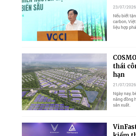
23/07/2026
Nếu biết tận
carbon, Việ
liệu hợp phá
COSMOP
thái cô
hạn
21/07/2026
Ngày nay, b
năng đồng h
sản xuất.
VinFas
kiểm th