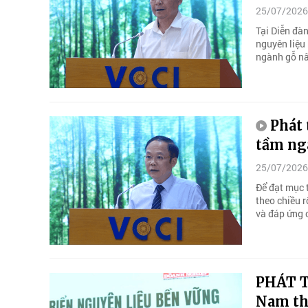
25/07/2026
Tại Diễn đàn
nguyên liệu
ngành gỗ nân
Phát 
tầm ng
25/07/2026
Để đạt mục 
theo chiều r
và đáp ứng 
PHÁT T
Nam th