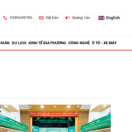
English
0985698786
Đặt báo
Quảng cáo
KHOÁN
DU LỊCH
KINH TẾ ĐỊA PHƯƠNG
CÔNG NGHỆ
Ô TÔ - XE MÁY