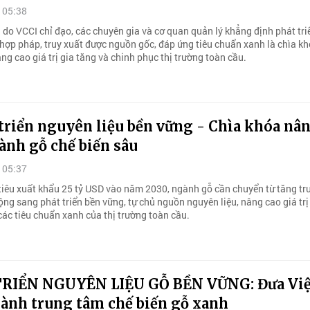
 05:38
 do VCCI chỉ đạo, các chuyên gia và cơ quan quản lý khẳng định phát tr
 hợp pháp, truy xuất được nguồn gốc, đáp ứng tiêu chuẩn xanh là chìa k
g cao giá trị gia tăng và chinh phục thị trường toàn cầu.
triển nguyên liệu bền vững - Chìa khóa nâ
ành gỗ chế biến sâu
 05:37
tiêu xuất khẩu 25 tỷ USD vào năm 2030, ngành gỗ cần chuyển từ tăng tr
ộng sang phát triển bền vững, tự chủ nguồn nguyên liệu, nâng cao giá trị
các tiêu chuẩn xanh của thị trường toàn cầu.
RIỂN NGUYÊN LIỆU GỖ BỀN VỮNG: Đưa Việ
ành trung tâm chế biến gỗ xanh