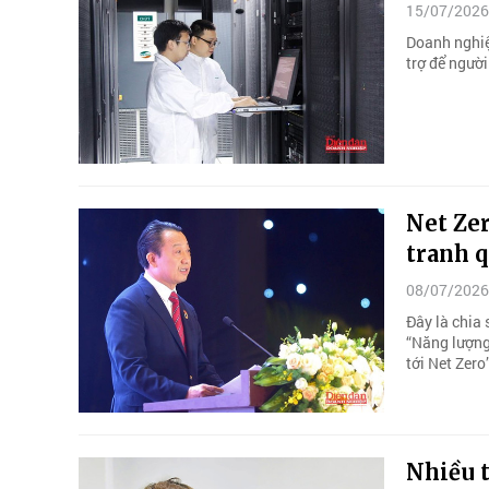
15/07/2026
Doanh nghiệ
trợ để ngườ
Net Zer
tranh q
08/07/2026
Đây là chia
“Năng lượng
tới Net Zero
Nhiều t