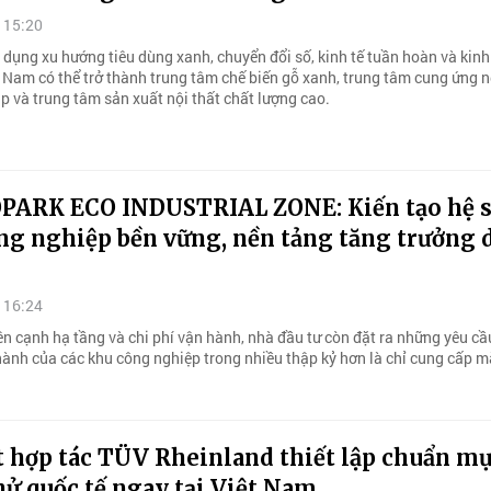
 15:20
 dụng xu hướng tiêu dùng xanh, chuyển đổi số, kinh tế tuần hoàn và kinh
t Nam có thể trở thành trung tâm chế biến gỗ xanh, trung tâm cung ứng 
p và trung tâm sản xuất nội thất chất lượng cao.
ARK ECO INDUSTRIAL ZONE: Kiến tạo hệ 
ng nghiệp bền vững, nền tảng tăng trưởng 
 16:24
ên cạnh hạ tầng và chi phí vận hành, nhà đầu tư còn đặt ra những yêu cầ
ành của các khu công nghiệp trong nhiều thập kỷ hơn là chỉ cung cấp 
t hợp tác TÜV Rheinland thiết lập chuẩn m
ử quốc tế ngay tại Việt Nam