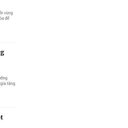
iển vùng
hóa để
ng
ưởng
 gia tăng
t