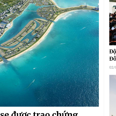
Độ
Đô
02/
se được trao chứng