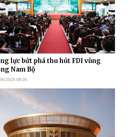
ng lực bứt phá thu hút FDI vùng
ng Nam Bộ
08/2026 08:06