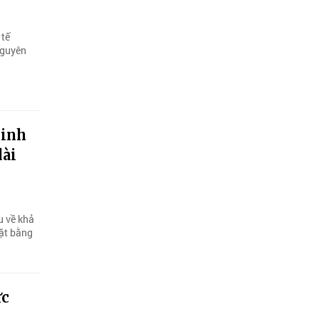
 tế
nguyên
sinh
dài
u về khả
mặt bằng
ực