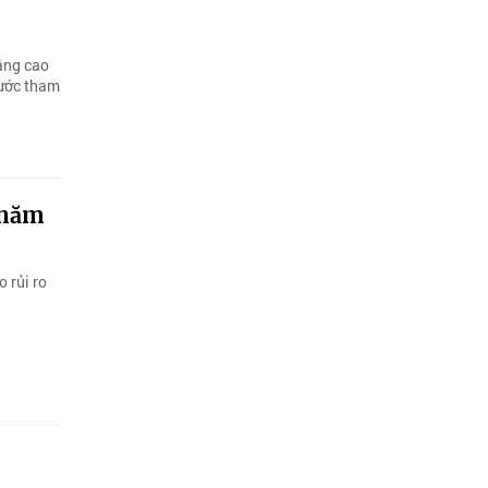
âng cao
nước tham
 năm
 rủi ro