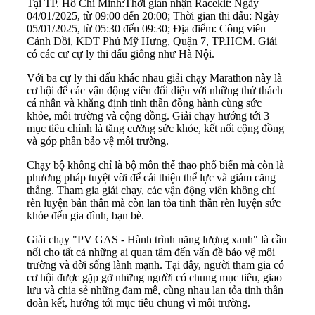
Tại TP. Hồ Chí Minh:Thời gian nhận Racekit: Ngày
04/01/2025, từ 09:00 đến 20:00; Thời gian thi đấu: Ngày
05/01/2025, từ 05:30 đến 09:30; Địa điểm: Công viên
Cảnh Đồi, KĐT Phú Mỹ Hưng, Quận 7, TP.HCM. Giải
có các cư cự ly thi đấu giống như Hà Nội.
Với ba cự ly thi đấu khác nhau giải chạy Marathon này là
cơ hội để các vận động viên đối diện với những thử thách
cá nhân và khẳng định tinh thần đồng hành cùng sức
khỏe, môi trường và cộng đồng. Giải chạy hướng tới 3
mục tiêu chính là tăng cường sức khỏe, kết nối cộng đồng
và góp phần bảo vệ môi trường.
Chạy bộ không chỉ là bộ môn thể thao phổ biến mà còn là
phương pháp tuyệt vời để cải thiện thể lực và giảm căng
thẳng. Tham gia giải chạy, các vận động viên không chỉ
rèn luyện bản thân mà còn lan tỏa tinh thần rèn luyện sức
khỏe đến gia đình, bạn bè.
Giải chạy "PV GAS - Hành trình năng lượng xanh" là cầu
nối cho tất cả những ai quan tâm đến vấn đề bảo vệ môi
trường và đời sống lành mạnh. Tại đây, người tham gia có
cơ hội được gặp gỡ những người có chung mục tiêu, giao
lưu và chia sẻ những đam mê, cùng nhau lan tỏa tinh thần
đoàn kết, hướng tới mục tiêu chung vì môi trường.