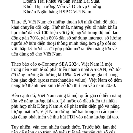
Doanh Trái Phiếu và Sản Phẩm Lãi Suất,
Khối Thị Trường Vốn và Dịch vụ Chứng
Khoán Ngân hàng HSBC Việt Nam.
Thực tế, Việt Nam có những thuận lợi nhất định để triển
khai chuyển đổi kép. Thứ nhất, những yếu tố nhân khẩu
học như dân số 100 triệu với tỷ lệ người trong độ tuổi lao
động gần 70%, gần 80% dân số sử dụng internet, số lượng
người sở hữu điện thoại thông minh tăng hơn gấp đôi so
với thập kỷ trước… đã góp phần mở ra tiềm năng lớn về
tiêu dùng số cho Việt Nam.
Theo báo cáo e-Conomy SEA 2024, Việt Nam là một
trong nền kinh tế số phát triển nhanh nhất ASEAN, với tốc
độ tăng trưởng ấn tượng là 16%. Xét về tổng giá trị hàng
hóa giao dịch (gross merchandise value), Việt Nam có tiềm
năng trở thành nền kinh tế số lớn thứ hai vào năm 2030.
Bên cạnh đó, Việt Nam cũng là một quốc gia có tiềm năng
lớn về năng lượng tái tạo. Là nước có điều kiện tự nhiên
phù hợp nhất Đông Nam Á để phát triển điện gió và năng
lượng mặt trời, Việt Nam đứng thứ hai trong số các quốc
gia đang phát triển về thu hút FDI vào năng lượng tái tạo.
Tuy nhiên, vẫn còn nhiều thách thức. Trước hết, làm thế
nào để nâng cao trình độ hiểu biết về chuyển đổi số của