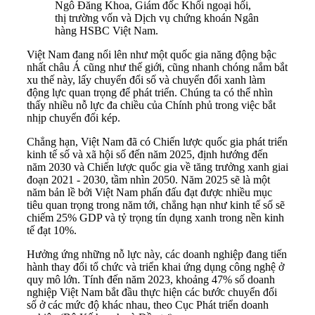
Ngô Đăng Khoa, Giám đốc Khối ngoại hối,
thị trường vốn và Dịch vụ chứng khoán Ngân
hàng HSBC Việt Nam.
Việt Nam đang nổi lên như một quốc gia năng động bậc
nhất châu Á cũng như thế giới, cũng nhanh chóng nắm bắt
xu thế này, lấy chuyển đổi số và chuyển đổi xanh làm
động lực quan trọng để phát triển. Chúng ta có thể nhìn
thấy nhiều nỗ lực đa chiều của Chính phủ trong việc bắt
nhịp chuyển đổi kép.
Chẳng hạn, Việt Nam đã có Chiến lược quốc gia phát triển
kinh tế số và xã hội số đến năm 2025, định hướng đến
năm 2030 và Chiến lược quốc gia về tăng trưởng xanh giai
đoạn 2021 - 2030, tầm nhìn 2050. Năm 2025 sẽ là một
năm bản lề bởi Việt Nam phấn đấu đạt được nhiều mục
tiêu quan trọng trong năm tới, chẳng hạn như kinh tế số sẽ
chiếm 25% GDP và tỷ trọng tín dụng xanh trong nền kinh
tế đạt 10%.
Hưởng ứng những nỗ lực này, các doanh nghiệp đang tiến
hành thay đổi tổ chức và triển khai ứng dụng công nghệ ở
quy mô lớn. Tính đến năm 2023, khoảng 47% số doanh
nghiệp Việt Nam bắt đầu thực hiện các bước chuyển đổi
số ở các mức độ khác nhau, theo Cục Phát triển doanh