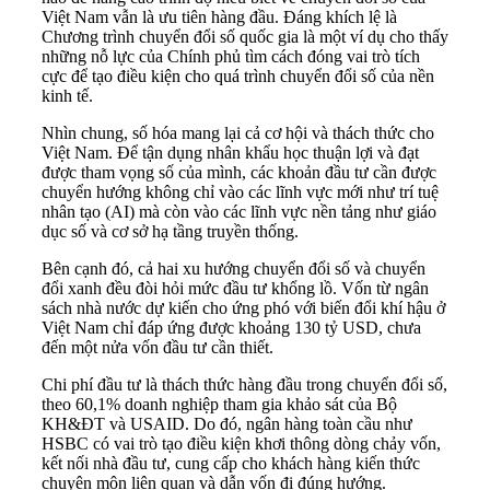
Việt Nam vẫn là ưu tiên hàng đầu. Đáng khích lệ là
Chương trình chuyển đổi số quốc gia là một ví dụ cho thấy
những nỗ lực của Chính phủ tìm cách đóng vai trò tích
cực để tạo điều kiện cho quá trình chuyển đổi số của nền
kinh tế.
Nhìn chung, số hóa mang lại cả cơ hội và thách thức cho
Việt Nam. Để tận dụng nhân khẩu học thuận lợi và đạt
được tham vọng số của mình, các khoản đầu tư cần được
chuyển hướng không chỉ vào các lĩnh vực mới như trí tuệ
nhân tạo (AI) mà còn vào các lĩnh vực nền tảng như giáo
dục số và cơ sở hạ tầng truyền thống.
Bên cạnh đó, cả hai xu hướng chuyển đổi số và chuyển
đổi xanh đều đòi hỏi mức đầu tư khổng lồ. Vốn từ ngân
sách nhà nước dự kiến cho ứng phó với biến đổi khí hậu ở
Việt Nam chỉ đáp ứng được khoảng 130 tỷ USD, chưa
đến một nửa vốn đầu tư cần thiết.
Chi phí đầu tư là thách thức hàng đầu trong chuyển đổi số,
theo 60,1% doanh nghiệp tham gia khảo sát của Bộ
KH&ĐT và USAID. Do đó, ngân hàng toàn cầu như
HSBC có vai trò tạo điều kiện khơi thông dòng chảy vốn,
kết nối nhà đầu tư, cung cấp cho khách hàng kiến thức
chuyên môn liên quan và dẫn vốn đi đúng hướng.