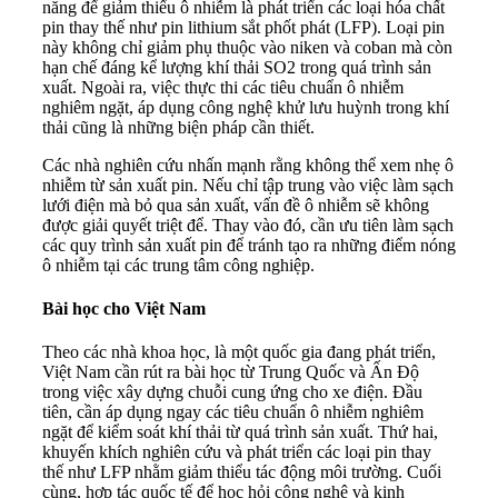
năng để giảm thiểu ô nhiễm là phát triển các loại hóa chất
pin thay thế như pin lithium sắt phốt phát (LFP). Loại pin
này không chỉ giảm phụ thuộc vào niken và coban mà còn
hạn chế đáng kể lượng khí thải SO2 trong quá trình sản
xuất. Ngoài ra, việc thực thi các tiêu chuẩn ô nhiễm
nghiêm ngặt, áp dụng công nghệ khử lưu huỳnh trong khí
thải cũng là những biện pháp cần thiết.
Các nhà nghiên cứu nhấn mạnh rằng không thể xem nhẹ ô
nhiễm từ sản xuất pin. Nếu chỉ tập trung vào việc làm sạch
lưới điện mà bỏ qua sản xuất, vấn đề ô nhiễm sẽ không
được giải quyết triệt để. Thay vào đó, cần ưu tiên làm sạch
các quy trình sản xuất pin để tránh tạo ra những điểm nóng
ô nhiễm tại các trung tâm công nghiệp.
Bài học cho Việt Nam
Theo các nhà khoa học, là một quốc gia đang phát triển,
Việt Nam cần rút ra bài học từ Trung Quốc và Ấn Độ
trong việc xây dựng chuỗi cung ứng cho xe điện. Đầu
tiên, cần áp dụng ngay các tiêu chuẩn ô nhiễm nghiêm
ngặt để kiểm soát khí thải từ quá trình sản xuất. Thứ hai,
khuyến khích nghiên cứu và phát triển các loại pin thay
thế như LFP nhằm giảm thiểu tác động môi trường. Cuối
cùng, hợp tác quốc tế để học hỏi công nghệ và kinh