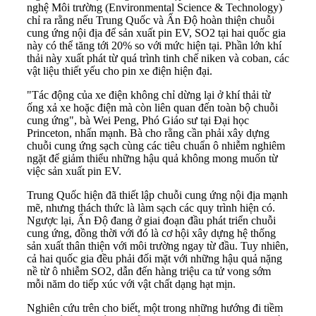
nghệ Môi trường (Environmental Science & Technology)
chỉ ra rằng nếu Trung Quốc và Ấn Độ hoàn thiện chuỗi
cung ứng nội địa để sản xuất pin EV, SO2 tại hai quốc gia
này có thể tăng tới 20% so với mức hiện tại. Phần lớn khí
thải này xuất phát từ quá trình tinh chế niken và coban, các
vật liệu thiết yếu cho pin xe điện hiện đại.
"Tác động của xe điện không chỉ dừng lại ở khí thải từ
ống xả xe hoặc điện mà còn liên quan đến toàn bộ chuỗi
cung ứng", bà Wei Peng, Phó Giáo sư tại Đại học
Princeton, nhấn mạnh. Bà cho rằng cần phải xây dựng
chuỗi cung ứng sạch cùng các tiêu chuẩn ô nhiễm nghiêm
ngặt để giảm thiểu những hậu quả không mong muốn từ
việc sản xuất pin EV.
Trung Quốc hiện đã thiết lập chuỗi cung ứng nội địa mạnh
mẽ, nhưng thách thức là làm sạch các quy trình hiện có.
Ngược lại, Ấn Độ đang ở giai đoạn đầu phát triển chuỗi
cung ứng, đồng thời với đó là cơ hội xây dựng hệ thống
sản xuất thân thiện với môi trường ngay từ đầu. Tuy nhiên,
cả hai quốc gia đều phải đối mặt với những hậu quả nặng
nề từ ô nhiễm SO2, dẫn đến hàng triệu ca tử vong sớm
mỗi năm do tiếp xúc với vật chất dạng hạt mịn.
Nghiên cứu trên cho biết, một trong những hướng đi tiềm