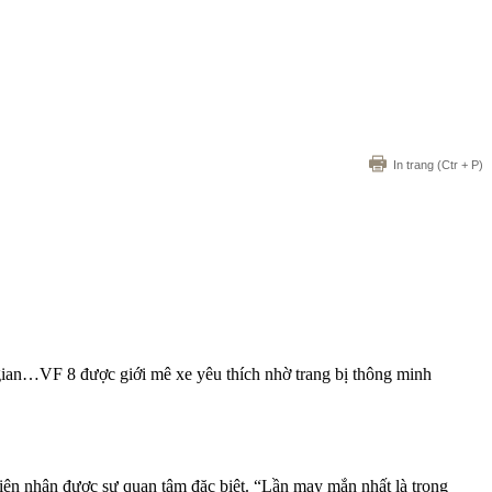
In trang
(Ctr + P)
i gian…VF 8 được giới mê xe yêu thích nhờ trang bị thông minh
iện nhận được sự quan tâm đặc biệt. “Lần may mắn nhất là trong