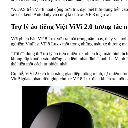
“ADAS trên VF 8 hoạt động trơn tru, đặc biệt hữu dụng trên cao 
xe của kênh Autodaily và cũng là chủ xe VF 8 nhận xét.
Trợ lý ảo tiếng Việt ViVi 2.0 tương tác 
Với phiên bản VF 8 Lux vừa ra mắt trong năm nay, thay vì "hỏi -
nghiệm VinFast VF 8 Lux - một trong những mẫu xe thương mại đầu
“Tôi đã dùng thử trợ lý ảo trên nhiều xe, nhiều loại màn hình tí
không rập khuôn vào những câu lệnh nhất định”, anh Lê Mạnh Linh
thể hiện một cách tự nhiên nhất.
Cụ thể, ViVi 2.0 có khả năng giao tiếp thông minh, tự nhiên nhờ 
VinBigdata phát triển giúp chủ xe VF 8 Lux điều khiển xe một 