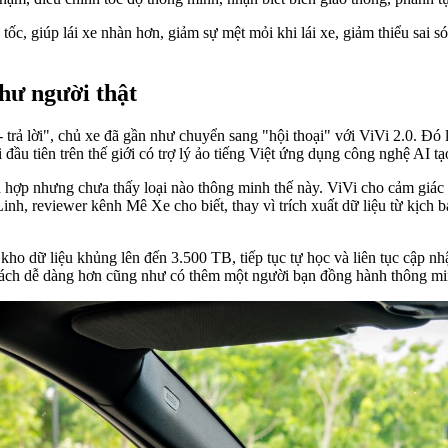
tốc, giúp lái xe nhàn hơn, giảm sự mệt mỏi khi lái xe, giảm thiểu sai 
như người thật
 trả lời", chủ xe đã gần như chuyển sang "hội thoại" với ViVi 2.0. Đó 
 tiên trên thế giới có trợ lý ảo tiếng Việt ứng dụng công nghệ AI tạo
ch hợp nhưng chưa thấy loại nào thông minh thế này. ViVi cho cảm giác 
, reviewer kênh Mê Xe cho biết, thay vì trích xuất dữ liệu từ kịch bả
kho dữ liệu khủng lên đến 3.500 TB, tiếp tục tự học và liên tục cập nh
cách dễ dàng hơn cũng như có thêm một người bạn đồng hành thông min