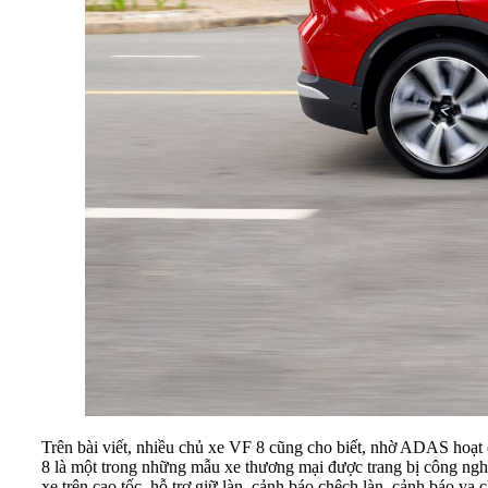
Trên bài viết, nhiều chủ xe VF 8 cũng cho biết, nhờ ADAS hoạt đ
8 là một trong những mẫu xe thương mại được trang bị công nghệ
xe trên cao tốc, hỗ trợ giữ làn, cảnh báo chệch làn, cảnh báo v