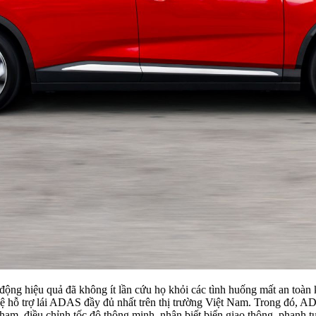
ộng hiệu quả đã không ít lần cứu họ khỏi các tình huống mất an toàn k
 hỗ trợ lái ADAS đầy đủ nhất trên thị trường Việt Nam. Trong đó, AD
a chạm, điều chỉnh tốc độ thông minh, nhận biết biển giao thông, phanh