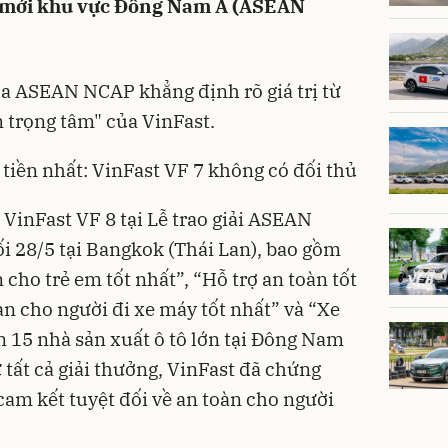
e mới khu vực Đông Nam Á (ASEAN
ủa ASEAN NCAP khẳng định rõ giá trị từ
m trọng tâm" của VinFast.
iền nhất: VinFast VF 7 không có đối thủ
 VinFast VF 8 tại Lễ trao giải ASEAN
 28/5 tại Bangkok (Thái Lan), bao gồm
 cho trẻ em tốt nhất”, “Hỗ trợ an toàn tốt
oàn cho người đi xe máy tốt nhất” và “Xe
n 15 nhà sản xuất ô tô lớn tại Đông Nam
tất cả giải thưởng, VinFast đã chứng
cam kết tuyệt đối về an toàn cho người