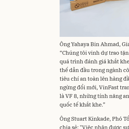
Ông Yahaya Bin Ahmad, Giá
“Chúng tôi vinh dự trao tặn
quá trình đánh giá khắt kh
thế dẫn đầu trong ngành cô
tiêu chí an toàn lên hàng 
ngừng đổi mới, VinFast tran
là VF 8, những tính năng an
quốc tế khắt khe.”
Ông Stuart Kinkade, Phó Tổ
chia sẻ: "Việc nhận được s