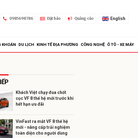
English
0985698786
Đặt báo
Quảng cáo
G KHOÁN
DU LỊCH
KINH TẾ ĐỊA PHƯƠNG
CÔNG NGHỆ
Ô TÔ - XE MÁY
IẾP
Khách Việt chạy đua chốt
cọc VF 8 thế hệ mới trước khi
ửi
hết hạn ưu đãi
VinFast ra mắt VF 8 thế hệ
mới - nâng cấp trải nghiệm
toàn diện cho người dùng