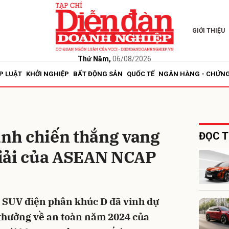
GIỚI THIỆU
bình luận
Thứ Năm,
06/08/2026
P LUẬT
KHỞI NGHIỆP
BẤT ĐỘNG SẢN
QUỐC TẾ
NGÂN HÀNG - CHỨN
ành chiến thắng vang
ĐỌC T
 giải của ASEAN NCAP
Hủy
G
u SUV điện phân khúc D đã vinh dự
i thưởng về an toàn năm 2024 của