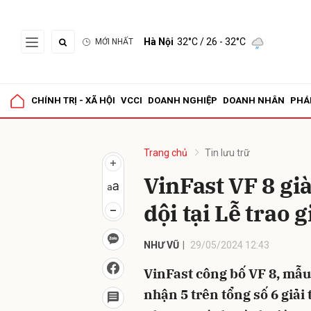
Hà Nội
32°C
/ 26 - 32°C
MỚI NHẤT
Gửi 
CHÍNH TRỊ - XÃ HỘI
VCCI
DOANH NGHIỆP
DOANH NHÂN
PHÁ
Trang chủ
Tin lưu trữ
VinFast VF 8 gi
dội tại Lễ trao
NHƯ VŨ
29/05/2024 12:43
VinFast công bố VF 8, mẫ
nhận 5 trên tổng số 6 giả