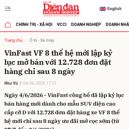
English
CHÍNH TRỊ - XÃ HỘI
VCCI
DOANH NGHIỆP
DOANH NH
bình luận
Trang chủ
Ô tô - Xe máy
VinFast VF 8 thế hệ mới lập kỷ
lục mở bán với 12.728 đơn đặt
hàng chỉ sau 8 ngày
Như Vũ
04/06/2026 17:12
Ngày 4/6/2026 - VinFast công bố đã lập kỷ lục
Hủy
G
bán hàng mới dành cho mẫu SUV điện cao
cấp cỡ D với 12.728 đơn đặt hàng xe VF 8 thế
hệ mới chỉ sau 8 ngày ưu đãi mở cọc sớm (từ