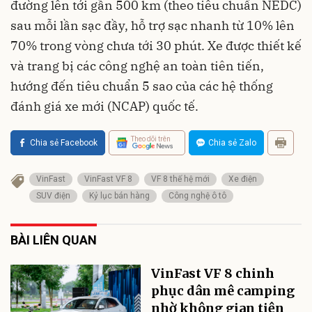
đường lên tới gần 500 km (theo tiêu chuẩn NEDC)
sau mỗi lần sạc đầy, hỗ trợ sạc nhanh từ 10% lên
70% trong vòng chưa tới 30 phút. Xe được thiết kế
và trang bị các công nghệ an toàn tiên tiến,
hướng đến tiêu chuẩn 5 sao của các hệ thống
đánh giá xe mới (NCAP) quốc tế.
Theo dõi trên
Chia sẻ Facebook
Chia sẻ Zalo
VinFast
VinFast VF 8
VF 8 thế hệ mới
Xe điện
SUV điện
Kỷ lục bán hàng
Công nghệ ô tô
BÀI LIÊN QUAN
VinFast VF 8 chinh
phục dân mê camping
nhờ không gian tiện