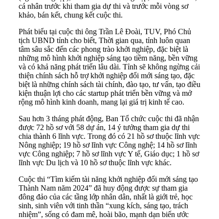
cá nhân trước khi tham gia dự thi và trước mỗi vòng sơ
khảo, bán kết, chung kết cuộc thi.
Phát biểu tại cuộc thi ông Trần Lê Đoài, TUV, Phó Chủ
tịch UBND tỉnh cho biết, Thời gian qua, tỉnh luôn quan
tâm sâu sắc đến các phong trào khởi nghiệp, đặc biệt là
những mô hình khởi nghiệp sáng tạo tiềm năng, bền vững
và có khả năng phát triển lâu dài. Tỉnh sẽ không ngừng cải
thiện chính sách hỗ trợ khởi nghiệp đổi mới sáng tạo, đặc
biệt là những chính sách tài chính, đào tạo, tư vấn, tạo điều
kiện thuận lợi cho các startup phát triển bền vững và mở
rộng mô hình kinh doanh, mang lại giá trị kinh tế cao.
Sau hơn 3 tháng phát động, Ban Tổ chức cuộc thi đã nhận
được 72 hồ sơ với 58 dự án, 14 ý tưởng tham gia dự thi
chia thành 6 lĩnh vực. Trong đó có 21 hồ sơ thuộc lĩnh vực
Nông nghiệp; 19 hồ sơ lĩnh vực Công nghệ; 14 hồ sơ lĩnh
vực Công nghiệp; 7 hồ sơ lĩnh vực Y tế, Giáo dục; 1 hồ sơ
lĩnh vực Du lịch và 10 hồ sơ thuộc lĩnh vực khác.
Cuộc thi “Tìm kiếm tài năng khởi nghiệp đổi mới sáng tạo
Thành Nam năm 2024” đã huy động được sự tham gia
đông đảo của các tầng lớp nhân dân, nhất là giới trẻ, học
sinh, sinh viên với tinh thần “xung kích, sáng tạo, trách
nhiệm”, sống có đam mê, hoài bão, mạnh dạn biến ước