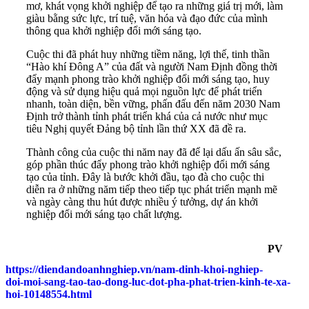
mơ, khát vọng khởi nghiệp để tạo ra những giá trị mới, làm
giàu bằng sức lực, trí tuệ, văn hóa và đạo đức của mình
thông qua khởi nghiệp đổi mới sáng tạo.
Cuộc thi đã phát huy những tiềm năng, lợi thế, tinh thần
“Hào khí Đông A” của đất và người Nam Định đồng thời
đẩy mạnh phong trào khởi nghiệp đổi mới sáng tạo, huy
động và sử dụng hiệu quả mọi nguồn lực để phát triển
nhanh, toàn diện, bền vững, phấn đấu đến năm 2030 Nam
Định trở thành tỉnh phát triển khá của cả nước như mục
tiêu Nghị quyết Đảng bộ tỉnh lần thứ XX đã đề ra.
Thành công của cuộc thi năm nay đã để lại dấu ấn sâu sắc,
góp phần thúc đẩy phong trào khởi nghiệp đổi mới sáng
tạo của tỉnh. Đây là bước khởi đầu, tạo đà cho cuộc thi
diễn ra ở những năm tiếp theo tiếp tục phát triển mạnh mẽ
và ngày càng thu hút được nhiều ý tưởng, dự án khởi
nghiệp đổi mới sáng tạo chất lượng.
PV
https://diendandoanhnghiep.vn/nam-dinh-khoi-nghiep-
doi-moi-sang-tao-tao-dong-luc-dot-pha-phat-trien-kinh-te-xa-
hoi-10148554.html