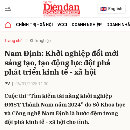
English
CHÍNH TRỊ - XÃ HỘI
VCCI
DOANH NGHIỆP
DOANH NH
bình luận
Trang chủ
Khởi nghiệp
Nam Định: Khởi nghiệp đổi mới
sáng tạo, tạo động lực đột phá
phát triển kinh tế - xã hội
PV
06/01/2025 11:30
Cuộc thi “Tìm kiếm tài năng khởi nghiệp
Hủy
G
ĐMST Thành Nam năm 2024” do Sở Khoa học
và Công nghệ Nam Định là bước đệm trong
đột phá kinh tế - xã hội cho tỉnh.