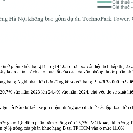
 hơn ở phân khúc hạng B – đạt 44.635 m2 - so với diện tích hấp thụ 2
vậy là do chính sách cho thuê tốt của các tòa văn phòng thuộc phân kh
g hạng A ghi nhận lớn hơn đáng kể so với hạng B, với 38.000 m2 diện
từ 20,7% vào năm 2023 lên 24,4% vào năm 2024, chủ yếu do sự xuất hi
 tại Hà Nội dự kiến sẽ ghi nhận những giao dịch từ các tập đoàn lớn 
n mức giảm 1,8 điểm phần trăm xuống còn 15,7%. Mặt khác, thị trường 
òn tỷ lệ trống của phân khúc hạng B tại TP HCM vẫn ở mức 11,0%