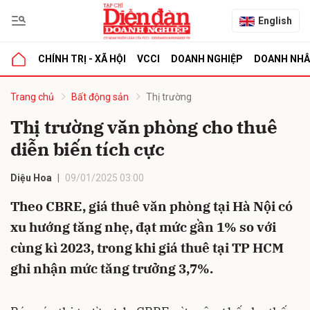
English
CHÍNH TRỊ - XÃ HỘI
VCCI
DOANH NGHIỆP
DOANH NH
bình luận
Trang chủ
Bất động sản
Thị trường
Thị trường văn phòng cho thuê
diễn biến tích cực
Diệu Hoa
09/01/2025 03:00
Theo CBRE, giá thuê văn phòng tại Hà Nội có
xu hướng tăng nhẹ, đạt mức gần 1% so với
Hủy
G
cùng kì 2023, trong khi giá thuê tại TP HCM
ghi nhận mức tăng trưởng 3,7%.