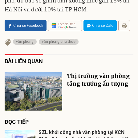
phố, dự báo sẽ giảm dần xuống mức gần 16% tại
Hà Nội và dưới 10% tại TP HCM.
Theo dõi trên
Chia sẻ Facebook
Chia sẻ Zalo
văn phòng
văn phòng cho thuê
BÀI LIÊN QUAN
Thị trường văn phòng
tăng trưởng ấn tượng
ĐỌC TIẾP
SZL khởi công nhà văn phòng tại KCN