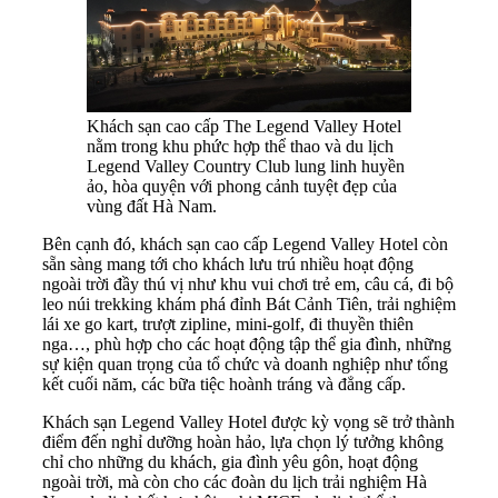
Khách sạn cao cấp The Legend Valley Hotel
nằm trong khu phức hợp thể thao và du lịch
Legend Valley Country Club lung linh huyền
ảo, hòa quyện với phong cảnh tuyệt đẹp của
vùng đất Hà Nam.
Bên cạnh đó, khách sạn cao cấp Legend Valley Hotel còn
sẵn sàng mang tới cho khách lưu trú nhiều hoạt động
ngoài trời đầy thú vị như khu vui chơi trẻ em, câu cá, đi bộ
leo núi trekking khám phá đỉnh Bát Cảnh Tiên, trải nghiệm
lái xe go kart, trượt zipline, mini-golf, đi thuyền thiên
nga…, phù hợp cho các hoạt động tập thể gia đình, những
sự kiện quan trọng của tổ chức và doanh nghiệp như tổng
kết cuối năm, các bữa tiệc hoành tráng và đẳng cấp.
Khách sạn Legend Valley Hotel được kỳ vọng sẽ trở thành
điểm đến nghỉ dưỡng hoàn hảo, lựa chọn lý tưởng không
chỉ cho những du khách, gia đình yêu gôn, hoạt động
ngoài trời, mà còn cho các đoàn du lịch trải nghiệm Hà