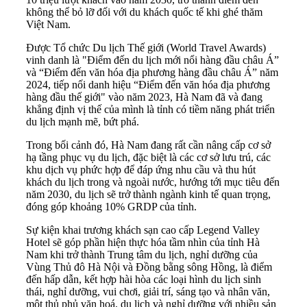
không thể bỏ lỡ đối với du khách quốc tế khi ghé thăm
Việt Nam.
Được Tổ chức Du lịch Thế giới (World Travel Awards)
vinh danh là "Điểm đến du lịch mới nổi hàng đầu châu Á”
và “Điểm đến văn hóa địa phương hàng đầu châu Á” năm
2024, tiếp nối danh hiệu “Điểm đến văn hóa địa phương
hàng đầu thế giới" vào năm 2023, Hà Nam đã và đang
khẳng định vị thế của mình là tỉnh có tiềm năng phát triển
du lịch mạnh mẽ, bứt phá.
Trong bối cảnh đó, Hà Nam đang rất cần nâng cấp cơ sở
hạ tầng phục vụ du lịch, đặc biệt là các cơ sở lưu trú, các
khu dịch vụ phức hợp để đáp ứng nhu cầu và thu hút
khách du lịch trong và ngoài nước, hướng tới mục tiêu đến
năm 2030, du lịch sẽ trở thành ngành kinh tế quan trọng,
đóng góp khoảng 10% GRDP của tỉnh.
Sự kiện khai trương khách sạn cao cấp Legend Valley
Hotel sẽ góp phần hiện thực hóa tầm nhìn của tỉnh Hà
Nam khi trở thành Trung tâm du lịch, nghỉ dưỡng của
Vùng Thủ đô Hà Nội và Đồng bằng sông Hồng, là điểm
đến hấp dẫn, kết hợp hài hòa các loại hình du lịch sinh
thái, nghỉ dưỡng, vui chơi, giải trí, sáng tạo và nhân văn,
một thủ phủ văn hoá, du lịch và nghỉ dưỡng với nhiều sản