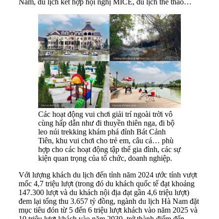
Nam, du lịch kết hợp hội nghị MICE, du lịch thể thao…
Các hoạt động vui chơi giải trí ngoài trời vô
cùng hấp dẫn như đi thuyền thiên nga, đi bộ
leo núi trekking khám phá đỉnh Bát Cảnh
Tiên, khu vui chơi cho trẻ em, câu cá… phù
hợp cho các hoạt động tập thể gia đình, các sự
kiện quan trọng của tổ chức, doanh nghiệp.
Với lượng khách du lịch đến tỉnh năm 2024 ước tính vượt
mốc 4,7 triệu lượt (trong đó du khách quốc tế đạt khoảng
147.300 lượt và du khách nội địa đạt gần 4,6 triệu lượt)
đem lại tổng thu 3.657 tỷ đồng, ngành du lịch Hà Nam đặt
mục tiêu đón từ 5 đến 6 triệu lượt khách vào năm 2025 và
10 triệu lượt khách vào năm 2030, trở thành điểm đến