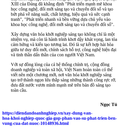
XIII của Đảng đã khẳng định "Phát triển mạnh mẽ khoa
học công nghệ, đổi mới sáng tạo và chuyển đổi số và tạo
bứt phá về năng suất, chất lượng, hiệu quả và sức cạnh
tranh", "Phát triển nhanh và bền vững dựa chủ yếu vào
khoa học công nghệ, đổi mới sáng tạo và chuyển đổi số".
Xây dựng văn hóa khởi nghiệp sáng tạo không chỉ là một
nhiệm vụ, mà còn là hành trình khơi dậy khát vọng, lan tỏa
cảm hứng và kiến tạo tương lai. Đó là sự kết hợp hài hòa
giữa tư duy đổi mới, chính sách hỗ trợ, công nghệ hiện đại
và tinh thần dấn thân của con người Việt Nam.
Với sự đồng lòng của cả hệ thống chính trị, cộng đồng
doanh nghiệp và toàn xã hội, Việt Nam hoàn toàn có thể
viết nên một chương mới, nơi văn hóa khởi nghiệp sáng
tạo trở thành ngọn lửa thắp sáng những thành công rực rỡ,
đưa đất nước vươn mình mạnh mẽ trên bản đồ sáng tạo
toàn cầu.
Ngọc Tú
https://diendandoanhnghiep.vn/xay-dung-van-
hoa-khoi-nghiep-quoc-gia-gop-phan-vao-su-phat-trien-ben-
vung-cua-dat-nuoc-10148936.html