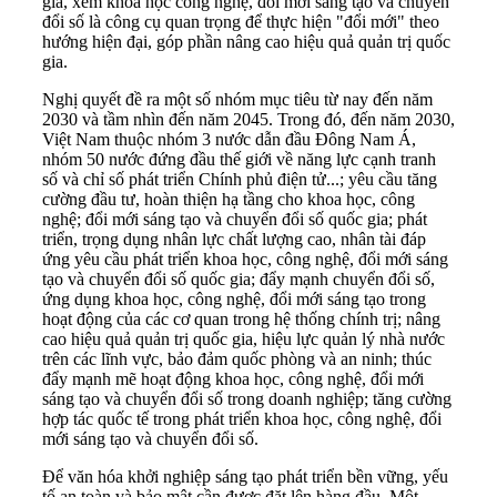
gia, xem khoa học công nghệ, đổi mới sáng tạo và chuyển
đổi số là công cụ quan trọng để thực hiện "đổi mới" theo
hướng hiện đại, góp phần nâng cao hiệu quả quản trị quốc
gia.
Nghị quyết đề ra một số nhóm mục tiêu từ nay đến năm
2030 và tầm nhìn đến năm 2045. Trong đó, đến năm 2030,
Việt Nam thuộc nhóm 3 nước dẫn đầu Đông Nam Á,
nhóm 50 nước đứng đầu thế giới về năng lực cạnh tranh
số và chỉ số phát triển Chính phủ điện tử...; yêu cầu tăng
cường đầu tư, hoàn thiện hạ tầng cho khoa học, công
nghệ; đổi mới sáng tạo và chuyển đổi số quốc gia; phát
triển, trọng dụng nhân lực chất lượng cao, nhân tài đáp
ứng yêu cầu phát triển khoa học, công nghệ, đổi mới sáng
tạo và chuyển đổi số quốc gia; đẩy mạnh chuyển đổi số,
ứng dụng khoa học, công nghệ, đổi mới sáng tạo trong
hoạt động của các cơ quan trong hệ thống chính trị; nâng
cao hiệu quả quản trị quốc gia, hiệu lực quản lý nhà nước
trên các lĩnh vực, bảo đảm quốc phòng và an ninh; thúc
đẩy mạnh mẽ hoạt động khoa học, công nghệ, đổi mới
sáng tạo và chuyển đổi số trong doanh nghiệp; tăng cường
hợp tác quốc tế trong phát triển khoa học, công nghệ, đổi
mới sáng tạo và chuyển đổi số.
Để văn hóa khởi nghiệp sáng tạo phát triển bền vững, yếu
tố an toàn và bảo mật cần được đặt lên hàng đầu. Một