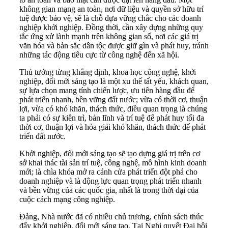
không gian mạng an toàn, nơi dữ liệu và quyền sở hữu trí
tuệ được bảo vệ, sẽ là chỗ dựa vững chắc cho các doanh
nghiệp khởi nghiệp. Đồng thời, cần xây dựng những quy
tắc ứng xử lành mạnh trên không gian số, nơi các giá trị
văn hóa và bản sắc dân tộc được giữ gìn và phát huy, tránh
những tác động tiêu cực từ công nghệ đến xã hội.
Thủ tướng từng khẳng định, khoa học công nghệ, khởi
nghiệp, đổi mới sáng tạo là một xu thế tất yếu, khách quan,
sự lựa chọn mang tính chiến lược, ưu tiên hàng đầu để
phát triển nhanh, bền vững đất nước; vừa có thời cơ, thuận
lợi, vừa có khó khăn, thách thức, điều quan trọng là chúng
ta phải có sự kiên trì, bản lĩnh và trí tuệ để phát huy tối đa
thời cơ, thuận lợi và hóa giải khó khăn, thách thức để phát
triển đất nước.
Khởi nghiệp, đổi mới sáng tạo sẽ tạo dựng giá trị trên cơ
sở khai thác tài sản trí tuệ, công nghệ, mô hình kinh doanh
mới; là chìa khóa mở ra cánh cửa phát triển đột phá cho
doanh nghiệp và là động lực quan trọng phát triển nhanh
và bền vững của các quốc gia, nhất là trong thời đại của
cuộc cách mạng công nghiệp.
Đảng, Nhà nước đã có nhiều chủ trương, chính sách thúc
đẩy khởi nghiệp, đổi mới sáng tạo. Tại Nghị quyết Đại hội