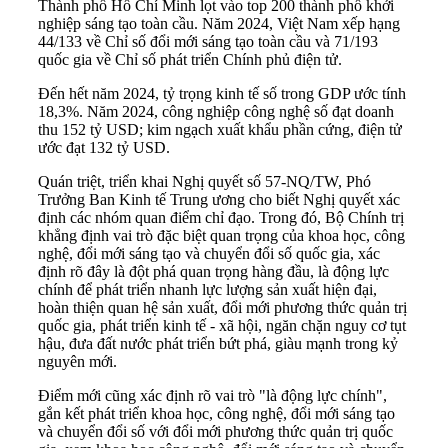
Thành phố Hồ Chí Minh lọt vào top 200 thành phố khởi
nghiệp sáng tạo toàn cầu. Năm 2024, Việt Nam xếp hạng
44/133 về Chỉ số đổi mới sáng tạo toàn cầu và 71/193
quốc gia về Chỉ số phát triển Chính phủ điện tử.
Đến hết năm 2024, tỷ trọng kinh tế số trong GDP ước tính
18,3%. Năm 2024, công nghiệp công nghệ số đạt doanh
thu 152 tỷ USD; kim ngạch xuất khẩu phần cứng, điện tử
ước đạt 132 tỷ USD.
Quán triệt, triển khai Nghị quyết số 57-NQ/TW, Phó
Trưởng Ban Kinh tế Trung ương cho biết Nghị quyết xác
định các nhóm quan điểm chỉ đạo. Trong đó, Bộ Chính trị
khẳng định vai trò đặc biệt quan trọng của khoa học, công
nghệ, đổi mới sáng tạo và chuyển đổi số quốc gia, xác
định rõ đây là đột phá quan trọng hàng đầu, là động lực
chính để phát triển nhanh lực lượng sản xuất hiện đại,
hoàn thiện quan hệ sản xuất, đổi mới phương thức quản trị
quốc gia, phát triển kinh tế - xã hội, ngăn chặn nguy cơ tụt
hậu, đưa đất nước phát triển bứt phá, giàu mạnh trong kỷ
nguyên mới.
Điểm mới cũng xác định rõ vai trò "là động lực chính",
gắn kết phát triển khoa học, công nghệ, đổi mới sáng tạo
và chuyển đổi số với đổi mới phương thức quản trị quốc