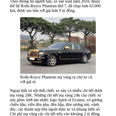
Theo thông tin người bán, xe sản xuất năm 2010, thuộc
thế hệ Rolls-Royce Phantom thứ 7, đã chạy hơn 63.000
km, được rao bán với giá hơn 9 tỷ đồng.
Rolls-Royce Phantom mạ vàng ra chợ xe cũ
với giá rẻ.
Ngoại thất và nội thất chiếc xe này có nhiều chi tiết được
mạ vàng 24K. Những chi tiết mạ vàng 24k của chiếc xe
này gồm: lưới tản nhiệt, logo Spirit of Ecstasy, vỏ gương
chiếu hậu, viền đèn pha, đèn hậu, đèn sương mù, vành
đúc, các thanh nẹp bên ngoài thân xe và khung biển số.
Chi phí mạ vàng các chi tiết trên vào khoảng 2 tỷ đồng.