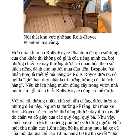
Nội thất khu vực ghế sau Rolls-Royce
Phantom mạ vàng.
Hơn nữa khi mua Rolls-Royce Phantom đã qua sử dụng
của chủ khác thì không có gì là của riêng mình cả, bởi
những chiếc xe này thường được cá nhân hóa theo sở
thích riêng dành cho người mua đầu tiên. Bespoke (cá
nhân hóa) là triết lý mà hãng xe Rolls-Royce đưa ra, có
nghĩa “giới hạn duy nhất là trí tưởng tượng của khách
hàng". Nếu khách hàng muốn dùng cây trong vườn nhà
mình làm gỗ trên chiếc Rolls-Royce cũng có thể được.
Với xe cũ, đương nhiên chủ sở hữu chẳng được hưởng
những điều này. Người ta thường kể rằng, khi mua xe
Rolls-Royce sẽ có người thợ dùng thước dây thợ may để
đo chân và cỡ giày của các quý ông, quý bà. Như vậy,
chiếc xe sẽ có kích cỡ riêng phù hợp với từng người. Nếu
một chủ nhân cao 1,8m nặng 80 kg nhưng mua lại xe cũ
của một đại gia chỉ cao 1,6m, nặng 60 kg thì sẽ rất “nhà