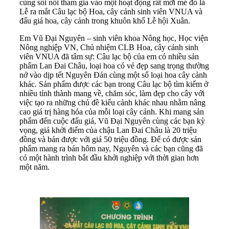
cùng sôi nổi tham gia vào một hoạt động rất mới mẻ đó là
Lễ ra mắt Câu lạc bộ Hoa, cây cảnh sinh viên VNUA và
đấu giá hoa, cây cảnh trong khuôn khổ Lễ hội Xuân.
Em Vũ Đại Nguyên – sinh viên khoa Nông học, Học viện
Nông nghiệp VN, Chủ nhiệm CLB Hoa, cây cảnh sinh
viên VNUA đã tâm sự: Câu lạc bộ của em có nhiều sản
phẩm Lan Đai Châu, loại hoa có vẻ đẹp sang trọng thường
nở vào dịp tết Nguyên Đán cùng một số loại hoa cây cảnh
khác. Sản phẩm được các bạn trong Câu lạc bộ tìm kiếm ở
nhiều tỉnh thành mang về, chăm sóc, làm đẹp cho cây với
việc tạo ra những chủ đề kiểu cảnh khác nhau nhằm nâng
cao giá trị hàng hóa của mỗi loại cây cảnh. Khi mang sản
phẩm đến cuộc đấu giá, Vũ Đại Nguyên cùng các bạn kỳ
vọng, giá khởi điểm của chậu Lan Đai Châu là 20 triệu
đồng và bán được với giá 50 triệu đồng. Để có được sản
phẩm mang ra bán hôm nay, Nguyên và các bạn cũng đã
có một hành trình bắt đầu khởi nghiệp với thời gian hơn
một năm.