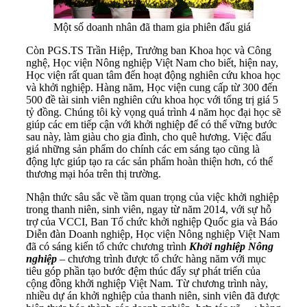
Một số doanh nhân đã tham gia phiên đấu giá
Còn PGS.TS Trần Hiệp, Trưởng ban Khoa học và Công
nghệ, Học viện Nông nghiệp Việt Nam cho biết, hiện nay,
Học viện rất quan tâm đến hoạt động nghiên cứu khoa học
và khởi nghiệp. Hàng năm, Học viện cung cấp từ 300 đến
500 đề tài sinh viên nghiên cứu khoa học với tổng trị giá 5
tỷ đồng. Chúng tôi kỳ vọng quá trình 4 năm học đại học sẽ
giúp các em tiếp cận với khởi nghiệp để có thể vững bước
sau này, làm giàu cho gia đình, cho quê hương. Việc đấu
giá những sản phẩm do chính các em sáng tạo cũng là
động lực giúp tạo ra các sản phẩm hoàn thiện hơn, có thể
thương mại hóa trên thị trường.
Nhận thức sâu sắc về tầm quan trọng của việc khởi nghiệp
trong thanh niên, sinh viên, ngay từ năm 2014, với sự hỗ
trợ của VCCI, Ban Tổ chức khởi nghiệp Quốc gia và Báo
Diễn đàn Doanh nghiệp, Học viện Nông nghiệp Việt Nam
đã có sáng kiến tổ chức chương trình
Khởi nghiệp Nông
nghiệp
– chương trình được tổ chức hàng năm với mục
tiêu góp phần tạo bước đệm thúc đẩy sự phát triển của
cộng đồng khởi nghiệp Việt Nam. Từ chương trình này,
nhiều dự án khởi nghiệp của thanh niên, sinh viên đã được