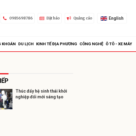
English
0985698786
Đặt báo
Quảng cáo
G KHOÁN
DU LỊCH
KINH TẾ ĐỊA PHƯƠNG
CÔNG NGHỆ
Ô TÔ - XE MÁY
IẾP
Thúc đẩy hệ sinh thái khởi
nghiệp đổi mới sáng tạo
ửi