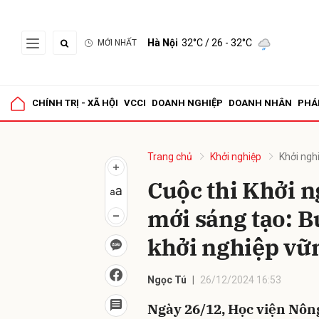
Hà Nội
32°C
/ 26 - 32°C
MỚI NHẤT
Gửi 
CHÍNH TRỊ - XÃ HỘI
VCCI
DOANH NGHIỆP
DOANH NHÂN
PHÁ
Trang chủ
Khởi nghiệp
Khởi ngh
Cuộc thi Khởi 
mới sáng tạo: B
khởi nghiệp vữ
Ngọc Tú
26/12/2024 16:53
Ngày 26/12, Học viện Nông