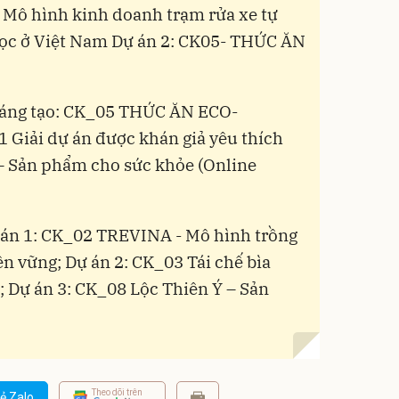
- Mô hình kinh doanh trạm rửa xe tự
học ở Việt Nam Dự án 2: CK05- THỨC ĂN
 sáng tạo: CK_05 THỨC ĂN ECO-
Giải dự án được khán giả yêu thích
– Sản phẩm cho sức khỏe (Online
 án 1: CK_02 TREVINA - Mô hình trồng
ền vững; Dự án 2: CK_03 Tái chế bìa
; Dự án 3: CK_08 Lộc Thiên Ý – Sản
Theo dõi trên
ẻ Zalo