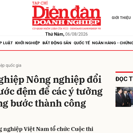
GIỚI THIỆU
bình luận
Thứ Năm,
06/08/2026
P LUẬT
KHỞI NGHIỆP
BẤT ĐỘNG SẢN
QUỐC TẾ
NGÂN HÀNG - CHỨN
iệp quốc gia
nghiệp Nông nghiệp đổi
ĐỌC T
ước đệm để các ý tưởng
Hủy
G
ng bước thành công
 nghiệp Việt Nam tổ chức Cuộc thi