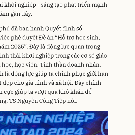
ái khởi nghiệp - sáng tạo phát triển mạnh
năm gần đây.
 phủ đã ban hành Quyết định số
ệc phê duyệt Đề án “Hỗ trợ học sinh,
năm 2025”. Đây là động lực quan trọng
inh thái khởi nghiệp trong các cơ sở giáo
i học, học viện. Tinh thần doanh nhân,
h là động lực giúp ta chinh phục giới hạn
ốt đẹp cho gia đình và xã hội. Đây chính
ch cực giúp ta vượt qua khó khăn để
áng, TS Nguyễn Công Tiệp nói.