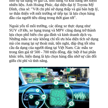
nhờ sự đa dạng về giá cả, tính năng và khả năng tiết kiệm
nhiên liệu. Anh Hoàng Phúc, đại diện đại lý Toyota Mỹ
Đình, chia sẻ: "Với chi phí sử dụng thấp và giá bán hợp lý,
xe thân thiện với môi trường sẽ tiếp tục là lựa chọn hàng
đầu của người tiêu dùng trong thời gian tới".
Ngoài yếu tố môi trường, các dòng xe thực dụng như
SUV cỡ lớn, xe hạng trung và MPV cũng đang trở thành
lựa chọn phổ biến cho gia đình và kinh doanh dịch vụ.
Những mẫu xe này không chỉ tối ưu hóa diện tích sử dụng
mà còn mang lại sự thoải mái, tiện nghi, đáp ứng tốt nhu
cầu đa dạng của người dùng tại Việt Nam. Các mẫu xe
trong tầm giá từ 500 - 700 triệu đồng, đặc biệt ở hai phân
khúc trên, hiện đang là lựa chọn hàng đầu nhờ sự cân đối
giữa chi phí và tính năng.