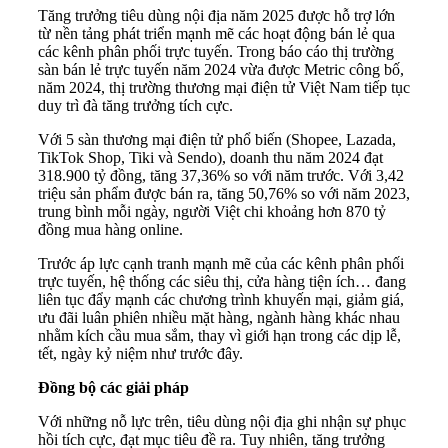
Tăng trưởng tiêu dùng nội địa năm 2025 được hỗ trợ lớn
từ nền tảng phát triển mạnh mẽ các hoạt động bán lẻ qua
các kênh phân phối trực tuyến. Trong báo cáo thị trường
sàn bán lẻ trực tuyến năm 2024 vừa được Metric công bố,
năm 2024, thị trường thương mại điện tử Việt Nam tiếp tục
duy trì đà tăng trưởng tích cực.
Với 5 sàn thương mại điện tử phổ biến (Shopee, Lazada,
TikTok Shop, Tiki và Sendo), doanh thu năm 2024 đạt
318.900 tỷ đồng, tăng 37,36% so với năm trước. Với 3,42
triệu sản phẩm được bán ra, tăng 50,76% so với năm 2023,
trung bình mỗi ngày, người Việt chi khoảng hơn 870 tỷ
đồng mua hàng online.
Trước áp lực cạnh tranh mạnh mẽ của các kênh phân phối
trực tuyến, hệ thống các siêu thị, cửa hàng tiện ích… đang
liên tục đẩy mạnh các chương trình khuyến mại, giảm giá,
ưu đãi luân phiên nhiều mặt hàng, ngành hàng khác nhau
nhằm kích cầu mua sắm, thay vì giới hạn trong các dịp lễ,
tết, ngày kỷ niệm như trước đây.
Đồng bộ các giải pháp
Với những nỗ lực trên, tiêu dùng nội địa ghi nhận sự phục
hồi tích cực, đạt mục tiêu đề ra. Tuy nhiên, tăng trưởng