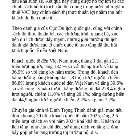
đầu khá suôn sẻ. Kết quả này cũng được hỗ trợ lớn từ các
chính sách hỗ trợ kích cầu tiêu dùng trong nước như giảm
thuế VAT hay chính sách thị thực thuận lợi nhằm thu hút
khách du lịch quốc tế…
Theo đánh giá của Cục Du lịch quốc gia, cùng với chính
sách thị thực thuận lợi, các chương trình quảng bá, xúc
tiến du lịch được đẩy mạnh, những giải thưởng du lịch
danh giá được các tổ chức quốc tế trao tặng đã thu hút
khách quốc tế đến Việt Nam.
Khách quốc tế đến Việt Nam trong tháng 1 đạt gần 2,1
triệu lượt người, tăng 18,5% so với tháng trước và tăng
36,9% so với cùng kỳ năm trước. Trong đó, khách đến
bằng đường hàng không đạt 1,8 triệu lượt người, chiếm
86,8% lượng khách quốc tế đến Việt Nam và tăng 39,6%
so với cùng kỳ năm trước; bằng đường bộ đạt 228,4 nghìn
lượt người, chiếm 11,0% và tăng 29,1%; bằng đường biển
đạt 44,9 nghìn lượt người, chiếm 2,2% và giảm 7,2%.
Chuyên gia kinh tế Đinh Trọng Thịnh đánh giá, mục tiêu
đón khoảng 20 triệu khách quốc tế năm 2025, tăng 2,5
triệu lượt khách so với năm 2024 khá khả thi. Khách du
lịch tăng, nhu cầu chi tiêu, sử dụng dịch vụ tăng là đòn
bẩy góp phần tăng trưởng thị trường nội địa.