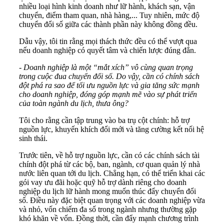
nhiều loại hình kinh doanh như lữ hành, khách sạn, vận
chuyển, điểm tham quan, nhà hàng,... Tuy nhiên, mức độ
chuyển đổi số giữa các thành phần này không đồng đều.
Dẫu vậy, tôi tin rằng mọi thách thức đều có thể vượt qua
nếu doanh nghiệp có quyết tâm và chiến lược đúng đắn.
-
Doanh nghiệp là một “mắt xích” vô cùng quan trọng
trong cuộc đua chuyển đổi số. Do vậy, cần có chính sách
đột phá ra sao để tối ưu nguồn lực và gia tăng sức mạnh
cho doanh nghiệp, đóng góp mạnh mẽ vào sự phát triển
của toàn ngành du lịch, thưa ông?
Tôi cho rằng cần tập trung vào ba trụ cột chính: hỗ trợ
nguồn lực, khuyến khích đổi mới và tăng cường kết nối hệ
sinh thái.
Trước tiên, về hỗ trợ nguồn lực, cần có các chính sách tài
chính đột phá từ các bộ, ban, ngành, cơ quan quản lý nhà
nước liên quan tới du lịch. Chẳng hạn, có thể triển khai các
gói vay ưu đãi hoặc quỹ hỗ trợ dành riêng cho doanh
nghiệp du lịch lữ hành mong muốn thúc đẩy chuyển đổi
số. Điều này đặc biệt quan trọng với các doanh nghiệp vừa
và nhỏ, vốn chiếm đa số trong ngành nhưng thường gặp
khó khăn về vốn. Đồng thời, cần đẩy mạnh chương trình