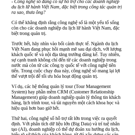
- Công nghệ số đang có sự hỗ trợ cho các doanh nghiệp
du lịch lữ hành Việt Nam, đặc biệt trong công tác quản trị
ra sao, thưa ông?
Có thể khẳng định rằng công nghệ số là một yếu tố sống
còn cho các doanh nghiệp du lịch lữ hành Việt Nam, đặc
biệt trong quản trị.
Trước hết, hãy nhìn vào bối cảnh thực tế. Ngành du lịch
Việt Nam đang phục hồi mạnh mẽ sau đại dịch, với lượng
khách quốc tế và nội địa tăng trưởng đáng kể. Tuy nhiên,
sự cạnh tranh không chỉ đến từ các doanh nghiệp trong
nước mà còn từ các công ty quốc tế với công nghệ tiên
tiến. Trong cuộc chạy đua này, công nghệ số mang lại lợi
thế vượt trội để tối ưu hóa hoạt động quản trị.
Ví dụ, các hệ thống quản lý tour (Tour Management
System) hay phần mềm CRM (Customer Relationship
Management) giúp doanh nghiệp quản lý thông tin khách
hàng, lịch trình tour, và tài nguyên một cách khoa học và
hiệu quả hơn bao giờ hết.
Thứ hai, công nghệ số hỗ trợ rất lớn trong việc ra quyết
định. Với phân tích dữ liệu lớn (Big Data) và trí tuệ nhân
tạo (AI), doanh nghiệp có thể dự đoán xu hướng du lịch,
hiểu rõ sở thích của khách hàng, từ đó xây dựng các sản