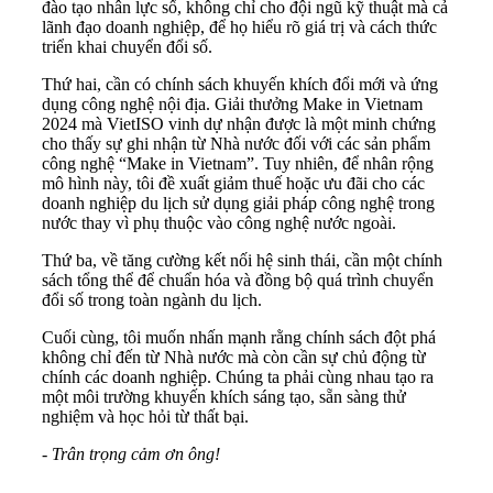
đào tạo nhân lực số, không chỉ cho đội ngũ kỹ thuật mà cả
lãnh đạo doanh nghiệp, để họ hiểu rõ giá trị và cách thức
triển khai chuyển đổi số.
Thứ hai, cần có chính sách khuyến khích đổi mới và ứng
dụng công nghệ nội địa. Giải thưởng Make in Vietnam
2024 mà VietISO vinh dự nhận được là một minh chứng
cho thấy sự ghi nhận từ Nhà nước đối với các sản phẩm
công nghệ “Make in Vietnam”. Tuy nhiên, để nhân rộng
mô hình này, tôi đề xuất giảm thuế hoặc ưu đãi cho các
doanh nghiệp du lịch sử dụng giải pháp công nghệ trong
nước thay vì phụ thuộc vào công nghệ nước ngoài.
Thứ ba, về tăng cường kết nối hệ sinh thái, cần một chính
sách tổng thể để chuẩn hóa và đồng bộ quá trình chuyển
đổi số trong toàn ngành du lịch.
Cuối cùng, tôi muốn nhấn mạnh rằng chính sách đột phá
không chỉ đến từ Nhà nước mà còn cần sự chủ động từ
chính các doanh nghiệp. Chúng ta phải cùng nhau tạo ra
một môi trường khuyến khích sáng tạo, sẵn sàng thử
nghiệm và học hỏi từ thất bại.
-
Trân trọng cảm ơn ông!