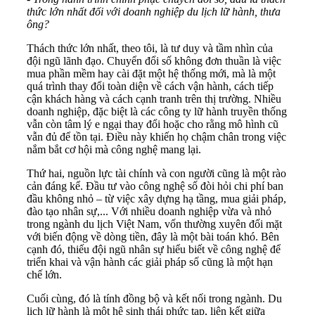
thức lớn nhất đối với doanh nghiệp du lịch lữ hành, thưa
ông?
Thách thức lớn nhất, theo tôi, là tư duy và tầm nhìn của
đội ngũ lãnh đạo. Chuyển đổi số không đơn thuần là việc
mua phần mềm hay cài đặt một hệ thống mới, mà là một
quá trình thay đổi toàn diện về cách vận hành, cách tiếp
cận khách hàng và cách cạnh tranh trên thị trường. Nhiều
doanh nghiệp, đặc biệt là các công ty lữ hành truyền thống
vẫn còn tâm lý e ngại thay đổi hoặc cho rằng mô hình cũ
vẫn đủ để tồn tại. Điều này khiến họ chậm chân trong việc
nắm bắt cơ hội mà công nghệ mang lại.
Thứ hai, nguồn lực tài chính và con người cũng là một rào
cản đáng kể. Đầu tư vào công nghệ số đòi hỏi chi phí ban
đầu không nhỏ – từ việc xây dựng hạ tầng, mua giải pháp,
đào tạo nhân sự,... Với nhiều doanh nghiệp vừa và nhỏ
trong ngành du lịch Việt Nam, vốn thường xuyên đối mặt
với biến động về dòng tiền, đây là một bài toán khó. Bên
cạnh đó, thiếu đội ngũ nhân sự hiểu biết về công nghệ để
triển khai và vận hành các giải pháp số cũng là một hạn
chế lớn.
Cuối cùng, đó là tính đồng bộ và kết nối trong ngành. Du
lịch lữ hành là một hệ sinh thái phức tạp, liên kết giữa