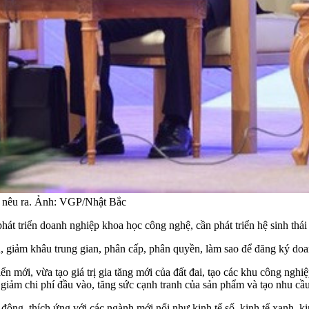
n nêu ra. Ảnh: VGP/Nhật Bắc
hát triển doanh nghiệp khoa học công nghệ, cần phát triển hệ sinh thái
h, giảm khâu trung gian, phân cấp, phân quyền, làm sao để đăng ký doan
ển mới, vừa tạo giá trị gia tăng mới của đất đai, tạo các khu công nghiệp,
iảm chi phí đầu vào, tăng sức cạnh tranh của sản phẩm và tạo nhu cầu
động, thích ứng với các ngành mới nổi như kinh tế số, kinh tế xanh, kinh