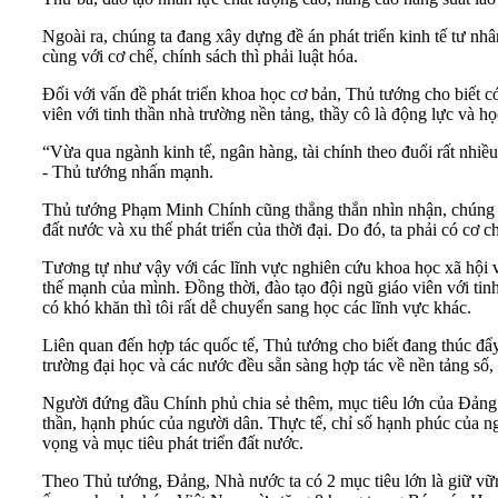
Ngoài ra, chúng ta đang xây dựng đề án phát triển kinh tế tư nhân
cùng với cơ chế, chính sách thì phải luật hóa.
Đối với vấn đề phát triển khoa học cơ bản, Thủ tướng cho biết có
viên với tinh thần nhà trường nền tảng, thầy cô là động lực và họ
“Vừa qua ngành kinh tế, ngân hàng, tài chính theo đuổi rất nhiều
- Thủ tướng nhấn mạnh.
Thủ tướng Phạm Minh Chính cũng thẳng thắn nhìn nhận, chúng ta 
đất nước và xu thế phát triển của thời đại. Do đó, ta phải có cơ
Tương tự như vậy với các lĩnh vực nghiên cứu khoa học xã hội và 
thế mạnh của mình. Đồng thời, đào tạo đội ngũ giáo viên với tinh
có khó khăn thì tôi rất dễ chuyển sang học các lĩnh vực khác.
Liên quan đến hợp tác quốc tế, Thủ tướng cho biết đang thúc đẩy
trường đại học và các nước đều sẵn sàng hợp tác về nền tảng số,
Người đứng đầu Chính phủ chia sẻ thêm, mục tiêu lớn của Đảng v
thần, hạnh phúc của người dân. Thực tế, chỉ số hạnh phúc của n
vọng và mục tiêu phát triển đất nước.
Theo Thủ tướng, Đảng, Nhà nước ta có 2 mục tiêu lớn là giữ vữn