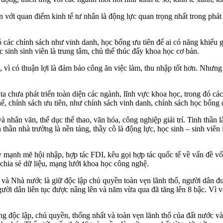
 với quan điểm kinh tế tư nhân là động lực quan trọng nhất trong phát t
 các chính sách như vinh danh, học bổng ưu tiên để ai có năng khiếu gì
c sinh sinh viên là trung tâm, chủ thể thúc đẩy khoa học cơ bản.
, vì có thuận lợi là đảm bảo công ăn việc làm, thu nhập tốt hơn. Nhưng
chưa phát triển toàn diện các ngành, lĩnh vực khoa học, trong đó các
 chế, chính sách ưu tiên, như chính sách vinh danh, chính sách học bổng
nhân văn, thể dục thể thao, văn hóa, công nghiệp giải trí. Tinh thần l
 thần nhà trường là nền tảng, thầy cô là động lực, học sinh – sinh viê
 mạnh mẽ hội nhập, hợp tác FDI, kêu gọi hợp tác quốc tế về vấn đề vốn
 chia sẻ dữ liệu, mạng lưới khoa học công nghệ.
à Nhà nước là giữ độc lập chủ quyền toàn vẹn lãnh thổ, người dân được
gười dân liên tục được nâng lên và năm vừa qua đã tăng lên 8 bậc. Vì 
g độc lập, chủ quyền, thống nhất và toàn vẹn lãnh thổ của đất nước và