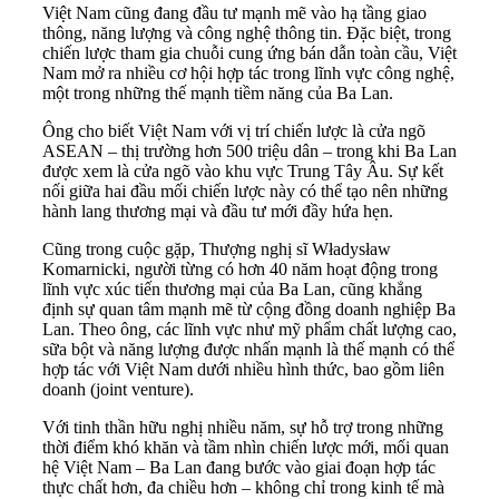
Việt Nam cũng đang đầu tư mạnh mẽ vào hạ tầng giao
thông, năng lượng và công nghệ thông tin. Đặc biệt, trong
chiến lược tham gia chuỗi cung ứng bán dẫn toàn cầu, Việt
Nam mở ra nhiều cơ hội hợp tác trong lĩnh vực công nghệ,
một trong những thế mạnh tiềm năng của Ba Lan.
Ông cho biết Việt Nam với vị trí chiến lược là cửa ngõ
ASEAN – thị trường hơn 500 triệu dân – trong khi Ba Lan
được xem là cửa ngõ vào khu vực Trung Tây Âu. Sự kết
nối giữa hai đầu mối chiến lược này có thể tạo nên những
hành lang thương mại và đầu tư mới đầy hứa hẹn.
Cũng trong cuộc gặp, Thượng nghị sĩ Władysław
Komarnicki, người từng có hơn 40 năm hoạt động trong
lĩnh vực xúc tiến thương mại của Ba Lan, cũng khẳng
định sự quan tâm mạnh mẽ từ cộng đồng doanh nghiệp Ba
Lan. Theo ông, các lĩnh vực như mỹ phẩm chất lượng cao,
sữa bột và năng lượng được nhấn mạnh là thế mạnh có thể
hợp tác với Việt Nam dưới nhiều hình thức, bao gồm liên
doanh (joint venture).
Với tinh thần hữu nghị nhiều năm, sự hỗ trợ trong những
thời điểm khó khăn và tầm nhìn chiến lược mới, mối quan
hệ Việt Nam – Ba Lan đang bước vào giai đoạn hợp tác
thực chất hơn, đa chiều hơn – không chỉ trong kinh tế mà