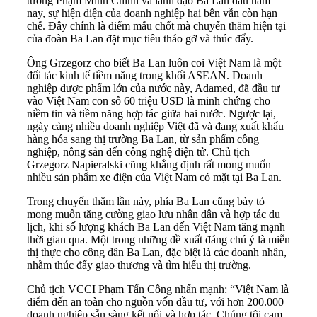
tướng Phạm Minh Chính và lãnh đạo Ba Lan đầu năm
nay, sự hiện diện của doanh nghiệp hai bên vẫn còn hạn
chế. Đây chính là điểm mấu chốt mà chuyến thăm hiện tại
của đoàn Ba Lan đặt mục tiêu tháo gỡ và thúc đẩy.
Ông Grzegorz cho biết Ba Lan luôn coi Việt Nam là một
đối tác kinh tế tiềm năng trong khối ASEAN. Doanh
nghiệp dược phẩm lớn của nước này, Adamed, đã đầu tư
vào Việt Nam con số 60 triệu USD là minh chứng cho
niềm tin và tiềm năng hợp tác giữa hai nước. Ngược lại,
ngày càng nhiều doanh nghiệp Việt đã và đang xuất khẩu
hàng hóa sang thị trường Ba Lan, từ sản phẩm công
nghiệp, nông sản đến công nghệ điện tử. Chủ tịch
Grzegorz Napieralski cũng khẳng định rất mong muốn
nhiều sản phẩm xe điện của Việt Nam có mặt tại Ba Lan.
Trong chuyến thăm lần này, phía Ba Lan cũng bày tỏ
mong muốn tăng cường giao lưu nhân dân và hợp tác du
lịch, khi số lượng khách Ba Lan đến Việt Nam tăng mạnh
thời gian qua. Một trong những đề xuất đáng chú ý là miễn
thị thực cho công dân Ba Lan, đặc biệt là các doanh nhân,
nhằm thúc đẩy giao thương và tìm hiểu thị trường.
Chủ tịch VCCI Phạm Tấn Công nhấn mạnh: “Việt Nam là
điểm đến an toàn cho nguồn vốn đầu tư, với hơn 200.000
doanh nghiệp sẵn sàng kết nối và hợp tác. Chúng tôi cam