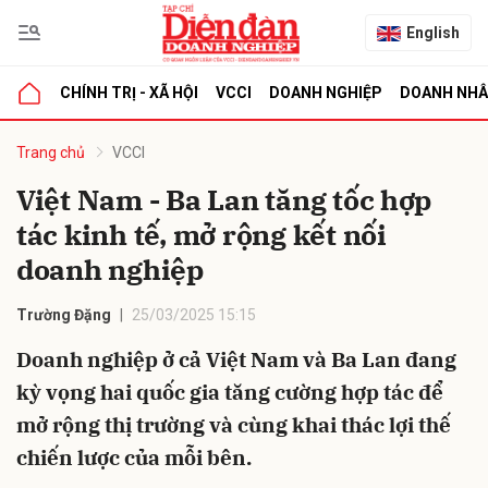
English
CHÍNH TRỊ - XÃ HỘI
VCCI
DOANH NGHIỆP
DOANH NH
bình luận
Trang chủ
VCCI
Việt Nam - Ba Lan tăng tốc hợp
tác kinh tế, mở rộng kết nối
doanh nghiệp
Trường Đặng
25/03/2025 15:15
Doanh nghiệp ở cả Việt Nam và Ba Lan đang
Hủy
G
kỳ vọng hai quốc gia tăng cường hợp tác để
mở rộng thị trường và cùng khai thác lợi thế
chiến lược của mỗi bên.