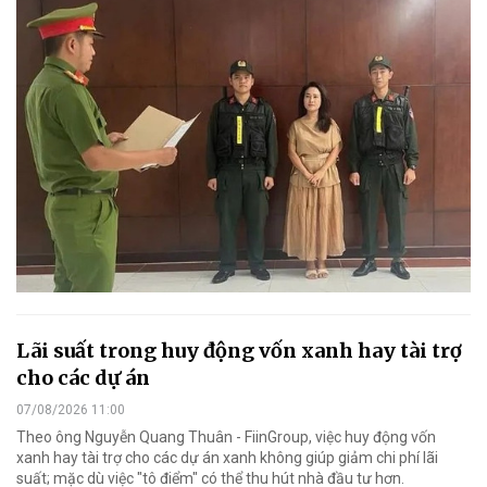
Lãi suất trong huy động vốn xanh hay tài trợ
cho các dự án
07/08/2026 11:00
Theo ông Nguyễn Quang Thuân - FiinGroup, việc huy động vốn
xanh hay tài trợ cho các dự án xanh không giúp giảm chi phí lãi
suất; mặc dù việc "tô điểm" có thể thu hút nhà đầu tư hơn.