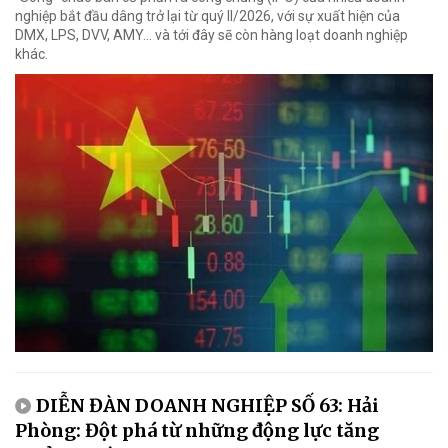
nghiệp bắt đầu dâng trở lại từ quý II/2026, với sự xuất hiện của
DMX, LPS, DVV, AMY... và tới đây sẽ còn hàng loạt doanh nghiệp
khác.
DIỄN ĐÀN DOANH NGHIỆP SỐ 63: Hải
Phòng: Đột phá từ những động lực tăng