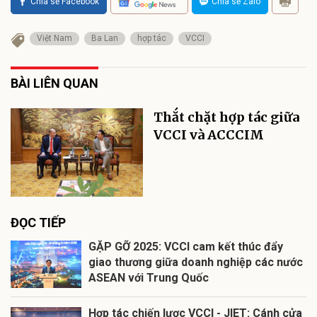
Chia sẻ Facebook
Chia sẻ Zalo
Việt Nam
Ba Lan
hợp tác
VCCI
BÀI LIÊN QUAN
Thắt chặt hợp tác giữa
VCCI và ACCCIM
ĐỌC TIẾP
GẶP GỠ 2025: VCCI cam kết thúc đẩy
giao thương giữa doanh nghiệp các nước
ASEAN với Trung Quốc
Hợp tác chiến lược VCCI - JIET: Cánh cửa