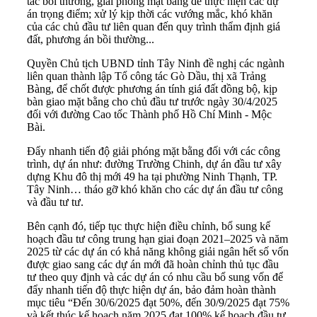
tác bồi thường, giải phóng mặt bằng để thực hiện các dự
án trọng điểm; xử lý kịp thời các vướng mắc, khó khăn
của các chủ đầu tư liên quan đến quy trình thẩm định giá
đất, phương án bồi thường...
Quyền Chủ tịch UBND tỉnh Tây Ninh đề nghị các ngành
liên quan thành lập Tổ công tác Gò Dầu, thị xã Trảng
Bàng, để chốt được phương án tính giá đất đồng bộ, kịp
bàn giao mặt bằng cho chủ đầu tư trước ngày 30/4/2025
đối với đường Cao tốc Thành phố Hồ Chí Minh - Mộc
Bài.
Đẩy nhanh tiến độ giải phóng mặt bằng đối với các công
trình, dự án như: đường Trường Chinh, dự án đầu tư xây
dựng Khu đô thị mới 49 ha tại phường Ninh Thạnh, TP.
Tây Ninh… tháo gỡ khó khăn cho các dự án đầu tư công
và đầu tư tư.
Bên cạnh đó, tiếp tục thực hiện điều chỉnh, bổ sung kế
hoạch đầu tư công trung hạn giai đoạn 2021–2025 và năm
2025 từ các dự án có khả năng không giải ngân hết số vốn
được giao sang các dự án mới đã hoàn chỉnh thủ tục đầu
tư theo quy định và các dự án có nhu cầu bổ sung vốn để
đẩy nhanh tiến độ thực hiện dự án, bảo đảm hoàn thành
mục tiêu “Đến 30/6/2025 đạt 50%, đến 30/9/2025 đạt 75%
và kết thúc kế hoạch năm 2025 đạt 100% kế hoạch đầu tư