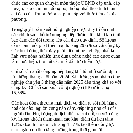
chức các cơ quan chuyên môn thuộc UBND cấp tỉnh, cấp
huyện, bảo đảm tính đồng bộ, thống nhất theo tinh thần
chỉ đạo của Trung ương và phù hợp với thực tiễn của địa
phương.
Trong quý I, sản xuất nông nghiệp được duy trì ổn định,
các chính sách hỗ trợ nông nghiệp được triển khai kịp thời,
bảo đảm các đối tượng tiếp cận theo quy định. Số lượng
đàn chăn nuôi phát triển mạnh, tăng 29,6% so với cùng kỳ.
Các hoạt động thúc đẩy phát triển nông nghiệp, nhất là
lĩnh vực nông nghiệp ứng dụng công nghệ cao được quan
tâm thực hiện, thu hút các nhà đầu tư chiến lược.
Chỉ số sản xuất công nghiệp tăng khá tốt nhờ sự ổn định
từ những tháng cuối năm 2024. Sản lượng sản phẩm công
nghiệp chủ yếu 3 tháng đầu năm 2025 đều tăng khá so với
cùng kỳ. Chỉ số sản xuất công nghiệp (IIP) ước tăng
15,56%.
Các hoạt động thương mại, dịch vụ diễn ra sôi nổi, hàng
hoá dồi dào, nguồn cung bảo đảm, đáp ứng nhu cầu của
người dân. Hoạt động du lịch diễn ra sôi nổi, so với cùng
kỳ, lượng khách tham quan các khu, điểm du lịch tăng
1,2%, doanh thu du lịch tăng 41,7%, tạo thêm động lực
cho ngành du lịch tăng trưởng trong thời gian tới.