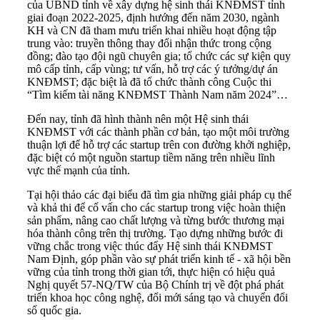
của UBND tỉnh về xây dựng hệ sinh thái KNĐMST tỉnh
giai đoạn 2022-2025, định hướng đến năm 2030, ngành
KH và CN đã tham mưu triển khai nhiều hoạt động tập
trung vào: truyền thông thay đổi nhận thức trong cộng
đồng; đào tạo đội ngũ chuyên gia; tổ chức các sự kiện quy
mô cấp tỉnh, cấp vùng; tư vấn, hỗ trợ các ý tưởng/dự án
KNĐMST; đặc biệt là đã tổ chức thành công Cuộc thi
“Tìm kiếm tài năng KNĐMST Thành Nam năm 2024”…
Đến nay, tỉnh đã hình thành nên một Hệ sinh thái
KNĐMST với các thành phần cơ bản, tạo một môi trường
thuận lợi để hỗ trợ các startup trên con đường khởi nghiệp,
đặc biệt có một nguồn startup tiềm năng trên nhiều lĩnh
vực thế mạnh của tỉnh.
Tại hội thảo các đại biểu đã tìm gia những giải pháp cụ thể
và khả thi để cố vấn cho các startup trong việc hoàn thiện
sản phẩm, nâng cao chất lượng và từng bước thương mại
hóa thành công trên thị trường. Tạo dựng những bước đi
vững chắc trong việc thúc đẩy Hệ sinh thái KNĐMST
Nam Định, góp phần vào sự phát triển kinh tế - xã hội bền
vững của tỉnh trong thời gian tới, thực hiện có hiệu quả
Nghị quyết 57-NQ/TW của Bộ Chính trị về đột phá phát
triển khoa học công nghệ, đổi mới sáng tạo và chuyển đổi
số quốc gia.