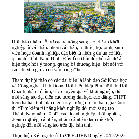
Hội thảo nhằm hỗ trợ các ý tưởng sáng tạo, dự án khởi
nghiệp từ cá nhân, nhóm cá nhân, tri thức, học sinh, sinh
viên hoặc doanh nghiệp, đặc biệt là những dự án có liên
quan đến tỉnh Nam Định. Đây là cơ hội để chủ các dự án
hiện thực hóa ý tưởng, quảng bá thương hiệu, kết nối với
các chuyên gia và cố vấn hàng đầu...
Tham dự hội thảo có các đại biểu là lãnh đạo Sở Khoa học
và Công nghệ, Tỉnh Đoàn, Hội Liên hiệp Phụ nữ tỉnh, Hội
Doanh nhân trẻ tỉnh; các chuyên gia về khởi nghiệp, đổi
mới sáng tạo đại diện các trường đại học, cao đẳng, THPT
trên địa bàn tỉnh; đại diện có ý tưởng dự án tham gia Cuộc
thi “Tìm kiếm tài năng khởi nghiệp đổi mới sáng tạo
Thành Nam năm 2024”; các doanh nghiệp khởi nghiệp,
doanh nghiệp, cá nhân, nhóm cá nhân đam mê khởi
nghiệp đổi mới sáng tạo trên địa bàn tỉnh.
Thực hiện Kế hoạch số 152/KH-UBND ngày 20/12/2022