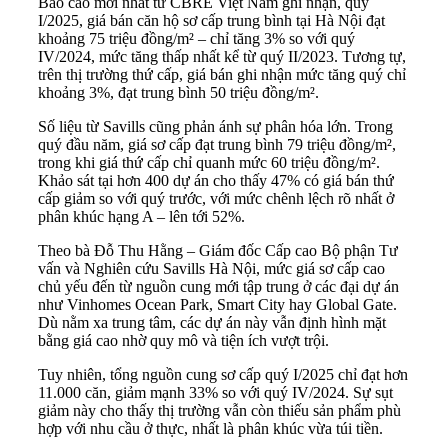
Báo cáo mới nhất từ CBRE Việt Nam ghi nhận, quý
I/2025, giá bán căn hộ sơ cấp trung bình tại Hà Nội đạt
khoảng 75 triệu đồng/m² – chỉ tăng 3% so với quý
IV/2024, mức tăng thấp nhất kể từ quý II/2023. Tương tự,
trên thị trường thứ cấp, giá bán ghi nhận mức tăng quý chỉ
khoảng 3%, đạt trung bình 50 triệu đồng/m².
Số liệu từ Savills cũng phản ánh sự phân hóa lớn. Trong
quý đầu năm, giá sơ cấp đạt trung bình 79 triệu đồng/m²,
trong khi giá thứ cấp chỉ quanh mức 60 triệu đồng/m².
Khảo sát tại hơn 400 dự án cho thấy 47% có giá bán thứ
cấp giảm so với quý trước, với mức chênh lệch rõ nhất ở
phân khúc hạng A – lên tới 52%.
Theo bà Đỗ Thu Hằng – Giám đốc Cấp cao Bộ phận Tư
vấn và Nghiên cứu Savills Hà Nội, mức giá sơ cấp cao
chủ yếu đến từ nguồn cung mới tập trung ở các đại dự án
như Vinhomes Ocean Park, Smart City hay Global Gate.
Dù nằm xa trung tâm, các dự án này vẫn định hình mặt
bằng giá cao nhờ quy mô và tiện ích vượt trội.
Tuy nhiên, tổng nguồn cung sơ cấp quý I/2025 chỉ đạt hơn
11.000 căn, giảm mạnh 33% so với quý IV/2024. Sự sụt
giảm này cho thấy thị trường vẫn còn thiếu sản phẩm phù
hợp với nhu cầu ở thực, nhất là phân khúc vừa túi tiền.