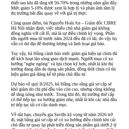
thiết sau khi đã tăng tới 50-70% trong những năm gần đây.
Mức giảm 5-10% được xem là hợp lý và phản ánh tâm lý
thị trường bắt đầu quay về với giá trị thực.
Cùng quan điểm, bà Nguyễn Hoài An – Giám đốc CBRE
Hà Nội nhận định, việc nhiều chủ nhà giảm giá không
đồng nghĩa với cắt lỗ, mà là sự điều chỉnh kỳ vọng. Phần
lớn người mua từ trước năm 2024 đều đã có lãi, do vậy họ
vẫn có dư địa để thương lượng và linh hoạt giá bán.
Tuy vậy, bà Hằng cảnh báo mức giảm giá hiện tại chưa đủ
để kích hoạt làn sóng giao dịch mạnh. Người mua có xu
hướng "nghe ngóng" và lựa chọn kỹ hơn, nhất là khi thị
trường đang dần đa dạng sản phẩm, đồng thời chưa có tín
hiệu giảm giá đáng kể từ phía chủ đầu tư.
Dự báo về quý II/2025, bà Hằng cho rằng giá sơ cấp sẽ
khó giảm do chi phí đầu vào còn cao, nhưng cũng không
dễ tăng nóng như trước. Trong khi đó, thị trường thứ cấp
có thể tiếp tục xu hướng giảm nhẹ, nhất là khi các nhà đầu
tư tiếp tục tái cơ cấu danh mục.
Về dài hạn, chuyên gia Savills kỳ vọng từ năm 2026 trở
đi, mặt bằng giá sơ cấp sẽ có xu hướng điều chỉnh khi các
chủ đầu tư quay lại phát triển dòng sản phẩm giá dưới 2 tỷ