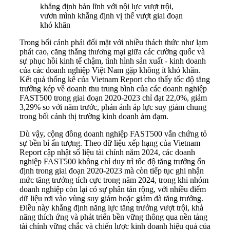
khẳng định bản lĩnh với nội lực vượt trội,
vươn mình khẳng định vị thế vượt giai đoạn
khó khăn
Trong bối cảnh phải đối mặt với nhiều thách thức như lạm
phát cao, căng thẳng thương mại giữa các cường quốc và
sự phục hồi kinh tế chậm, tình hình sản xuất - kinh doanh
của các doanh nghiệp Việt Nam gặp không ít khó khăn.
Kết quả thống kê của Vietnam Report cho thấy tốc độ tăng
trưởng kép về doanh thu trung bình của các doanh nghiệp
FAST500 trong giai đoạn 2020-2023 chỉ đạt 22,0%, giảm
3,29% so với năm trước, phản ánh áp lực suy giảm chung
trong bối cảnh thị trường kinh doanh ảm đạm.
Dù vậy, cộng đồng doanh nghiệp FAST500 vẫn chứng tỏ
sự bền bỉ ấn tượng. Theo dữ liệu xếp hạng của Vietnam
Report cập nhật số liệu tài chính năm 2024, các doanh
nghiệp FAST500 không chỉ duy trì tốc độ tăng trưởng ổn
định trong giai đoạn 2020-2023 mà còn tiếp tục ghi nhận
mức tăng trưởng tích cực trong năm 2024, trong khi nhóm
doanh nghiệp còn lại có sự phân tán rộng, với nhiều điểm
dữ liệu rơi vào vùng suy giảm hoặc giảm đà tăng trưởng.
Điều này khẳng định năng lực tăng trưởng vượt trội, khả
năng thích ứng và phát triển bền vững thông qua nền tảng
tài chính vững chắc và chiến lược kinh doanh hiệu quả của