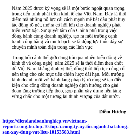
Năm 2025 được kỳ vọng sẽ là một bước ngoặt quan trọng
trong tiến trình phát triển kinh tế của Việt Nam. Đây là thời
điểm mà những nỗ lực cải cách mạnh mẽ bắt đầu phát huy
tác động rõ nét, mở ra cơ hội lớn cho doanh nghiệp phát
triển vượt bậc. Sự quyết tâm của Chính phủ trong việc
đồng hành cùng doanh nghiệp, tạo ra môi trường cạnh
tranh công bằng và minh bạch sẽ là động lực thúc đẩy sự
chuyển mình toàn diện trong các lĩnh vực.
Trong bối cảnh thế giới đang trải qua nhiều biến động về
kinh tế và công nghệ, năm 2025 sẽ là thời điểm then chốt
để Việt Nam khẳng định vị thế, đồng thời tiếp tục củng cố
nền tảng cho các mục tiêu chiến lược dài hạn. Môi trường
kinh doanh mới với hành lang pháp lý rõ ràng sẽ tạo điều
kiện cho cộng đồng doanh nghiệp định hướng cho giai
đoạn tăng trưởng tiếp theo, góp phần xây dựng nền tảng
vững chắc cho một tương lai thịnh vượng của đất nước.
Diễm Hương
https://diendandoanhnghiep.vn/vietnam-
report-cong-bo-top-10-top-5-cong-ty-uy-tin-nganh-bat-dong-
san-xay-dung-vat-lieu-10153583.html