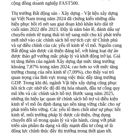
cộng đồng doanh nghiệp FAST500.
Thị trường Bất động sản - Xây dựng - Vật liệu xây dựng
tại Việt Nam trong năm 2024 đã chứng kiến những dấu
hiệu phục hồi rõ nét sau giai đoạn khó khăn kéo dài từ
cuối năm 2022 đến 2023. Đây là năm bản lề, đánh dấu sự
chuyển mình từ trạng thái trì trệ sang một chu kỳ phát triển
mới nhờ vào các chính sách hỗ trợ tích cực từ Chính phủ
và sự điều chỉnh của các yếu tố kinh tế vĩ mô. Nguồn cung
Bất động sản được cải thiện đáng kể, với hàng loạt dự án
được tháo gỡ vướng mắc pháp lý và khởi động trở lại. Giá
trị tăng thêm của ngành Xây dựng đạt mức tăng trưởng
khoảng 7,87% trong năm 2024, cao hơn so với mức tăng
trưởng chung của nền kinh tế (7,09%), cho thấy vai trò
quan trọng của lĩnh vực trong việc thúc đẩy tăng trưởng
GDP. Trong khi đó, ngành Vật liệu xây dựng cũng phục
hồi tích cực nhờ tốc độ đô thị hóa nhanh, đầu tư công quy
mô lớn và các chính sách hỗ trợ. Bước sang năm 2025,
những tín hiệu lạc quan từ chính sách hỗ trợ và điều kiện
kinh tế vĩ mô ổn định đang tạo nền tảng vững chắc cho sự
phát triển bền vững. Các yếu tố then chốt như sự phục hồi
kinh tế, môi trường pháp lý được cải thiện, ứng dụng
chuyển đổi số trong quản lý và vận hành, cùng với phát
triển sản phẩm đa dạng và đẩy mạnh đầu tư công sẽ là
động lực chính thúc đẩy thị trường trong thời gian tới.