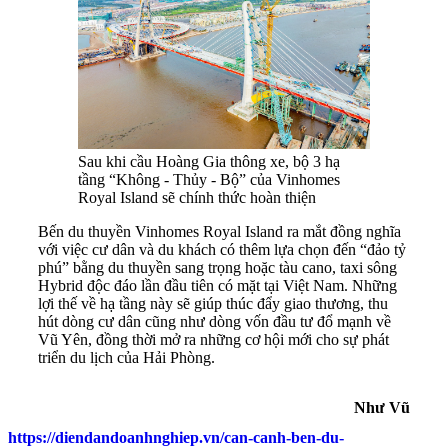
Sau khi cầu Hoàng Gia thông xe, bộ 3 hạ
tầng “Không - Thủy - Bộ” của Vinhomes
Royal Island sẽ chính thức hoàn thiện
Bến du thuyền Vinhomes Royal Island ra mắt đồng nghĩa
với việc cư dân và du khách có thêm lựa chọn đến “đảo tỷ
phú” bằng du thuyền sang trọng hoặc tàu cano, taxi sông
Hybrid độc đáo lần đầu tiên có mặt tại Việt Nam. Những
lợi thế về hạ tầng này sẽ giúp thúc đẩy giao thương, thu
hút dòng cư dân cũng như dòng vốn đầu tư đổ mạnh về
Vũ Yên, đồng thời mở ra những cơ hội mới cho sự phát
triển du lịch của Hải Phòng.
Như Vũ
https://diendandoanhnghiep.vn/can-canh-ben-du-