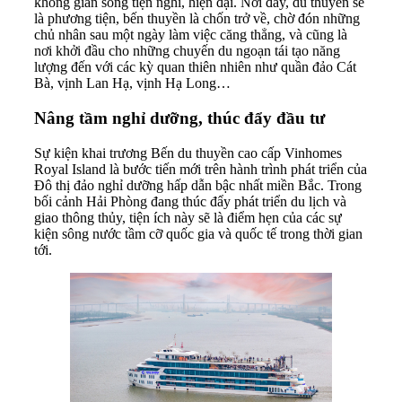
không gian sống tiện nghi, hiện đại. Nơi đây, du thuyền sẽ
là phương tiện, bến thuyền là chốn trở về, chờ đón những
chủ nhân sau một ngày làm việc căng thẳng, và cũng là
nơi khởi đầu cho những chuyến du ngoạn tái tạo năng
lượng đến với các kỳ quan thiên nhiên như quần đảo Cát
Bà, vịnh Lan Hạ, vịnh Hạ Long…
Nâng tầm nghỉ dưỡng, thúc đẩy đầu tư
Sự kiện khai trương Bến du thuyền cao cấp Vinhomes
Royal Island là bước tiến mới trên hành trình phát triển của
Đô thị đảo nghỉ dưỡng hấp dẫn bậc nhất miền Bắc. Trong
bối cảnh Hải Phòng đang thúc đẩy phát triển du lịch và
giao thông thủy, tiện ích này sẽ là điểm hẹn của các sự
kiện sông nước tầm cỡ quốc gia và quốc tế trong thời gian
tới.