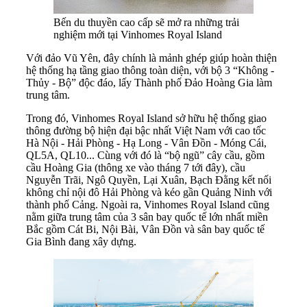
Bến du thuyền cao cấp sẽ mở ra những trải
nghiệm mới tại Vinhomes Royal Island
Với đảo Vũ Yên, đây chính là mảnh ghép giúp hoàn thiện
hệ thống hạ tầng giao thông toàn diện, với bộ 3 “Không -
Thủy - Bộ” độc đáo, lấy Thành phố Đảo Hoàng Gia làm
trung tâm.
Trong đó, Vinhomes Royal Island sở hữu hệ thống giao
thông đường bộ hiện đại bậc nhất Việt Nam với cao tốc
Hà Nội - Hải Phòng - Hạ Long - Vân Đồn - Móng Cái,
QL5A, QL10... Cùng với đó là “bộ ngũ” cây cầu, gồm
cầu Hoàng Gia (thông xe vào tháng 7 tới đây), cầu
Nguyễn Trãi, Ngô Quyền, Lại Xuân, Bạch Đằng kết nối
không chỉ nội đô Hải Phòng và kéo gần Quảng Ninh với
thành phố Cảng. Ngoài ra, Vinhomes Royal Island cũng
nằm giữa trung tâm của 3 sân bay quốc tế lớn nhất miền
Bắc gồm Cát Bi, Nội Bài, Vân Đồn và sân bay quốc tế
Gia Bình đang xây dựng.