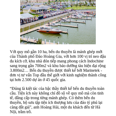
Với quy mô gần 10 ha, bến du thuyền là mảnh ghép mới
của Thành phố Đảo Hoàng Gia, với hơn 100 vị trí neo đậu
đa kích cỡ, khu nhà đón tiếp mang phong cách Indochine
sang trọng gần 700m2 và khu bảo dưỡng tàu hiện đại rộng
3.800m2… Bến du thuyền được thiết kế bởi Marinetek -
đơn vị tư vấn Top đầu thế giới với kinh nghiệm thành công
tại hơn 2.500 dự án ở 45 quốc gia.
“Đúng là kiệt tác của bậc thầy thiết kế bến du thuyền toàn
cầu. Tiện ích này không chỉ đồ sộ về quy mô mà còn tinh
tế, đẳng cấp trong từng mảnh ghép. Có thêm bến du
thuyền, bộ sưu tập tiện ích thượng lưu của đảo tỷ phú lại
càng đắt giá”, anh Hoàng Hải, một du khách đến từ Hà
Nội, trầm trồ.