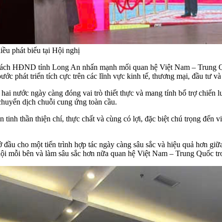
u phát biểu tại Hội nghị
 trách HĐND tỉnh Long An nhấn mạnh mối quan hệ Việt Nam – Trung Quố
ớc phát triển tích cực trên các lĩnh vực kinh tế, thương mại, đầu tư và
hai nước ngày càng đóng vai trò thiết thực và mang tính bổ trợ chiến l
 chuyển dịch chuỗi cung ứng toàn cầu.
inh thần thiện chí, thực chất và cùng có lợi, đặc biệt chú trọng đến v
 đầu cho một tiến trình hợp tác ngày càng sâu sắc và hiệu quả hơn giữa
ã hội mỗi bên và làm sâu sắc hơn nữa quan hệ Việt Nam – Trung Quốc tr