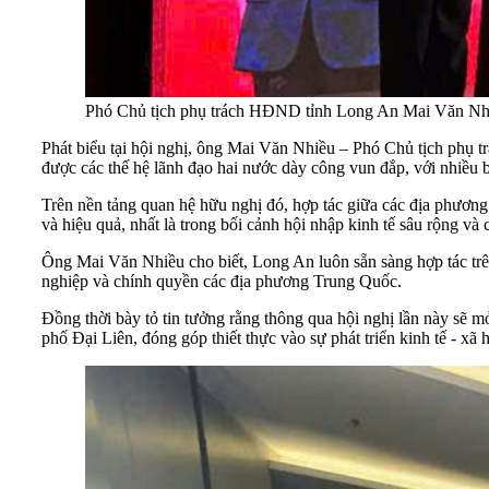
Phó Chủ tịch phụ trách HĐND tỉnh Long An Mai Văn Nhiề
Phát biểu tại hội nghị, ông Mai Văn Nhiều – Phó Chủ tịch phụ
được các thế hệ lãnh đạo hai nước dày công vun đắp, với nhiều bư
Trên nền tảng quan hệ hữu nghị đó, hợp tác giữa các địa phương 
và hiệu quả, nhất là trong bối cảnh hội nhập kinh tế sâu rộng và
Ông Mai Văn Nhiều cho biết, Long An luôn sẵn sàng hợp tác trên t
nghiệp và chính quyền các địa phương Trung Quốc.
Đồng thời bày tỏ tin tưởng rằng thông qua hội nghị lần này sẽ mở
phố Đại Liên, đóng góp thiết thực vào sự phát triển kinh tế - x