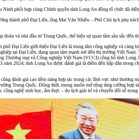
u Ninh phối hợp cùng Chính quyền tỉnh Long An đồng tổ chức đã diễn
ưởng thành phố Đại Liên, ông Mai Văn Nhiều – Phó Chủ tịch phụ trá
ập đoàn và nhà đầu tư Trung Quốc, thể hiện sự quan tâm sâu sắc đến th
h phố Đại Liên giới thiệu Đại Liên là trung tâm công nghiệp và cảng
hiệp tại Đại Liên, đang quan tâm mạnh mẽ đến thị trường Việt Nam. V
hòng Thương mại và Công nghiệp Việt Nam (VCCI) công bố tỉnh Long A
CI năm 2024; tỉnh Long An được đánh giá là điểm đến hấp dẫn trong ch
cũng đánh giá cao tiềm năng hợp tác trong các lĩnh vực như thương mạ
trường Trung Quốc. Đồng thời, mong muốn mở rộng tăng cường hợp tác 
 công nghệ sinh học, ẩm thực – du lịch giải trí và chuyển đổi số trong t