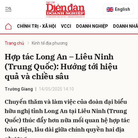
English
CHÍNH TRỊ - XÃ HỘI
VCCI
DOANH NGHIỆP
DOANH NH
bình luận
Trang chủ
Kinh tế địa phương
Hợp tác Long An – Liêu Ninh
(Trung Quốc): Hướng tới hiệu
quả và chiều sâu
Trường Giang
14/05/2025 14:10
Chuyến thăm và làm việc của đoàn đại biểu
Hủy
G
hữu nghị tỉnh Long An tại Liêu Ninh (Trung
Quốc) thúc đẩy hơn nữa mối quan hệ hợp tác
toàn diện, lâu dài giữa chính quyền hai địa