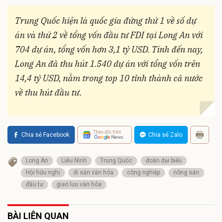
Trung Quốc hiện là quốc gia đứng thứ 1 về số dự
án và thứ 2 về tổng vốn đầu tư FDI tại Long An với
704 dự án, tổng vốn hơn 3,1 tỷ USD. Tính đến nay,
Long An đã thu hút 1.540 dự án với tổng vốn trên
14,4 tỷ USD, nằm trong top 10 tỉnh thành cả nước
về thu hút đầu tư.
Theo dõi trên
Chia sẻ Facebook
Chia sẻ Zalo
Long An
Liêu Ninh
Trung Quốc
đoàn đại biểu
Hội hữu nghị
di sản văn hóa
công nghiệp
nông sản
đầu tư
giao lưu văn hóa
BÀI LIÊN QUAN